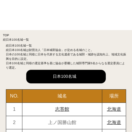
TOP
続日本100名城一覧
続日本100名城
一覧
続日本100名城は財団法人「日本城郭協会」が定める名城のこと。
日本の100名城と同様に日本を代表する文化遺産である城郭・城跡を認知向上、地域文化振
興を目的に設定。
日本100名城と同様の選定基準を基に協会が委嘱した城郭専門家6名からなる選定委員によ
り選定。
日本100名城
NO.
城名
場所
1
志苔館
北海道
2
上ノ国勝山館
北海道