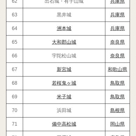
62
出石城・有子山城
兵庫県
63
黒井城
兵庫県
64
洲本城
兵庫県
65
大和郡山城
奈良県
66
宇陀松山城
奈良県
67
新宮城
和歌山県
68
若桜鬼ヶ城
鳥取県
69
米子城
鳥取県
70
浜田城
島根県
71
備中高松城
岡山県