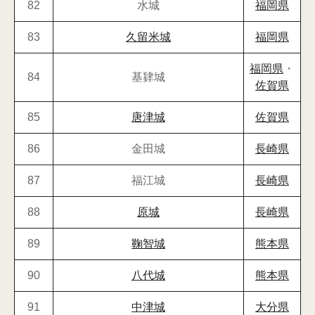
82
水城
福岡県
83
久留米城
福岡県
福岡県
・
84
基肄城
佐賀県
85
唐津城
佐賀県
86
金田城
長崎県
87
福江城
長崎県
88
原城
長崎県
89
鞠智城
熊本県
90
八代城
熊本県
91
中津城
大分県