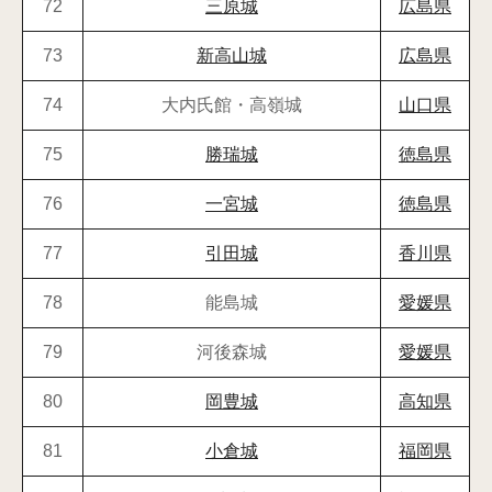
72
三原城
広島県
73
新高山城
広島県
74
大内氏館・高嶺城
山口県
75
勝瑞城
徳島県
76
一宮城
徳島県
77
引田城
香川県
78
能島城
愛媛県
79
河後森城
愛媛県
80
岡豊城
高知県
81
小倉城
福岡県