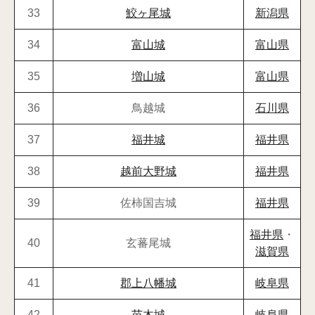
33
鮫ヶ尾城
新潟県
34
富山城
富山県
35
増山城
富山県
36
鳥越城
石川県
37
福井城
福井県
38
越前大野城
福井県
39
佐柿国吉城
福井県
福井県
・
40
玄蕃尾城
滋賀県
41
郡上八幡城
岐阜県
42
苗木城
岐阜県