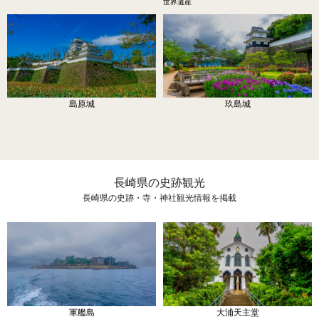
世界遺産
島原城
玖島城
長崎県の史跡観光
長崎県の史跡・寺・神社観光情報を掲載
軍艦島
大浦天主堂