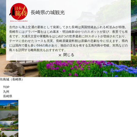
長崎県の城観光
古代から海上交通の要衝として発展してきた長崎は異国情緒あふれる町並みが特徴。
長崎市にはグラバー園をはじめ幕末・明治維新ゆかりのスポットが並び、夜景でも有
名です。大浦天主堂や軍艦島をはじめ2つの世界遺産に20スポットが登録されており、
テーマに合わせたコースも充実。長崎原爆資料館は原爆の悲劇を今に伝えます。県内
には国内で最も多い594の島があり、独自の文化を有する五島列島や壱岐、対馬などの
島々を訪問する離島観光もおすすめです。
閉じる
玖島城
（長崎県）
TOP
九州
長崎県