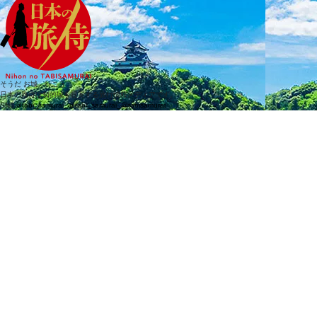
そうだ お城、行こう
日本の旅侍は知的城を提案する旅行情報メディアです。
SNS
@tabi_samurai_
@tabi_samurai_
@tabisamurai