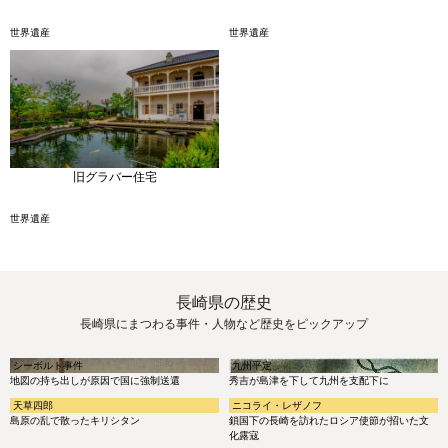
世界遺産
世界遺産
旧グラバー住宅
世界遺産
長崎県の歴史
長崎県にまつわる事件・人物など歴史をピックアップ
シーボルト事件
九州平定
地図の持ち出しが原因で国に強制送還
秀吉が島津を下して九州を支配下に
天草四郎
ニコライ・レザノフ
島原の乱で散ったキリシタン
鎖国下の長崎を訪れたロシア使節が招いた文
化露寇