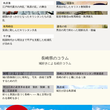
島原藩
バテレン追放令
江戸時代最大の内乱「島原の乱」の舞台
秀吉が出したキリスト教制限令
島原の乱
沖田畷の戦い
鎖国のきっかけとなったキリシタンたちの反
龍造寺隆信vs有馬晴信・島津家久
乱
有馬晴信
慶長の役
貿易に勤しんだキリシタン大名
秀吉の死で終わった朝鮮出兵・後編
平戸藩
戦国時代から明治まで平戸を支配した松浦氏
が治める
長崎県のコラム
城好きによる紹介コラム
狭間（さま）とは
長崎と天草地方の潜伏キリシタン関連遺産
城の防御側だけに有利な、弓矢・鉄砲で攻撃
長崎の祈りと麺に出会う旅
するための穴
明治日本の産業革命遺産 製鉄・製鋼，造
島原城
船，石炭産業
城主が語る島原城
祈りと異国が息づく長崎へ ── 海と文明が交
わる港町を歩く