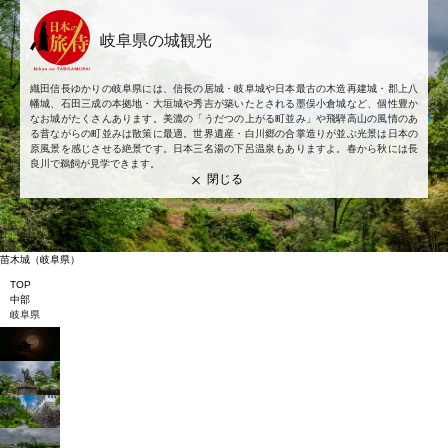
岐阜県の城観光
織田信長ゆかりの岐阜県には、信長の居城・岐阜城や日本最古の木造再建城・郡上八
幡城、石田三成の本拠地・大垣城や秀吉が築いたとされる墨俣小倉城など、個性豊か
なお城がたくさんあります。美濃の「うだつの上がる町並み」や飛騨高山の風情のあ
る昔ながらの町並みは散策に最適。世界遺産・白川郷の合掌造りが並ぶ光景は日本の
原風景を感じさせる絶景です。日本三名湯の下呂温泉もありますよ。春から秋には長
良川で鵜飼が見学できます。
閉じる
苗木城
（岐阜県）
TOP
中部
岐阜県