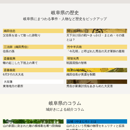
岐阜県の歴史
岐阜県にまつわる事件・人物など歴史をピックアップ
織田信忠
関ヶ原の戦い
父信長を追って散った跡取り
天下分け目の戦〜きっかけ・まとめ・その後
とは？
三法師（織田秀信）
竹中半兵衛
信長の孫
「今孔明」と呼ばれた秀吉の天才軍師の最期
斎藤龍興
明智光秀
蝮の起こした下剋上の果て
戦国屈指の智将
斎藤義龍
稲葉山城の戦い
6尺5寸の大大名
織田信長が美濃を制覇
大垣藩
天正地震
東海地方の要所
秀吉が家康討伐をあきらめた大災害
岐阜県のコラム
城好きによる紹介コラム
竪堀（たてぼり）とは
山城（やまじろ）とは
山の斜面に刻まれた敵の横移動を断つ防御線
山の上という究極の物理セキュリティと拡張