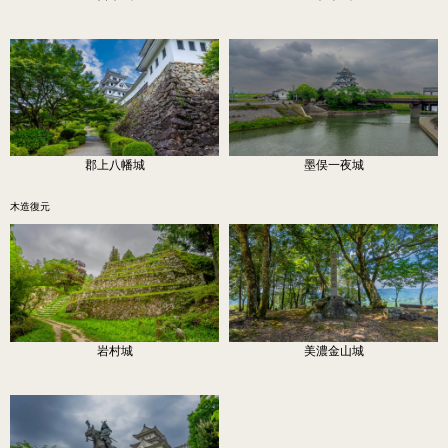
郡上八幡城
墨俣一夜城
木造復元
岩村城
美濃金山城