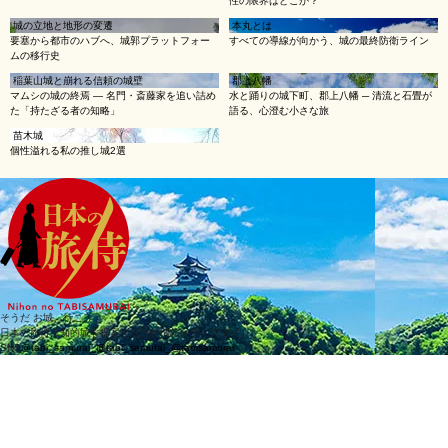
性の限界はどこか？
城の立地と地形の変遷
本丸とは
要塞から都市のハブへ、城郭プラットフォー
すべての導線が向かう、城の最終防衛ライン
ムの移行史
稲葉山城と崩れる信頼の城壁
郡上八幡
マムシの城の終焉 ― 名門・斎藤家を追い詰め
水と踊りの城下町、郡上八幡 ─ 清流と石畳が
た「持たざる者の知略」
語る、心澄む小さな旅
苗木城
個性溢れる私の推し城2選
そうだ お城、行こう
日本の旅侍は知的城を提案する旅行情報メディアです。
SNS
@tabi_samurai_
@tabi_samurai_
@tabisamurai