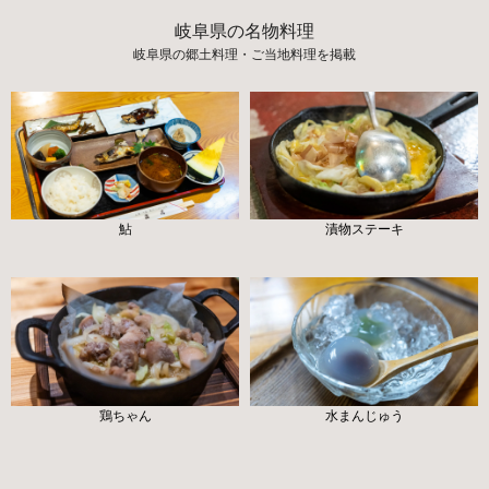
岐阜県の名物料理
岐阜県の郷土料理・ご当地料理を掲載
鮎
漬物ステーキ
鶏ちゃん
水まんじゅう