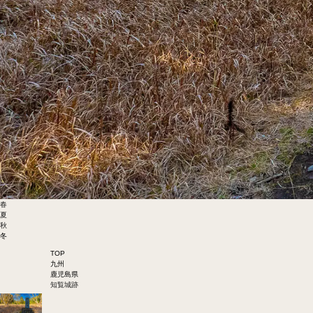
春
夏
秋
冬
TOP
九州
鹿児島県
知覧城跡