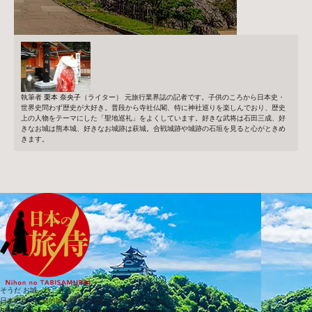
執筆者
栗本 奈央子
（ライター）
元旅行業界誌の記者です。子供のころから日本史・
世界史問わず歴史が大好き。普段から寺社仏閣、特に神社巡りを楽しんでおり、歴史
上の人物をテーマにした「聖地巡礼」をよくしています。好きな武将は石田三成、好
きなお城は熊本城、好きなお城跡は萩城。合戦城跡や城跡の石垣を見ると心がときめ
きます。
そうだ お城、行こう
日本の旅侍は知的城を提案する旅行情報メディアです。
SNS
@tabi_samurai_
@tabi_samurai_
@tabisamurai