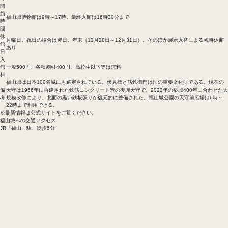
開
館
福山城博物館は9時～17時。最終入館は16時30分まで
時
間
休
月曜日。祝日の場合は翌日。年末（12月28日～12月31日）。そのほか展示入替による臨時休館
館
あり
日
入
館
一般500円、各種割引400円、高校生以下等は無料
料
福山城は日本100名城にも選定されている。伏見櫓と筋鉄御門は国の重要文化財である。現在の
備
天守は1966年に再建された鉄筋コンクリート造の復興天守で、2022年の築城400年に合わせた大
考
規模改修により、北面の黒い鉄板張りが復元的に整備された。福山城公園の天守前広場は6時～
22時まで利用できる。
※最新情報は公式サイトをご覧ください。
福山城への交通アクセス
JR「福山」駅、徒歩5分