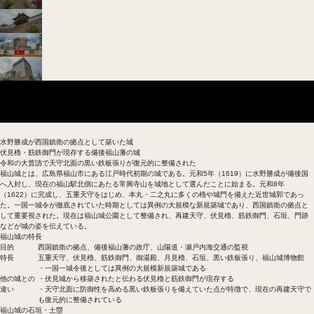
基本データ
福山城の歴史
福山藩の歴史
福山城の見どころ
水野勝成が西国鎮衛の拠点として築いた城
伏見櫓・筋鉄御門が現存する備後福山藩の城
令和の大普請で天守北面の黒い鉄板張りが復元的に整備された
福山城とは、広島県福山市にある江戸時代初期の城である。元和5年（1619）に水野勝成が備後国
へ入封し、現在の福山駅北側にあたる常興寺山を城地として選んだことに始まる。元和8年
（1622）に完成し、五重天守をはじめ、本丸・二之丸に多くの櫓や城門を備えた近世城郭であっ
た。一国一城令が徹底されていた時期としては異例の大規模な新規築城であり、西国鎮衛の拠点と
して重要視された。現在は福山城公園として整備され、再建天守、伏見櫓、筋鉄御門、石垣、門跡
などが城の姿を伝えている。
福山城の特長
目的
西国鎮衛の拠点、備後福山藩の政庁、山陽道・瀬戸内海交通の監視
特長
五重天守、伏見櫓、筋鉄御門、御湯殿、月見櫓、石垣、黒い鉄板張り、福山城博物館
・一国一城令後としては異例の大規模新規築城である
他の城との
・伏見城から移築されたと伝わる伏見櫓と筋鉄御門が現存する
違い
・天守北面に防御性を高める黒い鉄板張りを備えていた点が特徴で、現在の再建天守で
も復元的に整備されている
福山城の石垣・土塁