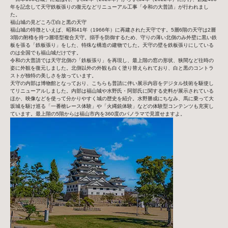
年を記念して天守鉄板張りの復元などリニューアル工事「令和の大普請」が行われまし
た。
福山城の見どころ①白と黒の天守
福山城の特徴といえば、昭和41年（1966年）に再建された天守です。5層6階の天守は2層
3階の附櫓を持つ層塔型複合天守。搦手を防御するため、守りの薄い北側のみ外壁に黒い鉄
板を張る「鉄板張り」をした、特殊な構造の建物でした。天守の壁を鉄板張りにしている
のは全国でも福山城だけです。
令和の大普請では天守北側の「鉄板張り」を再現し、最上階の窓の形状、狭間など往時の
姿に外観を復元しました。北側以外の外観も白く塗り替えられており、白と黒のコントラ
ストが独特の美しさを放っています。
天守の内部は博物館となっており、こちらも普請に伴い展示内容をデジタル技術を駆使し
てリニューアルしました。内部は福山城や水野氏・阿部氏に関する史料が展示されている
ほか、映像などを使って分かりやすく城の歴史を紹介。水野勝成にちなみ、馬に乗って大
坂城を駆け巡る「一番槍レース体験」や「火縄銃体験」などの体験型コンテンツも充実し
ています。最上階の5階からは福山市内を360度のパノラマで見渡せますよ。