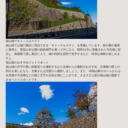
福山城でキャッスルステイ
福山城では城の施設に宿泊できる「キャッスルステイ」を実施しています。姫や殿の服装
に着替え、普段は非公開の筋鉄御門を通って中に入り、昭和41年に再建された月見櫓に宿
泊し、御湯殿で蒸し風呂に入り、城の内部を貸切で見学するなど、特別な体験が楽しめま
すよ。
福山城のおすすめフォトスポット
福山城の天守の黒い鉄板張りを撮影するなら北側からの撮影がおすすめ。白漆喰の壁との
対比を楽しむなら、北東または北西から撮影しましょう。また、JR福山駅のホームからは
伏見櫓や月見櫓などの櫓と天守や石垣を望むことができ、さまざまな姿の福山城が撮影で
きるベストスポットです。