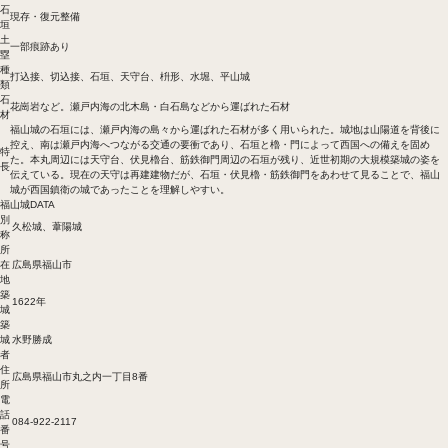
石
現存・復元整備
垣
土
一部痕跡あり
塁
種
打込接、切込接、石垣、天守台、枡形、水堀、平山城
類
石
花崗岩など。瀬戸内海の北木島・白石島などから運ばれた石材
材
福山城の石垣には、瀬戸内海の島々から運ばれた石材が多く用いられた。城地は山陽道を背後に
控え、南は瀬戸内海へつながる交通の要衝であり、石垣と櫓・門によって西国への備えを固め
特
た。本丸周辺には天守台、伏見櫓台、筋鉄御門周辺の石垣が残り、近世初期の大規模築城の姿を
長
伝えている。現在の天守は再建建物だが、石垣・伏見櫓・筋鉄御門をあわせて見ることで、福山
城が西国鎮衛の城であったことを理解しやすい。
福山城DATA
別
久松城、葦陽城
称
所
在
広島県福山市
地
築
1622年
城
築
城
水野勝成
者
住
広島県福山市丸之内一丁目8番
所
電
話
084-922-2117
番
号