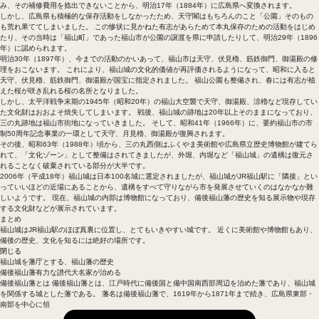
み、その補修費用を捻出できないことから、明治17年（1884年）に広島県へ変換されます。
しかし、広島県も積極的な保存活動をしなかったため、天守閣はもちろんのこと「公園」そのもの
も荒れ果ててしまいました。 この惨状に見かねた有志があらためて本丸保存のための活動をはじめ
たり、その当時は「福山町」であった福山市が公園の譲渡を県に申請したりして、明治29年（1896
年）に認められます。
明治30年（1897年）、今までの活動のかいあって、福山市は天守、伏見櫓、筋鉄御門、御湯殿の修
理をおこないます。 これにより、福山城の文化的価値が再評価されるようになって、昭和に入ると
天守、伏見櫓、筋鉄御門、御湯殿が国宝に指定されました。 福山公園も整備され、春には有志が植
えた桜が咲き乱れる桜の名所となりました。
しかし、太平洋戦争末期の1945年（昭和20年）の福山大空襲で天守、御湯殿、涼櫓など現存してい
た文化財はおおよそ焼失してしまいます。 戦後、福山城の跡地は20年以上そのままになっており、
三の丸跡地は福山市街地になっていきました。 そして、昭和41年（1966年）に、要約福山市の市
制50周年記念事業の一環として天守、月見櫓、御湯殿が復興されます。
その後、昭和63年（1988年）頃から、三の丸西側はふくやま美術館や広島県立歴史博物館が建てら
れて、「文化ゾーン」として整備はされてきましたが、外堀、内堀など「福山城」の遺構は復元さ
れることなく破棄されている部分が大半です。
2006年（平成18年）福山城は日本100名城に選定されましたが、福山城がJR福山駅に「隣接」とい
っていいほどの近場にあることから、遺構をすべて守りながら市を発展させていくのはなかなか難
しいようです。 現在、福山城の内部は博物館になっており、備後福山藩の歴史を知る展示物や現存
する文化財などが展示されています。
まとめ
福山城はJR福山駅のほぼ真裏に位置し、とてもいきやすい城です。 近くに美術館や博物館もあり、
備後の歴史、文化を知るには絶好の場所です。
閉じる
福山城を藩庁とする、福山藩の歴史
備後福山藩
有力な譜代大名家が治める
備後福山藩とは 備後福山藩とは、江戸時代に備後国と備中国南西部周辺を治めた藩であり、福山城
を関係する城とした藩である。 藩名は備後福山藩で、1619年から1871年まで続き、広島県東部・
南部を中心に領