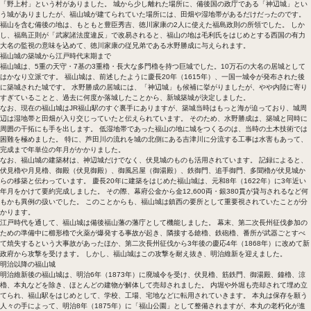
「野上村」という村がありました。 城から少し離れた場所に、備後国の政庁である「神辺城」とい
う城がありましたが、福山城が建てられていた場所には、田畑や湿地帯があるだけだったのです。
福山を含む備後の地は、もともと豊臣秀吉、徳川家康の2人に使えた福島政則の所領でした。 しか
し、福島正則が「武家諸法度違反」で改易されると、福山の地は毛利氏をはじめとする西国の有力
大名の監視の意味を込めて、徳川家康の従兄弟である水野勝成に与えられます。
福山城の築城から江戸時代末期まで
福山城は、5重の天守・7基の3重櫓・長大な多門櫓を持つ巨城でした。10万石の大名の居城として
はかなり立派です。 福山城は、前述したように慶長20年（1615年）、一国一城令が発布された後
に築城された城です。 水野勝成の居城には、「神辺城」も候補に挙がりましたが、やや内陸に寄り
すぎていることと、過去に何度か落城したことから、新城築城が決定しました。
なお、現在の福山城はJR福山駅のすぐ裏手にありますが、築城当時はもっと海が迫っており、城周
辺は湿地帯と田畑が入り交じっていたと伝えられています。 そのため、水野勝成は、築城と同時に
周囲の干拓にも手を出します。 低湿地帯であった福山の地に城をつくるのは、当時の土木技術では
困難を極めました。 特に、芦田川の流れを城の北側にある吉津川に分流する工事は水害もあって、
完成まで年単位の年月がかかりました。
なお、福山城の建築材は、神辺城だけでなく、伏見城のものも活用されています。 記録によると、
伏見櫓や月見櫓、御殿（伏見御殿）、御風呂屋（御湯殿）、鉄御門、追手御門、多聞櫓が伏見城か
らの移築と伝わっています。 慶長20年に建築をはじめた福山城は、元和8年（1622年）に3年近い
年月をかけて要約完成しました。 その際、幕府公金から金12,600両・銀380貫が貸与されるなど何
もかも異例の扱いでした。 このことからも、福山城は鎮西の要所として重要視されていたことが分
かります。
江戸時代を通して、福山城は備後福山藩の藩庁として機能しました。 幕末、第二次長州征伐参加の
ための準備中に櫛形櫓で火薬が爆発する事故が起き、隣接する鎗櫓、鉄砲櫓、番所が武器ごとすべ
て焼失するという大事故があったほか、第二次長州征伐から3年後の慶応4年（1868年）に改めて新
政府から攻撃を受けます。 しかし、福山城はこの攻撃を耐え抜き、明治維新を迎えました。
明治以降の福山城
明治維新後の福山城は、明治6年（1873年）に廃城令を受け、伏見櫓、筋鉄門、御湯殿、鐘櫓、涼
櫓、本丸などを除き、ほとんどの建物が解体して売却されました。 内堀や外堀も売却されて埋め立
てられ、福山駅をはじめとして、学校、工場、宅地などに転用されていきます。 本丸は保存を願う
人々の手によって、明治8年（1875年）に「福山公園」として整備されますが、本丸の老朽化が進