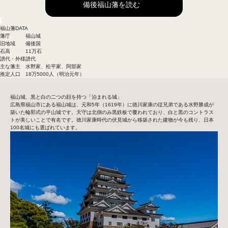
備後福山藩を読む
福山藩DATA
藩庁
福山城
旧地域
備後国
石高
11万石
譜代・外様
譜代
主な藩主
水野家、松平家、阿部家
推定人口
18万5000人（明治元年）
福山城、黒と白の二つの顔を持つ「泊まれる城」
広島県福山市にある福山城は、元和5年（1619年）に徳川家康の従兄弟である水野勝成が
築いた輪郭式の平山城です。天守は北側のみ黒鉄板で覆われており、白と黒のコントラス
トが美しいことで有名です。徳川家康時代の伏見城から移築された建物が今も残り、日本
100名城にも選ばれています。