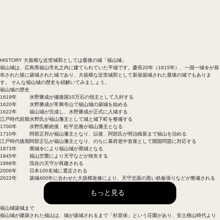
HISTORY
大規模な近世城郭としては最後の城「福山城」
福山城は、広島県福山市丸之内に建てられていた平城です。慶長20年（1615年）、一国一城令が発
布された後に築城された城であり、大規模な近世城郭として新規築城された最後の城でもありま
す。 そんな福山城の歴史を紐解いてみましょう。
福山城の歴史
1619年
水野勝成が備後国10万石の領主として入封する
1620年
水野勝成が常興寺山で福山城の築城を始める
1622年
福山城が完成し、水野勝成が正式に入城する
江戸時代前期
水野氏が福山藩主として城と城下町を整備する
1700年
水野氏断絶後、松平忠雅が福山藩主となる
1710年
阿部正邦が福山藩主となり、以後、阿部氏が明治維新まで福山を治める
江戸時代後期
阿部正弘が福山藩主となり、のちに幕府老中首座として開国問題に対応する
1873年
廃城令により福山城が廃城となる
1945年
福山空襲により天守などが焼失する
1966年
現在の天守が再建される
2006年
日本100名城に選定される
2022年
築城400年に合わせた大規模改修により、天守北面の黒い鉄板張りなどが整備される
もっと見る
福山城築城まで
福山城が建築された福山は、城が築城されるまで「杉原保」という荘園があり、安土桃山時代より