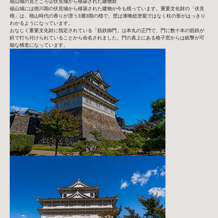
福山城の見どころ②伏見城から移築された建物群
福山城には徳川期の伏見城から移築された建物が今も残っています。重要文化財の「伏見
櫓」は、桃山時代の香りが漂う3層3階の櫓で、壁は漆喰総塗籠ではなく柱の形がはっきり
わかるようになっています。
おなじく重要文化財に指定されている「筋鉄御門」は本丸の正門で、門に数十本の筋鉄が
鋲で打ち付けられていることから命名されました。門の真上にある格子窓からは銃撃が可
能な構造になっています。