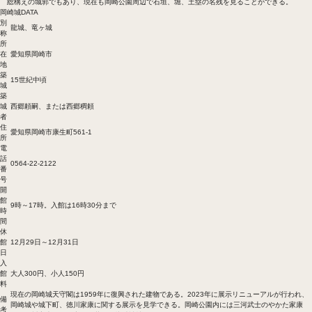
総構えの城郭でもあり、現在も岡崎公園周辺で石垣、堀、土塁の名残を見ることができる。
岡崎城DATA
別
龍城、竜ヶ城
称
所
在
愛知県岡崎市
地
築
15世紀中頃
城
築
城
西郷頼嗣、または西郷稠頼
者
住
愛知県岡崎市康生町561-1
所
電
話
0564-22-2122
番
号
開
館
9時～17時。入館は16時30分まで
時
間
休
館
12月29日～12月31日
日
入
館
大人300円、小人150円
料
現在の岡崎城天守閣は1959年に復興された建物である。2023年に展示リニューアルが行われ、
備
岡崎城や城下町、徳川家康に関する展示を見学できる。岡崎公園内には三河武士のやかた家康
考