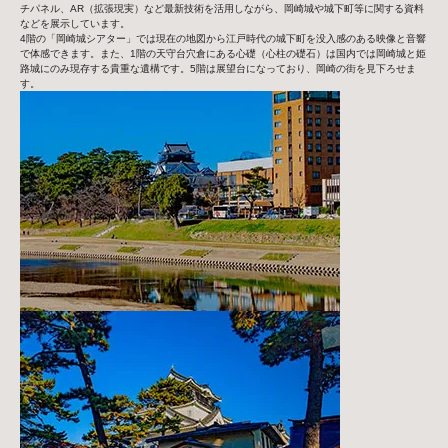
チパネル、AR（拡張現実）など最新技術を活用しながら、岡崎城や城下町等に関する資料
などを展示しています。
4階の「岡崎城シアター」では現在の地図から江戸時代の城下町を没入感のある映像と音響
で体感できます。また、1階の天守台穴倉にある心礎（心柱の礎石）は国内では岡崎城と姫
路城にのみ現存する貴重な遺構です。5階は展望台になっており、岡崎の街を見下ろせま
す。