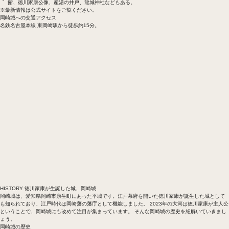
館、徳川家康公像、産湯の井戸、龍城神社などもある。
※最新情報は公式サイトをご覧ください。
岡崎城への交通アクセス
名鉄名古屋本線 東岡崎駅から徒歩約15分。
HISTORY
徳川家康が生誕した城、岡崎城
岡崎城は、愛知県岡崎市康生町にあった平城です。江戸幕府を開いた徳川家康が誕生した城として
も知られており、江戸時代は岡崎藩の藩庁として機能しました。 2023年の大河は徳川家康が主人公
ということで、岡崎城にも改めて注目が集まっています。 そんな岡崎城の歴史を紐解いていきまし
ょう。
岡崎城の歴史