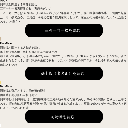
閉じる
岡崎城と関連する事件を読む
三河一向一揆
家臣団分裂！家康大ピンチ
三河一向一揆とは 永禄6年（1563年）秋から翌年春先にかけて、徳川家康の本拠地・三河国で起き
た一向一揆である。 三河統一を進める若き徳川家康にとって、家臣団の分裂を招いた大きな危機で
ある。 本宗寺・
三河一向一揆を読む
Prev
Next
岡崎城と関連する人物記を読む
築山殿（瀬名姫）
徳川家康の正室の最期とは
築山殿（瀬名姫）とは 生年不詳ながら、通説では天文8年（1539年）から天文9年（1540年）頃に
生まれたとされる、徳川家康の正室である。 父は今川家家臣の関口親永、母は今川義元の伯母また
は妹ともいわ
築山殿（瀬名姫）を読む
Prev
Next
岡崎城を藩庁とする、岡崎藩の歴史
岡崎藩
石高は低いが格は高い
岡崎藩とは 岡崎藩とは、愛知県東部の三河の地を治めた藩であり、岡崎城を関係する城とした藩で
ある。 岡崎城は江戸幕府を開いた徳川家康が生まれた城であり、石高は低いながら格の高い大名家
によって治められた藩
岡崎藩を読む