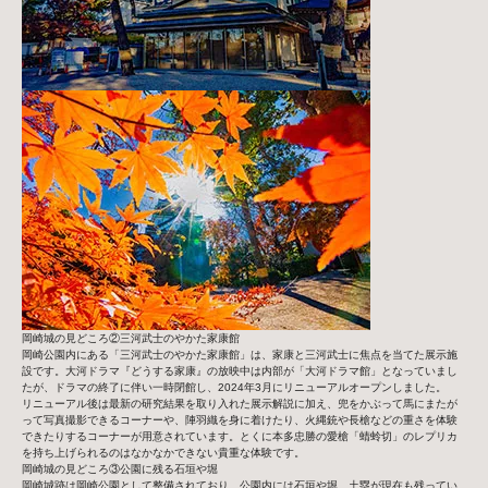
岡崎城の見どころ②三河武士のやかた家康館
岡崎公園内にある「三河武士のやかた家康館」は、家康と三河武士に焦点を当てた展示施
設です。大河ドラマ『どうする家康』の放映中は内部が「大河ドラマ館」となっていまし
たが、ドラマの終了に伴い一時閉館し、2024年3月にリニューアルオープンしました。
リニューアル後は最新の研究結果を取り入れた展示解説に加え、兜をかぶって馬にまたが
って写真撮影できるコーナーや、陣羽織を身に着けたり、火縄銃や長槍などの重さを体験
できたりするコーナーが用意されています。とくに本多忠勝の愛槍「蜻蛉切」のレプリカ
を持ち上げられるのはなかなかできない貴重な体験です。
岡崎城の見どころ③公園に残る石垣や堀
岡崎城跡は岡崎公園として整備されており、公園内には石垣や堀、土塁が現在も残ってい