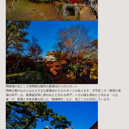
岡崎城の見どころ④岡崎公園内の家康ゆかりのスポット
岡崎公園のなかにはさまざまな家康ゆかりのスポットがあります。天守近くの「東照公産
湯の井戸」は、家康誕生時に使われたと伝わる井戸。へその緒を埋めたと伝わる「えな
塚」や、家康と本多忠勝を祀った「龍城神社」など、見どころが点在しています。