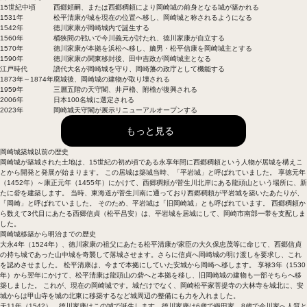
15世紀中頃
西郷頼嗣、または西郷稠頼により岡崎城の前身となる城が築かれる
1531年
松平清康が城を現在の位置へ移し、岡崎城と称されるようになる
1542年
徳川家康が岡崎城内で誕生する
1560年
桶狭間の戦いで今川義元が討たれ、徳川家康が自立する
1570年
徳川家康が本拠を浜松へ移し、嫡男・松平信康を岡崎城主とする
1590年
徳川家康の関東移封後、田中吉政が岡崎城主となる
江戸時代
譜代大名が岡崎城を守り、岡崎藩の政庁として機能する
1873年～1874年
廃城後、岡崎城の建物が取り壊される
1959年
三層五階の天守閣、井戸櫓、附櫓が復興される
2006年
日本100名城に選定される
2023年
岡崎城天守閣が展示リニューアルオープンする
もっと見る
岡崎城築城以前の歴史
岡崎城が築城された土地は、15世紀の初め頃である永享年間に西郷稠頼という人物が居城を構えこ
とから開発と発展が始まります。 この居城は築城当時、「平岩城」と呼ばれていました。 享徳元年
（1452年）～康正元年（1455年）にかけて、西郷稠頼が菅生川北岸にある龍頭山という場所に、新
たに砦を建築します。 当時、東海道が菅生川南に通っており西郷稠頼が平岩城を築いたあたりが、
「岡崎」と呼ばれていました。 そのため、平岩城は「旧岡崎城」とも呼ばれています。 西郷稠頼か
ら数えて3代目にあたる西郷信貞（松平昌安）は、平岩城を居城にして、岡崎市南部一帯を支配しま
した。
岡崎城移築から明治までの歴史
大永4年（1524年）、徳川家康の祖父にあたる松平清康が家臣の大久保忠茂等に命じて、西郷信貞
の持ち城であった山中城を奇襲して落城させます。さらに信貞へ岡崎城の明け渡しを要求し、これ
を認めさせました。 松平清康は、今まで本拠にしていた安城から岡崎へ移します。 享禄3年（1530
年）から翌年にかけて、松平清康は龍頭山の砦へと本拠を移し、旧岡崎城の建物も一部そちらへ移
築しました。 これが、現在の岡崎城です。城だけでなく、岡崎松平家菩提寺の大林寺を城北に、安
城からは甲山寺を城の北東に移築するなど城周辺の整備にも力を入れました。
天11年（1542）、徳川家康はこの城で誕生します。徳川家康は6歳で織田家、8歳で今川家へ人質と