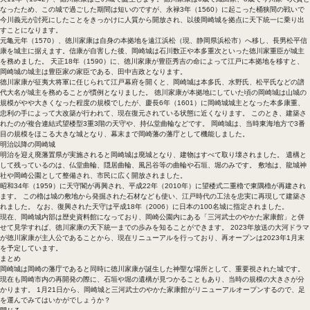
なったため、この城で過ごした期間は短いのですが、永禄3年（1560）に起こった桶狭間の戦いで
今川義元が討死にしたことをきっかけに人質から開放され、以後岡崎城を拠点に天下統一に乗り出
すことになります。
元亀元年（1570）、徳川家康は自身の本拠地を遠江浜松（現、静岡県浜松市）へ移し、長男松平信
康を城主に据えます。信康が自害した後、岡崎城は石川数正や本多重次といった徳川家重臣が城主
を務めました。 天正18年（1590）に、徳川家康が豊臣秀吉の命によって江戸に本拠地を移すと、
岡崎城の城主は豊臣家の家臣である、田中吉政となります。
徳川家康が征夷大将軍に任じられて江戸幕府を開くと、岡崎城は本多氏、水野氏、松平氏などの譜
代大名が城主を務めることが慣例となりました。 徳川家康が本拠地にしていた頃の岡崎城は山城の
規模がやや大きくなった程度の規模でしたが、慶長6年（1601）に岡崎城城主となった本多康重、
忠利の手によって大改築が行われて、現在復元されている状態に近くなります。 このとき、建築さ
れたのが複合連結式望楼型3重3階の天守や、持仏堂曲輪などです。 岡崎城は、当時東海地方で3番
目の規模をほこる大きな城となり、幕末まで岡崎藩の藩庁として機能しました。
明治以降の岡崎城
明治を迎え廃藩置県が実施されると岡崎城は廃城となり、建物はすべて取り壊されました。 遺構と
して残っているのは、仏堂曲輪、隠居曲輪、風呂谷等の曲輪や石垣、堀のみです。 敷地は、龍城神
社や岡崎公園として整備され、市民に広く開放されました。
昭和34年（1959）に天守閣が再興され、平成22年（2010年）に望楼式二重櫓で東隅櫓が再建され
ます。 この櫓は城の敷地から発掘された石材なども使い、江戸時代の工法を忠実に再現して建築さ
れました。 なお、復興された天守は平成18年（2006）に日本の100名城に指定されました。
現在、岡崎城内部は歴史資料館になっており、岡崎公園内にある「三河武士のやかた家康館」と併
せて見学すれば、徳川家康の天下統一までの歩みを知ることができます。 2023年放送の大河ドラマ
が徳川家康が主人公であることから、現在リニューアルを行っており、再オープンは2023年1月末
を予定しています。
まとめ
岡崎城は岡崎の藩庁であると同時に徳川家康が誕生した神聖な場所として、重要視された城です。
現在も岡崎市内の再開発の際に、石垣や堀の遺構が見つかることもあり、当時の規模の大きさが分
かります。 1月21日から、岡崎城と三河武士のやかた家康館がリニューアルオープンするので、足
を運んでみてはいかがでしょうか？