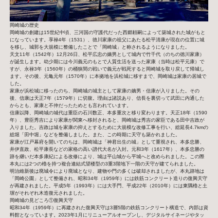
岡崎城の歴史
岡崎城の創建は15世紀中頃、三河国の守護代だった西郷頼嗣によって築城された城がもと
になっています。享禄4年（1531）、徳川家康の祖父にあたる松平清康が現在の位置に城
を移し、城郭を大規模に整備したことで「岡崎城」と称されるようになりました。
天文11年（1542年）12月26日、松平広忠の嫡男として城内で竹千代（のちの徳川家康）
が誕生します。幼少期には今川義元のもとで人質生活を送った家康（当時は松平元康）で
すが、永禄3年（1560年）の桶狭間の戦いで義元が戦死すると岡崎城を取り戻して帰城し
ます。その後、元亀元年（1570年）に本拠地を浜松城に移すまで、岡崎城は家康の居城で
した。
家康が浜松城に移ったのち、岡崎城の城主として家康の嫡男・信康が入りました。その
後、信康は天正7年（1579年）に切腹。理由は諸説あり、信長を裏切って武田に内通した
からとも、家康と不仲だったためとも言われています。
信康以降、岡崎城の城代は重臣の石川数正、本多重次と移り変わります。天正18年（1590
年）、豊臣秀吉により家康が関東へ移封されると、岡崎城は秀吉の家臣である田中吉政が
入りました。吉政は城を家康の抑えとするために大規模な改修工事を行い、総延長4.7kmの
総堀「田中堀」などを整備しました。また、この時期に天守も築かれました。
家康が江戸幕府を開いてのちは、岡崎城は「神君出生の城」として重視され、本多忠勝、
井伊直政、松平康長などの家格の高い譜代大名が入封。元和3年（1617年）、本多忠勝の
跡を継いだ本多康紀による改修により、城は平山城から平城へと改められました。この際
本丸には2つの櫓を持つ複合連結式望楼型の3重3階地下一階の天守が建てられました。
明治維新後は廃城令により廃城となり、建物や門の多くは破却されましたが、本丸跡地は
「岡崎公園」として整備され、昭和34年（1959年）には鉄筋コンクリート造りの復興天守
が再建されました。平成5年（1993年）には大手門、平成22年（2010年）には東隅櫓と土
塀がそれぞれ木造復元されました。
岡崎城の見どころ①復興天守
昭和34年（1959年）に再建された復興天守は3層5階の鉄筋コンクリート構造で、内部は資
料館となっています。2023年1月にリニューアルオープンし、デジタルサイネージやタッ