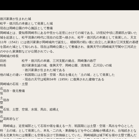
基本データ
岡崎城の歴史
岡崎藩の歴史
岡崎城の見どころ
徳川家康が生まれた城
松平・徳川氏の本拠として発展した城
現在は岡崎公園の中心施設として整備
岡崎城とは、愛知県岡崎市にある中世から近世にかけての城である。15世紀中頃に西郷氏が築いた
城を起源とし、松平清康の時代に現在の位置へ移され、松平・徳川氏の本拠として発展した。天文
11年（1542）には徳川家康が岡崎城内で誕生し、桶狭間の戦い後に自立した家康が三河支配の基礎
を固めた城として知られる。現在は岡崎公園として整備され、復興天守の岡崎城天守閣や三河武士
のやかた家康館などが公開されている。
岡崎城の特長
目的
松平・徳川氏の本拠、三河支配の拠点、岡崎藩の政庁
特長
徳川家康生誕の城、復興天守、岡崎公園、清海堀、乙川沿いの城
・徳川家康が生まれた城である
他の城との違い
・戦国期には土塁・空堀・馬出を備えた「土の城」として発展した
・現在の天守は昭和34年（1959）に復興された建物である
岡崎城の石垣・土塁
石
現存・復元整備
垣
土
現存
塁
種
石垣、土塁、空堀、水堀、馬出、総構え
類
石
花崗岩など
材
岡崎城は、近世城郭として石垣や堀を備える一方、戦国期には土塁・空堀・馬出を中心とした
特
「土の城」として発展した。本丸・二の丸・東曲輪などを中心に曲輪が構成され、台地続きとな
長
る北東方向には幾重にも空堀を設けて防御線としていた。岡崎城跡は城下町を堀や土塁で囲んだ