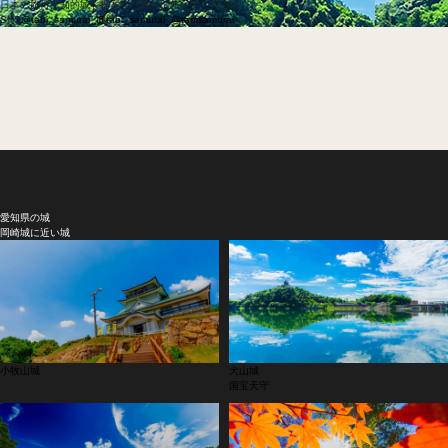
日本の旅侍は知的城を提案する旅行情報メディアです。
SNS
@tabi_samurai_
@tabi_samurai_
@tabisamurai
愛知県の城
岡崎城に近い城
小牧山城
犬山城
国宝天守