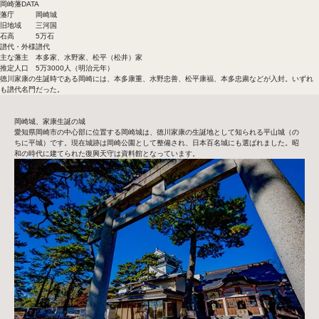
岡崎藩DATA
藩庁
岡崎城
旧地域
三河国
石高
5万石
譜代・外様
譜代
主な藩主
本多家、水野家、松平（松井）家
推定人口
5万3000人（明治元年）
徳川家康の生誕時である岡崎には、本多康重、水野忠善、松平康福、本多忠粛などが入封。いずれ
も譜代名門だった。
岡崎城、家康生誕の城
愛知県岡崎市の中心部に位置する岡崎城は、徳川家康の生誕地として知られる平山城（の
ちに平城）です。現在城跡は岡崎公園として整備され、日本百名城にも選ばれました。昭
和の時代に建てられた復興天守は資料館となっています。