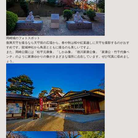
岡崎城のフォトスポット
復興天守を撮るなら天守前の広場から。春や秋は桜や紅葉越しに天守を撮影するのがおす
すめです。龍城神社から鳥居とともに撮るのも美しいですよ。
また、岡崎公園には「松平元康像」「しかみ像」「徳川家康公像」「家康公・竹千代像ベ
ンチ」のように家康ゆかりの像がさまざまな場所に点在しています。ぜひ写真に収めまし
ょう。