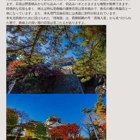
ます。石垣は野面積みから打ち込みハギ、切込みハギとさまざまな種類が観察できます。
特徴的な石垣も多く、例えば持仏堂曲輪の腰巻石垣は算木積みで、角石の横の角脇石と一
体になっています。また、本丸埋門北袖石垣には表面に刻印が刻まれています。
本丸北防衛のために設けられた「清海掘」は、西郷頼嗣の号「清海入道」から名づけられ
た堀で、曲線上の深い堀の石垣は見ごたえがありますよ。