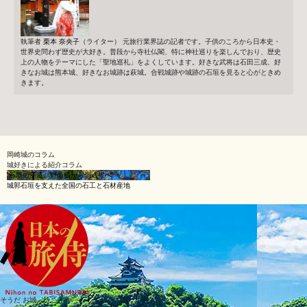
執筆者
栗本 奈央子
（ライター）
元旅行業界誌の記者です。子供のころから日本史・
世界史問わず歴史が大好き。普段から寺社仏閣、特に神社巡りを楽しんでおり、歴史
上の人物をテーマにした「聖地巡礼」をよくしています。好きな武将は石田三成、好
きなお城は熊本城、好きなお城跡は萩城。合戦城跡や城跡の石垣を見ると心がときめ
きます。
岡崎城のコラム
城好きによる紹介コラム
石垣の変遷、野面積から切込接へ
城郭石垣を支えた全国の石工と石材産地
そうだ お城、行こう