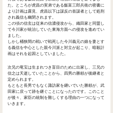
た。ところが虎昌の実弟である飯富三郎兵衛の密書に
より計画は露見、虎昌以下は謀反の首謀者として処刑
され義信も幽閉されます。
この頃の信玄は従来の信濃侵攻から、織田家と同盟し
て今川家が統治していた東海方面への侵攻を進めてい
ました。
しかし桶狭間の戦いで戦死した今川義元の娘を妻とす
る義信を中心とした親今川派と対立が起こり、暗殺計
画はそれを起因としていました。
次兄の竜宝は生まれつき盲目のために出家し、三兄の
信之は夭逝していたことから、四男の勝頼が後継者と
定められます。
もともと長男でもなく諏訪家を継いでいた勝頼が、武
田家に戻って跡を継ぐことになったのです。このこと
が後々、家臣の統制を難しくする理由の一つになって
いきます。