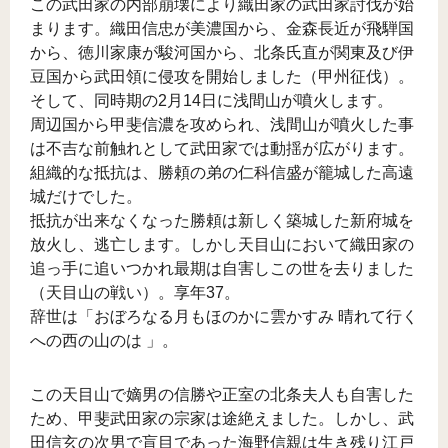
この武田家の内部崩壊により織田家の武田家討伐が始
まります。織田信忠が美濃国から、金森長近が飛騨国
から、徳川家康が駿河国から、北条氏直が関東及び伊
豆国から武田領に侵攻を開始しました（甲州征伐）。
そして、同時期の2月14日に浅間山が噴火します。
周辺国から甲斐信濃を攻められ、浅間山が噴火した事
は不吉な前触れとして武田家では動揺が広がります。
組織的な抵抗は、勝頼の弟の仁科信盛が籠城した高遠
城だけでした。
抵抗が出来なくなった勝頼は新しく築城した新府城を
放火し、逃亡します。しかし天目山において織田家の
追っ手に追いつかれ最期は自害しこの世を去りました
（天目山の戦い）。享年37。
辞世は「おぼろなる月もほのかに雲かすみ 晴れて行く
への西の山のは 」。
この天目山で嫡男の信勝や正室の北条夫人も自害した
ため、甲斐武田家の宗家は途絶えました。しかし、武
田信玄の次男で盲目であった海野信親は生き残り江戸