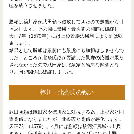
睦を成立させました。
勝頼は徳川家が武田領へ侵攻してきたので越後から引
き返します。その間に景勝・景虎間の和睦は破綻し、
天正7年（1579年）には上杉景勝の勝利により乱は収
束します。
結果として勝頼は景勝にも景虎にも加担はしませんで
した。ところが北条氏政が要請した景虎の応援が果た
されなかったので武田家は北条家と険悪な関係とな
り、同盟関係は破綻しました。
徳川・北条氏の戦い
武田勝頼は織田家や徳川家に対抗する為、上杉家と同
盟関係になりましたが、北条家と関係が悪化します。
天正7年（1579）、4月には勝頼は駿河江尻城へ出兵
すると、徳川家と対峙します。また7月には東上野