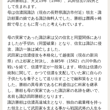
武田勝頼は、天文15年（1546）、武田信玄の四男と
して生まれます。
母は信濃国諏訪（現在の長野県諏訪市付近）領主・諏
訪頼重の娘である諏訪御料人でした。勝頼は躑躅ヶ崎
館で母とともに育ったと考えられています。
母の実家であった諏訪家は父の信玄と同盟関係にあり
ましたが手切れ（同盟破棄）となり、信玄は諏訪に侵
攻、諏訪一族は滅亡しました。
武田家は信濃侵攻を本格化して越後国（現在の新潟
県）の上杉家と対決し、永禄5年（1562）の川中島の
戦いを経て、信濃平定が一段落します。晴信は信濃の
統制に関して、かつて信濃を支配していた家に自らの
子供たちを養子として送り出すことで融和策をとりま
した。勝頼の異母弟である仁科盛信は仁科家を継承
し、勝頼も母の実家であった諏訪家の名跡を継いで、
名前も諏訪四郎勝頼となります。
諏訪勝頼は信濃高遠城主となり、独自の裁量権を持っ
た領主として武田家を支える事から戦国武将の人生を