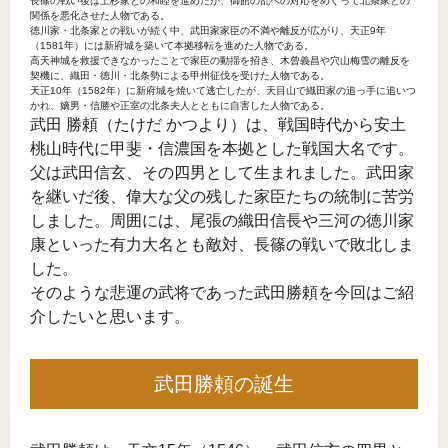
長篠の戦い後は上杉家との和睦を進めたが、御館の乱への対応をめぐって北条家との
関係を悪化させた人物である。
徳川家・北条家との戦いが続く中、武田家家臣の不満や離反が広がり、天正9年
（1581年）には新府城を築いて本拠移転を進めた人物である。
高天神城を救援できなかったことで家臣の動揺を招き、木曾義昌や穴山梅雪の離反を
契機に、織田・徳川・北条勢による甲州征伐を受けた人物である。
天正10年（1582年）に新府城を焼いて逃亡したが、天目山で織田家の追っ手に追いつ
かれ、嫡男・信勝や正室の北条夫人とともに自害した人物である。
武田 勝頼（たけだ かつより）は、戦国時代から安土
桃山時代に甲斐・信濃国を本拠とした戦国大名です。
父は武田信玄、その四男として生まれました。武田家
を継いだ後、偉大な父の残した家臣たちの統制に苦労
しました。周囲には、尾張の織田信長や三河の徳川家
康といった有力大名とも敵対、長篠の戦いで敗北しま
した。
そのような悲運の武将であった武田勝頼を今回はご紹
介したいと思います。
武田勝頼の誕生