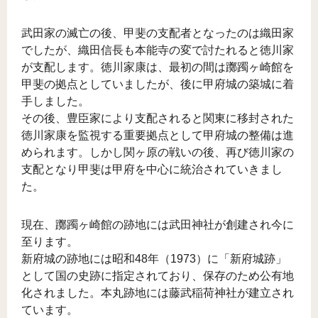
武田家の滅亡の後、甲斐の支配者となったのは織田家
でしたが、織田信長も本能寺の変で討たれると徳川家
が支配します。徳川家康は、最初の間は躑躅ヶ崎館を
甲斐の拠点としていましたが、後に甲府城の築城に着
手しました。
その後、豊臣家により支配されると関東に移封された
徳川家康を監視する重要拠点として甲府城の整備は進
められます。しかし関ヶ原の戦いの後、再び徳川家の
支配となり甲斐は甲府を中心に統治されていきまし
た。
現在、躑躅ヶ崎館の跡地には武田神社が創建され今に
至ります。
新府城の跡地には昭和48年（1973）に「新府城跡」
として国の史跡に指定されており、保存のため公有地
化されました。本丸跡地には藤武稲荷神社が建立され
ています。