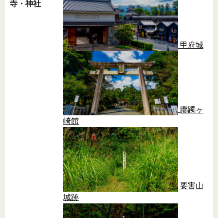
寺・神社
甲府城
躑躅ヶ
崎館
要害山
城跡