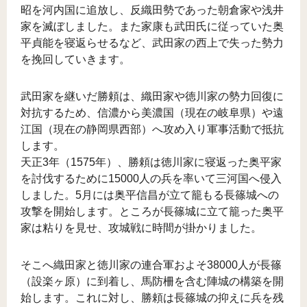
昭を河内国に追放し、反織田勢であった朝倉家や浅井
家を滅ぼしました。また家康も武田氏に従っていた奥
平貞能を寝返らせるなど、武田家の西上で失った勢力
を挽回していきます。
武田家を継いだ勝頼は、織田家や徳川家の勢力回復に
対抗するため、信濃から美濃国（現在の岐阜県）や遠
江国（現在の静岡県西部）へ攻め入り軍事活動で抵抗
します。
天正3年（1575年）、勝頼は徳川家に寝返った奥平家
を討伐するために15000人の兵を率いて三河国へ侵入
しました。5月には奥平信昌が立て籠もる長篠城への
攻撃を開始します。ところが長篠城に立て籠った奥平
家は粘りを見せ、攻城戦に時間が掛かりました。
そこへ織田家と徳川家の連合軍およそ38000人が長篠
（設楽ヶ原）に到着し、馬防柵を含む陣城の構築を開
始します。これに対し、勝頼は長篠城の抑えに兵を残