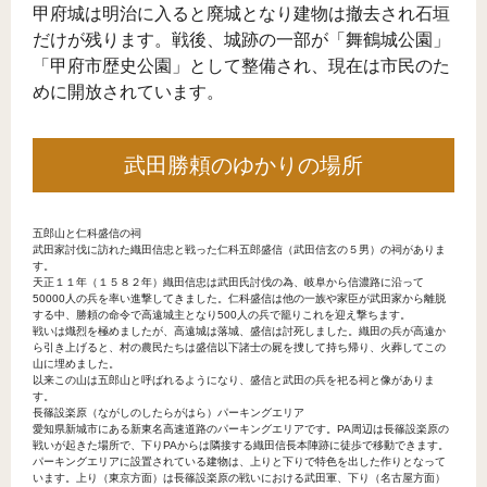
甲府城は明治に入ると廃城となり建物は撤去され石垣
だけが残ります。戦後、城跡の一部が「舞鶴城公園」
「甲府市歴史公園」として整備され、現在は市民のた
めに開放されています。
武田勝頼のゆかりの場所
五郎山と仁科盛信の祠
武田家討伐に訪れた織田信忠と戦った仁科五郎盛信（武田信玄の５男）の祠がありま
す。
天正１１年（１５８２年）織田信忠は武田氏討伐の為、岐阜から信濃路に沿って
50000人の兵を率い進撃してきました。仁科盛信は他の一族や家臣が武田家から離脱
する中、勝頼の命令で高遠城主となり500人の兵で籠りこれを迎え撃ちます。
戦いは熾烈を極めましたが、高遠城は落城、盛信は討死しました。織田の兵が高遠か
ら引き上げると、村の農民たちは盛信以下諸士の屍を捜して持ち帰り、火葬してこの
山に埋めました。
以来この山は五郎山と呼ばれるようになり、盛信と武田の兵を祀る祠と像がありま
す。
長篠設楽原（ながしのしたらがはら）パーキングエリア
愛知県新城市にある新東名高速道路のパーキングエリアです。PA周辺は長篠設楽原の
戦いが起きた場所で、下りPAからは隣接する織田信長本陣跡に徒歩で移動できます。
パーキングエリアに設置されている建物は、上りと下りで特色を出した作りとなって
います。上り（東京方面）は長篠設楽原の戦いにおける武田軍、下り（名古屋方面）