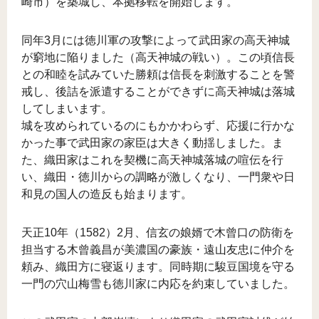
崎市）を築城し、本拠移転を開始します。
同年3月には徳川軍の攻撃によって武田家の高天神城
が窮地に陥りました（高天神城の戦い）。この頃信長
との和睦を試みていた勝頼は信長を刺激することを警
戒し、後詰を派遣することができずに高天神城は落城
してしまいます。
城を攻められているのにもかかわらず、応援に行かな
かった事で武田家の家臣は大きく動揺しました。ま
た、織田家はこれを契機に高天神城落城の喧伝を行
い、織田・徳川からの調略が激しくなり、一門衆や日
和見の国人の造反も始まります。
天正10年（1582）2月、信玄の娘婿で木曾口の防衛を
担当する木曾義昌が美濃国の豪族・遠山友忠に仲介を
頼み、織田方に寝返ります。同時期に駿豆国境を守る
一門の穴山梅雪も徳川家に内応を約束していました。