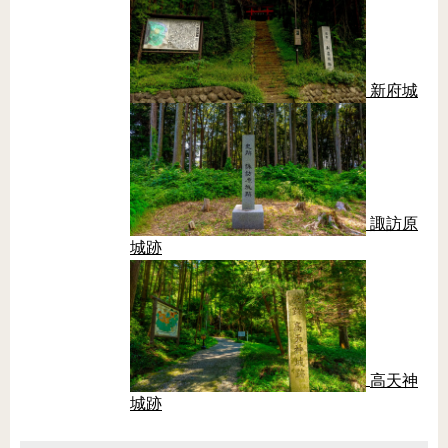
新府城
諏訪原
城跡
高天神
城跡