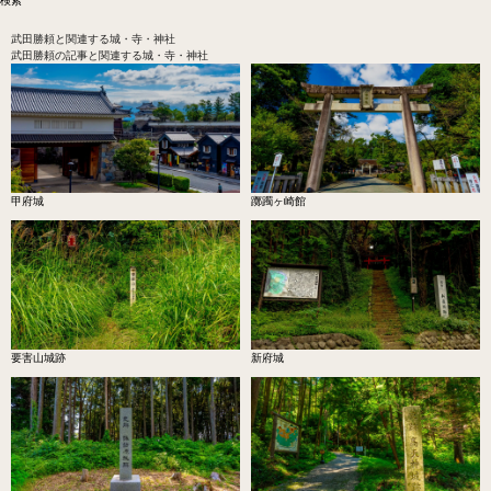
武田勝頼
と関連する城・寺・神社
武田勝頼の記事と関連する城・寺・神社
甲府城
躑躅ヶ崎館
要害山城跡
新府城