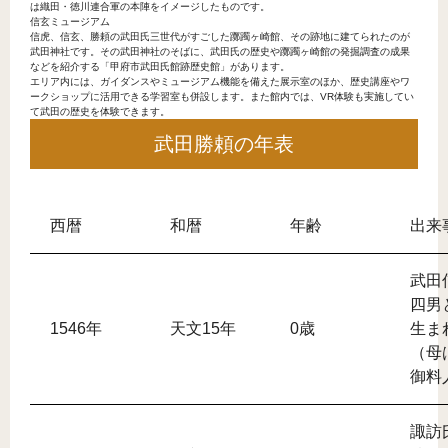
は織田・徳川連合軍の本陣をイメージしたものです。
信玄ミュージアム
信虎、信玄、勝頼の武田氏三世代がすごした躑躅ヶ崎館、その跡地に建てられたのが
武田神社です。その武田神社のそばに、武田氏の歴史や躑躅ヶ崎館の発掘調査の成果
などを紹介する「甲府市武田氏館跡歴史館」があります。
エリア内には、ガイダンスやミュージアム機能を備えた展示室のほか、歴史講座やワ
ークショップに活用できる学習室も併設します。また館内では、VR体験も実施してい
て武田の歴史を体験できます。
武田勝頼の年表
西暦
和暦
年齢
出来
武田
四男
1546年
天文15年
0歳
生ま
（母
御料
諏訪