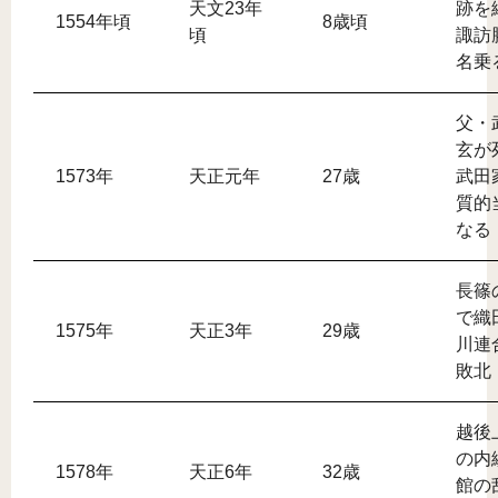
天文23年
跡を
1554年頃
8歳頃
頃
諏訪
名乗
父・
玄が
1573年
天正元年
27歳
武田
質的
なる
長篠
で織
1575年
天正3年
29歳
川連
敗北
越後
の内
1578年
天正6年
32歳
館の