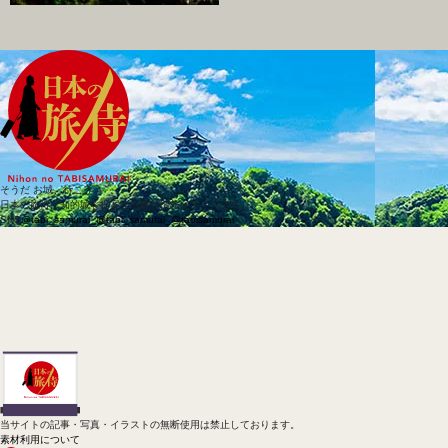
そうだ お城、行こう
日本の旅侍は知的城を提案する旅行情報メディアです。
SNS
@tabi_samurai_
@tabi_samurai_
@tabisamurai
当サイトの記事・写真・イラストの無断使用は禁止しております。
素材利用について