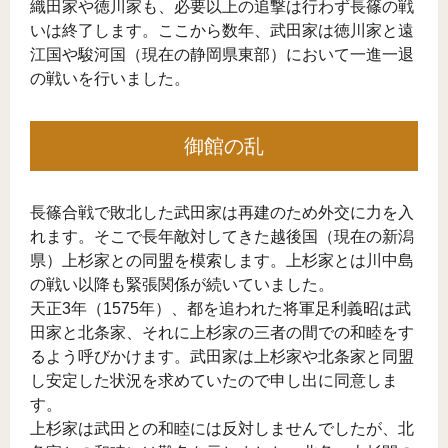
織田家や徳川家も、必要以上の追撃は行わず長篠の戦
いは終了します。ここから数年、武田家は徳川家と遠
江国や駿河国（現在の静岡県東部）において一進一退
の戦いを行いました。
御館の乱
長篠合戦で敗北した武田家は再建のため外交に力を入
れます。そこで長年敵対してきた越後国（現在の新潟
県）上杉家との同盟を模索します。上杉家とは川中島
の戦い以降も緊張関係が続いていました。
天正3年（1575年）、都を追われた将軍足利義昭は武
田家と北条家、それに上杉家の三者の間での和睦をす
るよう呼びかけます。武田家は上杉家や北条家と同盟
し安定した状況を求めていたので申し出に同意しま
す。
上杉家は武田との和睦には反対しませんでしたが、北