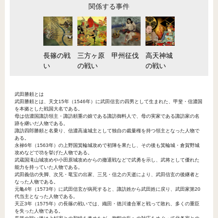
関係する事件
長篠の戦
三方ヶ原
甲州征伐
高天神城
い
の戦い
の戦い
武田勝頼とは
武田勝頼とは、天文15年（1546年）に武田信玄の四男として生まれた、甲斐・信濃国
を本拠とした戦国大名である。
母は信濃国諏訪領主・諏訪頼重の娘である諏訪御料人で、母の実家である諏訪家の名
跡を継いだ人物である。
諏訪四郎勝頼と名乗り、信濃高遠城主として独自の裁量権を持つ領主となった人物で
ある。
永禄6年（1563年）の上野国箕輪城攻めで初陣を果たし、その後も箕輪城・倉賀野城
攻めなどで功を挙げた人物である。
武蔵国滝山城攻めや小田原城攻めからの撤退戦などで武勇を示し、武将として優れた
能力を持っていた人物である。
武田義信の失脚、次兄・竜宝の出家、三兄・信之の夭逝により、武田信玄の後継者と
なった人物である。
元亀4年（1573年）に武田信玄が病死すると、諏訪姓から武田姓に戻り、武田家第20
代当主となった人物である。
天正3年（1575年）の長篠の戦いでは、織田・徳川連合軍と戦って敗れ、多くの重臣
を失った人物である。