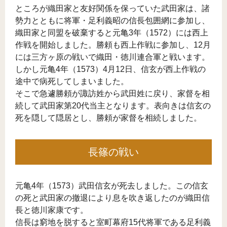
ところが織田家と友好関係を保っていた武田家は、諸
勢力とともに将軍・足利義昭の信長包囲網に参加し、
織田家と同盟を破棄すると元亀3年（1572）には西上
作戦を開始しました。勝頼も西上作戦に参加し、12月
には三方ヶ原の戦いで織田・徳川連合軍と戦います。
しかし元亀4年（1573）4月12日、信玄が西上作戦の
途中で病死してしまいました。
そこで急遽勝頼が諏訪姓から武田姓に戻り、家督を相
続して武田家第20代当主となります。表向きは信玄の
死を隠して隠居とし、勝頼が家督を相続しました。
長篠の戦い
元亀4年（1573）武田信玄が死去しました。この信玄
の死と武田家の撤退により息を吹き返したのが織田信
長と徳川家康です。
信長は窮地を脱すると室町幕府15代将軍である足利義