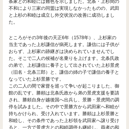
条家との和睦には難色を示しました。北条・上杉間の
不和により三家の同盟は実現しなかったものの、武田
と上杉の和睦は成立し外交状況の改善に成功しまし
た。
ところがその3年後の天正6年（1578年）、上杉家の
当主であった上杉謙信が病死します。謙信には子供が
おらず、上杉家の跡継ぎは決められていませんでし
た。そこで二人の候補が名乗りを上げます。北条氏政
の弟で、上杉謙信に養子として出されていた上杉景虎
（旧名・北条三郎）と、謙信の姉の子で謙信の養子と
なっていた上杉景勝です。
この二人の間で家督を巡って争いが起こりました、御
館の乱です。勝頼は北条氏政から弟の景虎支援を要請
され、勝頼自身が越後国へ出兵し、景勝・景虎間の調
停を試みました。その中で景勝方から武田家へ和睦が
持ちかけられ、受け入れています。勝頼は上杉景勝と
和睦し、その条件であった上杉領を武田家へ譲り受け
ると、一方で景虎方との和睦調停も継続し、両者の和