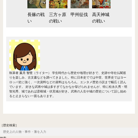
長篠の戦
三方ヶ原
甲州征伐
高天神城
い
の戦い
の戦い
執筆者
葉月 智世
（ライター）
学生時代から歴史や地理が好きで、史跡や寺社仏閣巡
りを楽しみ、古文書などを調べてきました。特に日本史ででは中世、世界史ではヨー
ロッパ史に強く、一次資料などの資料はもちろん、エンタメ歴史小説まで幅広く読ん
でいます。 好きな武将や城は多すぎてなかなか挙げられませんが、特に松永久秀・明
智光秀、城であれば彦根城・伏見城が好き。武将の人生や城の歴史について話し始め
ると止まらない一面もあります。
［歴史検索］