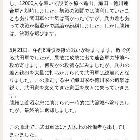
し、12000人を率いて設楽ヶ原へ進出、織田・徳川連
合軍と対峙しました。初戦の戦闘では勝利していたこ
ともあり武田軍の士気は高かったですが、兵力差もあ
って決戦か撤退かで議論が紛糾しました。しかし勝頼
は、決戦を選びます。
5月21日、午前6時頃長篠の戦いが始まります。数で劣
る武田軍でしたが、果敢に攻勢に出て連合軍の陣地へ
攻め寄せます。何度かの攻勢を試みましたが、兵力の
差と鉄砲を大量に打ちかけられて武田軍は総崩れとな
りました。この敗走する中で織田家や徳川家の追撃は
鋭く、武田家を支えてきた家臣を次々に失っていきま
す。
勝頼は菅沼定忠に助けられ一時的に武節城へ篭りまし
たが、最終的に退却しました。
この敗北で、武田軍は1万人以上の死傷者を出してし
まいました。