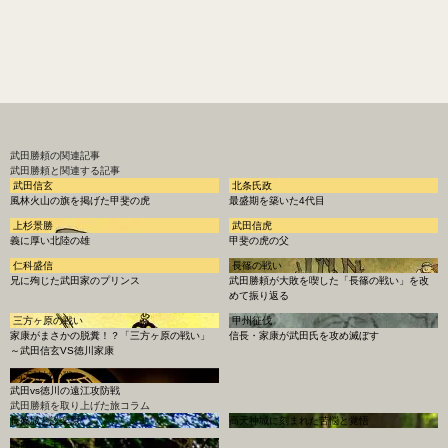
武田勝頼
の関連記事
武田勝頼と関連する記事
武田信玄
北条氏政
風林火山の旗を掲げた甲斐の虎
最盛期を築いた4代目
上杉景勝
武田信虎
義に厚い北陸の雄
甲斐の虎の父
仁科盛信
長篠の戦い
兄に殉じた武田家のプリンス
武田勝頼が大敗を喫した「長篠の戦い」を改
めて振り返る
三方ヶ原の戦い
甲州征伐
家康がまさかの脱糞！？「三方ヶ原の戦い」
信長・家康が武田氏を攻め滅ぼす
～武田信玄VS徳川家康
高天神城の戦い
武田vs徳川の遠江攻防戦
武田勝頼を取り上げた旅コラム
長篠城と設楽原
高天神城に刻まれた苦悩と覚悟
新府城・天目山