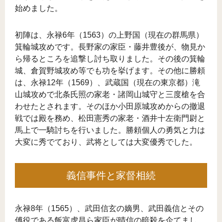
始めました。
初陣は、永禄6年（1563）の上野国（現在の群馬県）
箕輪城攻めです。長野家の家臣・藤井豊後が、物見か
ら帰るところを追撃し討ち取りました。その後の箕輪
城、倉賀野城攻め等でも功を挙げます。その他に勝頼
は、永禄12年（1569）、武蔵国（現在の東京都）滝
山城攻めで北条氏照の家老・諸岡山城守と三度槍を合
わせたとされます。そのほか小田原城攻めからの撤退
戦では殿を務め、松田憲秀の家老・酒井十左衛門尉と
馬上で一騎討ちを行いました。勝頼個人の勇気と力は
大変に秀でており、武将としては大変優秀でした。
義信事件と家督相続
永禄8年（1565）、武田信玄の嫡男、武田義信とその
傅役である飯富虎昌ら家臣が晴信の暗殺を企てまし