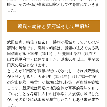
時代、その子孫が高家武田家として代を重ねていきま
した。
躑躅ヶ崎館と新府城そして甲府城
武田信虎、晴信（信玄）、勝頼が居城としていたのが
躑躅ヶ崎館です。躑躅ヶ崎館は、勝頼の祖父である武
田信虎が永正16年（1519）、甲斐国山梨郡（現在の
山梨県甲府市）に建てました。以来60年以上、甲斐武
田家の居城となります。
ところが武田家が長篠の戦いで敗北し、それ以降形成
が不利となると、天正9年（1581年）3月に御一門衆
の穴山信君（梅雪）が勝頼に対し献策し新府城を築城
します。新府城は周辺の地形全体が軍事的意味をもっ
ていたことを考慮に入れれば非常に大規模な城でした
が、その直後に武田家が滅亡したこともあり未完成で
した。