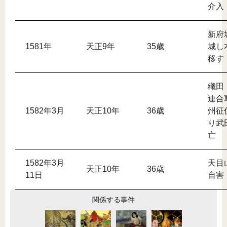
介入
新府
1581年
天正9年
35歳
城し
移す
織田
連合
1582年3月
天正10年
36歳
州征
り武
亡
1582年3月
天目
天正10年
36歳
11日
自害
関係する事件