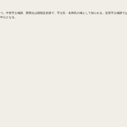
建つ。中世宇土城跡、西岡台は国指定史跡で、宇土氏・名和氏の城として知られる。近世宇土城跡で
が中心となる。