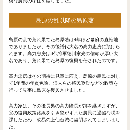
模な農民の移住を命じました。
島原の乱以降の島原藩
島原の乱で荒れ果てた島原藩は4年ほど幕府の直轄地
でありましたが、その後譜代大名の高力忠房に預けら
れます。高力忠房は3代将軍徳川家光の信頼が厚い大
名であり、荒れ果てた島原の復興を任されたのです。
高力忠房はその期待に見事に応え、島原の農民に対し
て1年間の年貢免除、浪人らの移民奨励などの政策を
行って見事に島原を復興させました。
高力家は、その後長男の高力隆長が跡を継ぎますが、
父の復興政策路線を引き継がずまた農民に過酷な税を
課したため、改易の上仙台城に幽閉されてしまいまし
た。