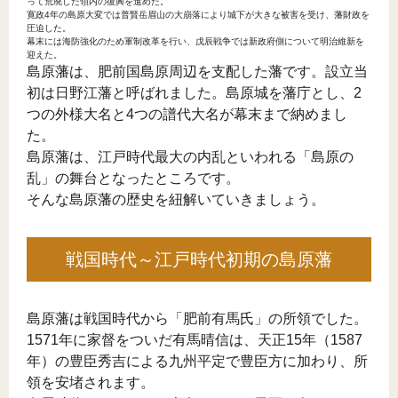
って荒廃した領内の復興を進めた。
寛政4年の島原大変では普賢岳眉山の大崩落により城下が大きな被害を受け、藩財政を
圧迫した。
幕末には海防強化のため軍制改革を行い、戊辰戦争では新政府側について明治維新を
迎えた。
島原藩は、肥前国島原周辺を支配した藩です。設立当
初は日野江藩と呼ばれました。島原城を藩庁とし、2
つの外様大名と4つの譜代大名が幕末まで納めまし
た。
島原藩は、江戸時代最大の内乱といわれる「島原の
乱」の舞台となったところです。
そんな島原藩の歴史を紐解いていきましょう。
戦国時代～江戸時代初期の島原藩
島原藩は戦国時代から「肥前有馬氏」の所領でした。
1571年に家督をついだ有馬晴信は、天正15年（1587
年）の豊臣秀吉による九州平定で豊臣方に加わり、所
領を安堵されます。