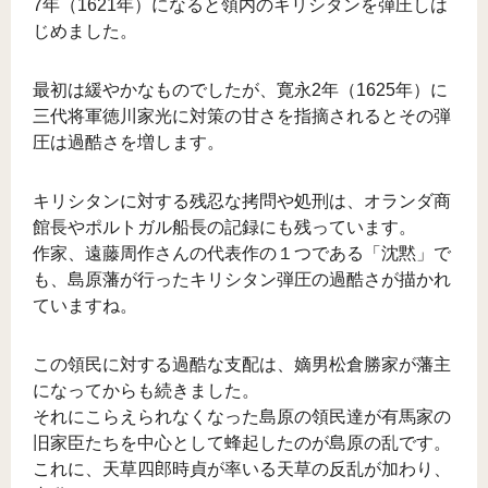
7年（1621年）になると領内のキリシタンを弾圧しは
じめました。
最初は緩やかなものでしたが、寛永2年（1625年）に
三代将軍徳川家光に対策の甘さを指摘されるとその弾
圧は過酷さを増します。
キリシタンに対する残忍な拷問や処刑は、オランダ商
館長やポルトガル船長の記録にも残っています。
作家、遠藤周作さんの代表作の１つである「沈黙」で
も、島原藩が行ったキリシタン弾圧の過酷さが描かれ
ていますね。
この領民に対する過酷な支配は、嫡男松倉勝家が藩主
になってからも続きました。
それにこらえられなくなった島原の領民達が有馬家の
旧家臣たちを中心として蜂起したのが島原の乱です。
これに、天草四郎時貞が率いる天草の反乱が加わり、