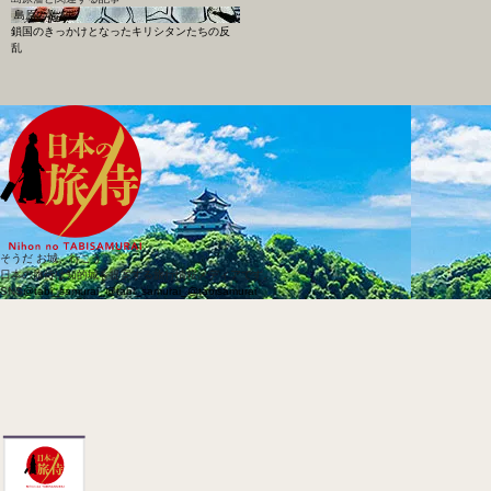
島原の乱
鎖国のきっかけとなったキリシタンたちの反
乱
そうだ お城、行こう
日本の旅侍は知的城を提案する旅行情報メディアです。
SNS
@tabi_samurai_
@tabi_samurai_
@tabisamurai