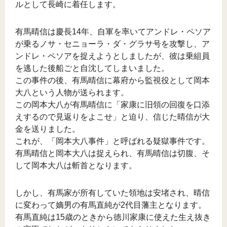
ルとして長崎に着任します。
有馬晴信は慶長14年、自軍を率いてアンドレ・ペソア
が乗るノサ・セニョーラ・ダ・グラサ号を攻撃し、ア
ンドレ・ペソアを捉えようとしましたが、彼は乗組員
を逃した後船ごと自沈してしまいました。
この事件の後、有馬晴信に幕府から監視役として岡本
大八という人物が送られます。
この岡本大八が有馬晴信に「家康に旧領の回復を口添
えするので見返りをよこせ」と迫り、信じた晴信が大
金を送りました。
これが、「岡本大八事件」と呼ばれる疑獄事件です。
有馬晴信と岡本大八は捉えられ、有馬晴信は切腹、そ
して岡本大八は斬首となります。
しかし、有馬家が所有していた領地は安堵され、晴信
に変わって嫡男の有馬直純が2代目藩主となります。
有馬直純は15歳のときから徳川家康に使えた生え抜き