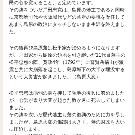
民の心を変えること、と定めています。
その跡をついだ戸田忠寛は、島原の藩主であると同時
に京都所司代や大阪城代などの幕府の要職を歴任して
あまり島原の政治にタッチしないまま生涯を終えまし
た。
その後再び島原藩は松平家が治めるようになります
が、戸田家から島原の領地を引き継いだ11代目藩主の
松平忠恕の際、寛政4年（1792年）に普賢岳眉山が激
震と共に大崩落を起こし、島原城下の大半が埋没する
という大災害が起きました。（島原大変）
松平忠恕は病弱の身を押して領地の復興に努めました
が、心労が祟り大変が起きた数か月に死去してしまい
ました。
その跡を次いだ歴代藩主も藩の復興のために力を尽し
ましたが、島原大変の傷跡は大きく、藩の財政を大い
に圧迫します。