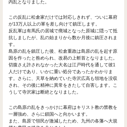
内乱となりました。
この反乱に松倉家だけでは対応しきれず、ついに幕府
が13万人以上の軍を差し向けて鎮圧します。
反乱軍は有馬氏の居城で廃城となった原城に隠って抵
抗しましたが、乱の始まりから数か月後に鎮圧されま
す。
島原の乱を鎮圧した後、松倉重政は島原の乱を起す原
因を作ったと咎められ、改易の上斬首となりました。
切腹さえ許されなかった大名は江戸時代を通して彼1
人だけであり、いかに重い処分であったかわかりま
す。さらに、天草を納めていた寺沢広高も領地を没収
され、その後に精神に異常をきたして自害します。こ
うして寺沢家は断絶となりました。
この島原の乱をきっかけに幕府はキリスト教の禁教を
一層強め、さらに鎖国へと向かいます。
また、島原で領民が激減したため、九州の各藩へ大規