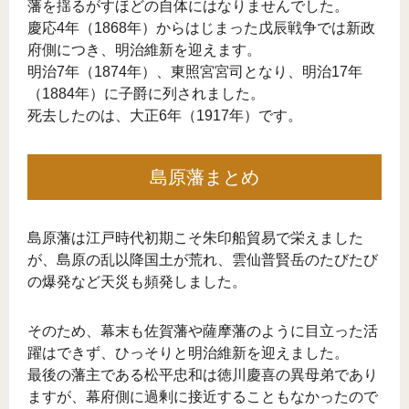
藩を揺るがすほどの自体にはなりませんでした。
慶応4年（1868年）からはじまった戊辰戦争では新政
府側につき、明治維新を迎えます。
明治7年（1874年）、東照宮宮司となり、明治17年
（1884年）に子爵に列されました。
死去したのは、大正6年（1917年）です。
島原藩まとめ
島原藩は江戸時代初期こそ朱印船貿易で栄えました
が、島原の乱以降国土が荒れ、雲仙普賢岳のたびたび
の爆発など天災も頻発しました。
そのため、幕末も佐賀藩や薩摩藩のように目立った活
躍はできず、ひっそりと明治維新を迎えました。
最後の藩主である松平忠和は徳川慶喜の異母弟であり
ますが、幕府側に過剰に接近することもなかったので