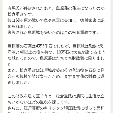
有馬氏が移封されたあと、島原藩の藩主になったのが
松倉重政です。
彼は関ヶ原の戦いで単身東軍に参加し、徳川家康に認
められました。
復興された島原城を築いたのはこの松倉重政です。
島原藩の石高は4万3千石でしたが、島原城は5層の天
守閣と40以上の櫓を持つ、10万石の大名が建てるよう
な城だったので、島原藩はたちまち財政難に陥りまし
た。
また、松倉重政は江戸城改築の公儀普請役を石高に見
合わぬ規模で請け負ったため、ますます藩の財政は逼
迫しました。
この財政を建て直そうと、松倉重政は農民に生活が立
ちいかないほどの重税を課します。
さらに、江戸幕府のキリシタン弾圧政策に従って元和