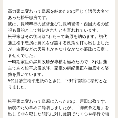
高力家に変わって島原を納めたのは同じく譜代大名で
あった松平忠房です。
彼は、長崎奉行の監督並びに長崎警備・西国大名の監
視も目的として移封されたとも言われています。
松平家はその後5代にわたって島原を納めます。初代
藩主松平忠房は農民を保護する政策を打ち出しました
が、虫害などの天災もかさなりなかなか藩政は安定し
ませんでした。
一時期家臣の黒川政勝が専横を極めたので、3代目藩
主である松平忠俔以降、家臣の綱紀粛正を徹底する姿
勢を貫いています。
5代目藩主松平忠祇のときに、下野宇都宮に移封とな
りました。
松平家に変わって島原に入ったのは、戸田忠盈です。
病弱のため早めに隠居しましたが、「御教条之趣」を
出して罪を犯した領民に対し厳罰でなく心や孝行で領