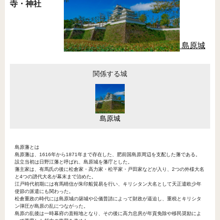
寺・神社
島原城
関係する城
島原城
島原藩とは
島原藩は、1616年から1871年まで存在した、肥前国島原周辺を支配した藩である。
設立当初は日野江藩と呼ばれ、島原城を藩庁とした。
藩主家は、有馬氏の後に松倉家・高力家・松平家・戸田家などが入り、2つの外様大名
と4つの譜代大名が幕末まで治めた。
江戸時代初期には有馬晴信が朱印船貿易を行い、キリシタン大名として天正遣欧少年
使節の派遣にも関わった。
松倉重政の時代には島原城の築城や公儀普請によって財政が逼迫し、重税とキリシタ
ン弾圧が島原の乱につながった。
島原の乱後は一時幕府の直轄地となり、その後に高力忠房が年貢免除や移民奨励によ