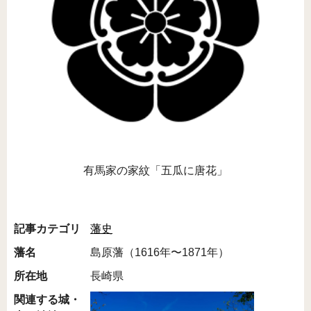
有馬家の家紋「五瓜に唐花」
記事カテゴリ
藩史
藩名
島原藩（1616年〜1871年）
所在地
長崎県
関連する城・