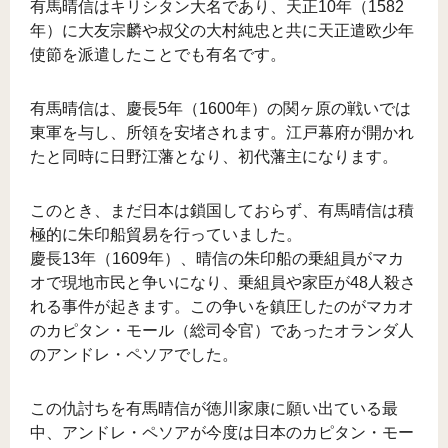
有馬晴信はキリシタン大名であり、天正10年（1582
年）に大友宗麟や叔父の大村純忠と共に天正遣欧少年
使節を派遣したことでも有名です。
有馬晴信は、慶長5年（1600年）の関ヶ原の戦いでは
東軍を与し、所領を安堵されます。江戸幕府が開かれ
たと同時に日野江藩となり、初代藩主になります。
このとき、まだ日本は鎖国しておらず、有馬晴信は積
極的に朱印船貿易を行っていました。
慶長13年（1609年）、晴信の朱印船の乗組員がマカ
オで現地市民と争いになり、乗組員や家臣が48人殺さ
れる事件が起きます。この争いを鎮圧したのがマカオ
のカピタン・モール（総司令官）であったオランダ人
のアンドレ・ペソアでした。
この仇討ちを有馬晴信が徳川家康に願い出ている最
中、アンドレ・ペソアが今度は日本のカピタン・モー