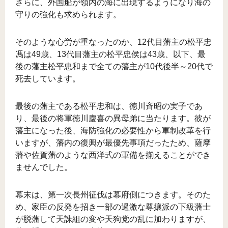
さらに、外国船が領内の海に出現するようになり海の
守りの強化も求められます。
そのような心労が重なったのか、12代目藩主の松平忠
馮は49歳、13代目藩主の松平忠侯は43歳、以下、最
後の藩主松平忠和まで全ての藩主が10代後半～20代で
死去しています。
最後の藩主である松平忠和は、徳川斉昭の実子であ
り、最後の将軍徳川慶喜の異母弟に当たります。彼が
藩主になった後、海防強化の必要性から軍制改革を行
いますが、藩内の復興が最優先事項だったため、薩摩
藩や佐賀藩のような西洋式の軍備を揃えることができ
ませんでした。
幕末は、第一次長州征伐は幕府側につきます。そのた
め、家臣の反発を招き一部の過激な尊攘派の下級藩士
が脱藩して天誅組の変や天狗党の乱に加わりますが、