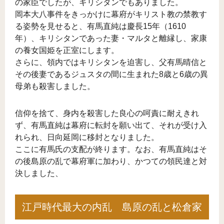
の家臣でしたが、キリシタンでもありました。
岡本大八事件をきっかけに幕府がキリスト教の禁教す
る姿勢を見せると、有馬直純は慶長15年（1610
年）、キリシタンであった妻・マルタと離縁し、家康
の養女国姫を正室にします。
さらに、領内ではキリシタンを迫害し、父有馬晴信と
その後妻であるジュスタの間に生まれた8歳と6歳の異
母弟も殺害しました。
信仰を捨て、身内を殺害した良心の呵責に耐えきれ
ず、有馬直純は幕府に転封を願い出て、それが受け入
れられ、日向延岡に移封となりました。
ここに有馬氏の支配が終ります。なお、有馬直純はそ
の後島原の乱で幕府軍に加わり、かつての領民達と対
決しました、
江戸時代最大の内乱 島原の乱と松倉家