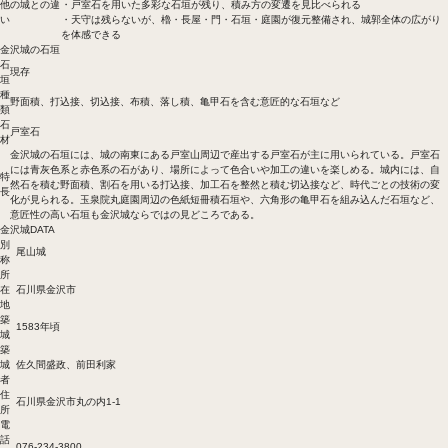
他の城との違
・戸室石を用いた多彩な石垣が残り、積み方の変遷を見比べられる
い
・天守は残らないが、櫓・長屋・門・石垣・庭園が復元整備され、城郭全体の広がり
を体感できる
金沢城の石垣
石
現存
垣
種
野面積、打込接、切込接、布積、落し積、亀甲石を含む意匠的な石垣など
類
石
戸室石
材
金沢城の石垣には、城の南東にある戸室山周辺で産出する戸室石が主に用いられている。戸室石
には青灰色系と赤色系の石があり、場所によって色合いや加工の違いを楽しめる。城内には、自
特
然石を積む野面積、割石を用いる打込接、加工石を整然と積む切込接など、時代ごとの技術の変
長
化が見られる。玉泉院丸庭園周辺の色紙短冊積石垣や、六角形の亀甲石を組み込んだ石垣など、
意匠性の高い石垣も金沢城ならではの見どころである。
金沢城DATA
別
尾山城
称
所
在
石川県金沢市
地
築
1583年頃
城
築
城
佐久間盛政、前田利家
者
住
石川県金沢市丸の内1-1
所
電
話
076-234-3800