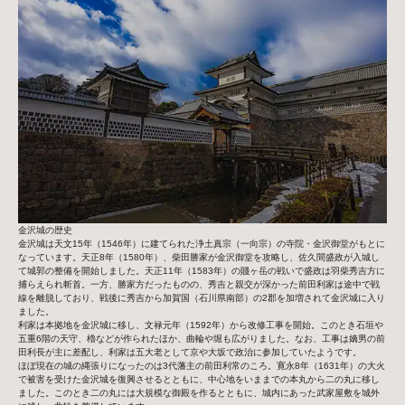
金沢城の歴史
金沢城は天文15年（1546年）に建てられた浄土真宗（一向宗）の寺院・金沢御堂がもとに
なっています。天正8年（1580年）、柴田勝家が金沢御堂を攻略し、佐久間盛政が入城し
て城郭の整備を開始しました。天正11年（1583年）の賤ヶ岳の戦いで盛政は羽柴秀吉方に
捕らえられ斬首。一方、勝家方だったものの、秀吉と親交が深かった前田利家は途中で戦
線を離脱しており、戦後に秀吉から加賀国（石川県南部）の2郡を加増されて金沢城に入り
ました。
利家は本拠地を金沢城に移し、文禄元年（1592年）から改修工事を開始。このとき石垣や
五重6階の天守、櫓などが作られたほか、曲輪や堀も広がりました。なお、工事は嫡男の前
田利長が主に差配し、利家は五大老として京や大坂で政治に参加していたようです。
ほぼ現在の城の縄張りになったのは3代藩主の前田利常のころ。寛永8年（1631年）の大火
で被害を受けた金沢城を復興させるとともに、中心地をいままでの本丸から二の丸に移し
ました。このとき二の丸には大規模な御殿を作るとともに、城内にあった武家屋敷を城外