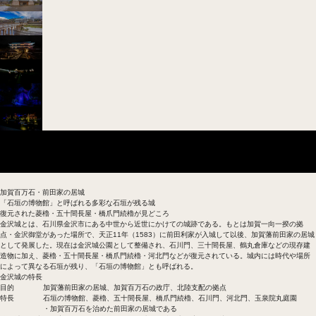
基本データ
金沢城の歴史
加賀藩の歴史
加賀百万石・前田家の居城
「石垣の博物館」と呼ばれる多彩な石垣が残る城
復元された菱櫓・五十間長屋・橋爪門続櫓が見どころ
金沢城とは、石川県金沢市にある中世から近世にかけての城跡である。もとは加賀一向一揆の拠
点・金沢御堂があった場所で、天正11年（1583）に前田利家が入城して以後、加賀藩前田家の居城
として発展した。現在は金沢城公園として整備され、石川門、三十間長屋、鶴丸倉庫などの現存建
造物に加え、菱櫓・五十間長屋・橋爪門続櫓・河北門などが復元されている。城内には時代や場所
によって異なる石垣が残り、「石垣の博物館」とも呼ばれる。
金沢城の特長
目的
加賀藩前田家の居城、加賀百万石の政庁、北陸支配の拠点
特長
石垣の博物館、菱櫓、五十間長屋、橋爪門続櫓、石川門、河北門、玉泉院丸庭園
・加賀百万石を治めた前田家の居城である