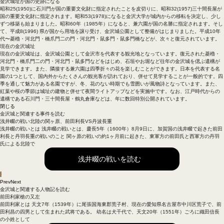
金沢城址が国の史跡になる
昭和25(1950)に石川門が国の重要文化財に指定されたことを皮切りに、昭和32(1957)三十間長屋が
国の重要文化財に指定されます。昭和53(1978)になると金沢大学が城内からの移転を決定し、少し
ずつ移築も始まりました。昭和60年（1985年）になると、兼六園が国の名勝に指定されます。そし
て、平成8(1996) 県が国から用地を譲り受け、金沢城公園として整備がはじまりました。平成10年
代〜菱櫓・河北門・橋爪門二の門・河北門・鼠多門・鼠多門橋などが、次々と復元されています。
現在の金沢城址
現在の金沢城址は、金沢城公園として金沢市を代表する観光地となっています。復元された菱櫓・
河北門・橋爪門二の門・河北門・鼠多門などをはじめ、石垣やお堀など往年の金沢城を偲ぶ遺構が
見学できます。また、隣接する兼六園は四季折々の花を楽しむことができます。日本を代表する名
園の1つとして、国内外からたくさんの観光客が訪れており、併せて見学することが一般的です。四
季を通して魅力がある名園ですが、冬、花のない時期でも雪囲いが風物詩となっています。また、
紅葉や桜の季節は城址の建物と併せて夜間ライトアップなどを実施中です。なお、江戸時代からの
遺構である石川門・三十間長屋・鶴丸倉庫などは、年に数回特別公開されています。
閉じる
金沢城と関連する事件を読む
末森城の戦い
前田利家大ピンチ！佐々成政と北陸で対峙した
末森城の戦いとは 天正12年（1584年）9月9日、能登国の末森城で前田利家と佐々成政が戦った合
戦である。 小牧・長久手の戦いと連動して北陸で起きた、豊臣秀吉方の前田利家と徳川家康方に呼
応した佐々成政
末森城の戦いを読む
Prev
Next
金沢城と関連する人物記を読む
前田利家
槍の又左
前田利家とは 天文7年（1539年）に尾張国海東郡荒子村、現在の愛知県名古屋市中川区荒子で、前
田利昌の四男として生まれた武将である。 幼名は犬千代で、天文20年（1551年）ごろに織田信長
の小姓として