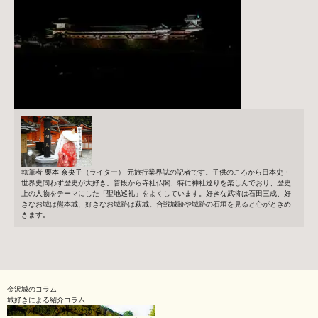
執筆者
栗本 奈央子
（ライター）
元旅行業界誌の記者です。子供のころから日本史・
世界史問わず歴史が大好き。普段から寺社仏閣、特に神社巡りを楽しんでおり、歴史
上の人物をテーマにした「聖地巡礼」をよくしています。好きな武将は石田三成、好
きなお城は熊本城、好きなお城跡は萩城。合戦城跡や城跡の石垣を見ると心がときめ
きます。
金沢城のコラム
城好きによる紹介コラム
石垣の削り方で時代がわかる