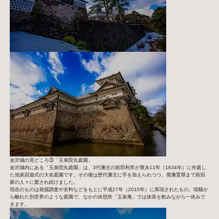
金沢城の見どころ③「玉泉院丸庭園」
金沢城内にある「玉泉院丸庭園」は、3代藩主の前田利常が寛永11年（1634年）に作庭し
た池泉回遊式の大名庭園です。その後は歴代藩主に手を加えられつつ、廃藩置県まで前田
家の人々に愛され続けました。
現在のものは発掘調査や史料などをもとに平成27年（2015年）に再現されたもの。喧騒か
ら離れた別世界のような庭園で、なかの休憩所「玉泉庵」では抹茶を飲みながら一休みで
きます。