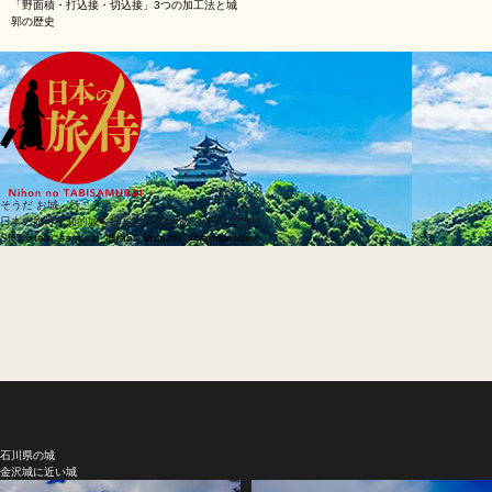
「野面積・打込接・切込接」3つの加工法と城
郭の歴史
そうだ お城、行こう
日本の旅侍は知的城を提案する旅行情報メディアです。
SNS
@tabi_samurai_
@tabi_samurai_
@tabisamurai
石川県の城
金沢城に近い城