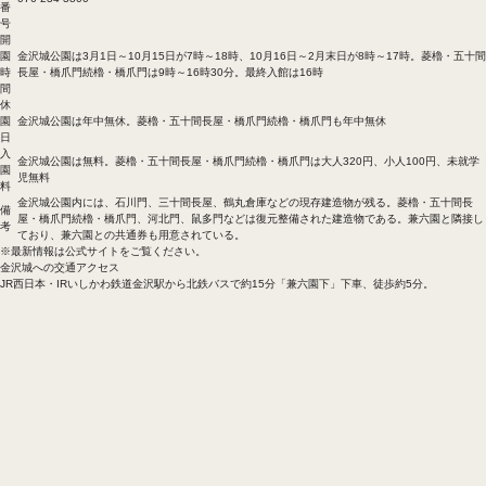
番
号
開
園
金沢城公園は3月1日～10月15日が7時～18時、10月16日～2月末日が8時～17時。菱櫓・五十間
時
長屋・橋爪門続櫓・橋爪門は9時～16時30分。最終入館は16時
間
休
園
金沢城公園は年中無休。菱櫓・五十間長屋・橋爪門続櫓・橋爪門も年中無休
日
入
金沢城公園は無料。菱櫓・五十間長屋・橋爪門続櫓・橋爪門は大人320円、小人100円、未就学
園
児無料
料
金沢城公園内には、石川門、三十間長屋、鶴丸倉庫などの現存建造物が残る。菱櫓・五十間長
備
屋・橋爪門続櫓・橋爪門、河北門、鼠多門などは復元整備された建造物である。兼六園と隣接し
考
ており、兼六園との共通券も用意されている。
※最新情報は公式サイトをご覧ください。
金沢城への交通アクセス
JR西日本・IRいしかわ鉄道金沢駅から北鉄バスで約15分「兼六園下」下車、徒歩約5分。