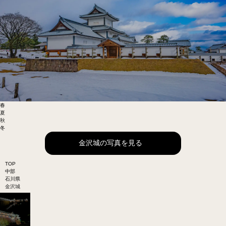
春
夏
秋
冬
金沢城の写真を見る
TOP
中部
石川県
金沢城