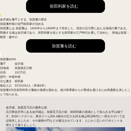
前田利家を読む
金沢城を藩庁とする、加賀藩の歴史
加賀藩
外様の名門前田家が治める
加賀藩とは 加賀藩は、1600年から1869年まで存在した、現在の石川県にあたる地域の藩である。
関連する城は金沢城であり、前田利家を祖とする前田家が江戸時代を通して治めた。 領地は加賀・
能登・越中の
加賀藩を読む
加賀藩DATA
藩庁
金沢城
旧地域
加賀国石川郡
石高
102万石
譜代・外様
外様
主な藩主
前田家
推定人口
55万4352人（享保6年）
加賀藩3代目前田利常が藩政の基礎を固める。徳川将軍家からの警戒を避けるため馬鹿殿を演じたこ
とで知られる。
金沢城、加賀百万石の優美な城
石川県金沢市にある金沢城は、加賀百万石の祖・前田利家の居城として知られる平山城で
す。約30ヘクタール、東京ドーム約6.4個分の広さを誇る城は明治時代に一部をのぞいてほ
ぼ焼失しましたが、その後櫓や門などが復元されています。とにかく広いのでポイントを
押さえて巡りましょう。