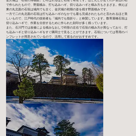
金沢城は「石垣の博物館」と呼ばれるほど石垣で有名です。ほとんどが近くの戸室山の石
で作られたもので、野面積み、打ち込みハギ、切り込みハギと積み方もさまざま。例えば
東の丸北面の石垣は城内でも古く、金沢城の初期の姿を残す野面積みです。
一方で二の丸北面の石垣は打ち込みハギのなかでも最も完成されたものと言われるほど美
しいもので、江戸時代の技術者も「城内でも指折り」と称賛しています。数寄屋橋石垣は
切り込みハギで、作業を分担するために作られた刻印が多く残っています。
また、石川門では改修による積みなおしで枡形の左右で石垣の積み方が異なっており、打
ち込みハギと切り込みハギをすぐ隣同士で見ることができます。石垣については専用のパ
ンフレットが用意されているので、活用して巡るのがおすすめです。