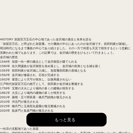
HISTORY
加賀百万五石の中心地であった金沢城の過去と未来を語る
「加賀百万石」と呼ばれた加賀藩。その藩政の中心にあったのが金沢城です。前田利家が築城し、
明治時代になるまで藩政の中心であり続けました。その一方で何度も天災で焼失するという悲劇に
見舞われた城でもあります。この記事では、金沢城の歴史をひもといて行きましょう。
金沢城の歴史
1546年
加賀一向一揆の拠点として金沢御堂が建てられる
1580年
佐久間盛政が金沢御堂を攻め落とし、金沢城の前身となる城を築く
1583年
前田利家が金沢城に入城し、加賀藩前田家の居城となる
1592年
金沢城が修築され、石垣が完成する
1602年
落雷により天守が焼失し、以後再建されない
江戸時代
加賀百万石の政庁として、前田家が金沢城を整備する
1759年
宝暦の大火により城内の多くの建物が焼失する
1881年
火災により城内の建物の多くが焼失する
2001年
菱櫓・五十間長屋・橋爪門続櫓が復元される
2010年
河北門が復元される
2015年
橋爪門と玉泉院丸庭園が復元整備される
2020年
鼠多門と鼠多門橋が復元される
もっと見る
一向宗の支配地であった加賀