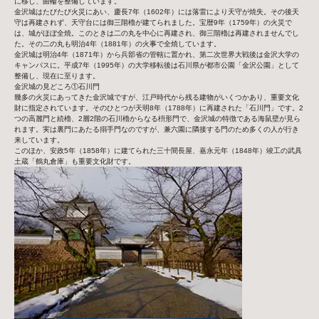
に移し、曲輪を整備しています。
金沢城はたびたび火災にあい、慶長7年（1602年）には落雷により天守が焼失。その後天
守は再建されず、天守台には御三階櫓が建てられました。宝暦9年（1759年）の火災で
は、城がほぼ全焼。このときは二の丸を中心に再建され、御三階櫓は再建されませんでし
た。その二の丸も明治4年（1881年）の火事で全焼しています。
金沢城は明治4年（1871年）から兵部省の管轄に置かれ、第二次世界大戦後は金沢大学の
キャンパスに。平成7年（1995年）の大学移転後は石川県が都市公園「金沢公園」として
整備し、現在に至ります。
金沢城の見どころ①石川門
幾多の火災にあってきた金沢城ですが、江戸時代から残る建物がいくつかあり、重要文化
財に指定されています。そのひとつが天明8年（1788年）に再建された「石川門」です。2
つの高麗門と続櫓、2層2階の石川櫓からなる枡形門で、金沢城の特徴である海鼠壁が見ら
れます。実は裏門にあたる搦手門なのですが、兼六園に隣接する門のため多くの人が行き
来しています。
このほか、安政5年（1858年）に建てられた三十間長屋、嘉永元年（1848年）竣工の武具
土蔵「鶴丸倉庫」も重要文化財です。