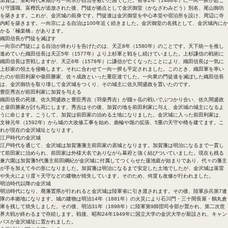
加賀は、室町時代末期から一向宗が自治を敷いた国でした。長享2年（1488年）に一向一揆が起こ
り守護職、富樫氏が追放された後、門徒が拠点として金沢御堂（かなざわみどう）別名、尾山御坊
を築きます。これが、金沢城の前身です。門徒達は金沢御堂を中心本堂や宿泊所を設け、周辺に寺
内町を築きます。一向宗による自治は100年近く続きました。金沢御堂の名残として、金沢城内にか
かる「極楽橋」があります。
織田信長が門徒を滅ぼす
一向宗の門徒による自治が終わりを告げたのは、天正8年（1580年）のことです。天下統一を推し
進めていた織田信長は天正5年（1577年）より上杉軍と戦をし続けていました。上杉謙信の戦術に
織田信長は苦戦しますが、天正6年（1578年）に謙信が亡くなったことにより、織田信長は一気に
上杉家の領土を侵略します。それに合わせて一向一揆も平定されました。このとき、織田軍を率い
たのが前田利家や柴田勝家、佐々成政といった重臣達でした。一向衆の門徒達を滅ぼした織田信長
は、金沢御坊を取り壊して金沢城をつくり、その城主に佐久間盛政を置いたのです。
豊臣秀吉が前田利家に加賀を与える
織田信長の死後、佐久間盛政と豊臣秀吉（羽柴秀吉）が賤ヶ岳の戦いでぶつかり合い、佐久間盛政
と柴田勝家が討ち死にします。秀吉はその後、加賀の地を前田利家に与え、金沢城の城主になるよ
うに命じます。こうして、加賀は前田家の治める土地になりました。金沢城に入った前田利家は、
文禄元年（1592年）から城の大改修工事を始め、曲輪や堀の拡張、5重の天守や櫓を建てます。こ
れが現在の金沢城址となります。
江戸時代の金沢城
江戸時代を通じて、金沢城は加賀藩藩主前田家の居城となります。加賀藩は明治になるまで一貫し
て前田家に治められ、前田家は外様大名でありながら幕府と強く結びついていました。現在も残る
兼六園は加賀藩5代藩主前田綱紀が金沢城に付属してつくらせた蓮池庭が始まりであり、代々の藩主
が手を加えて今の形になりました。加賀藩は明治になるまで安定した土地でしたが、金沢城は落雷
や失火により度々天守などの建物が焼失しています。そのため、何度も改修が行われました。
明治時代以降の金沢城
明治時代になり、廃藩置県が行われると金沢城は陸軍省に引き渡されます。その後、陸軍歩兵第7連
隊の本拠地になります。城の建物は明治14年（1881年）の火災により石川門・三十間長屋・鶴丸倉
庫を残して焼失しました。その後、明治31年（1898年）に陸軍第9師団司令部が置かれ、第二次世
界大戦が終わるまで存続します。戦後、昭和24年1949年に国立大学の金沢大学が新設され、キャン
パスが金沢城址に置かれました。