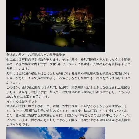
金沢城の見どころ④菱櫓などの復元建造物
金沢城には有料の見学施設があります。それが菱櫓・橋爪門続櫓とそれをつなぐ五十間長
屋の一続きの施設の内部です。文化6年（1809年）に再建された際のものを史料をもとに
復元しています。
内部には金沢城の模型をはじめとした城に関する史料や海鼠壁の断面模型など建物に関す
る展示があり、まるで資料館のよう。石落としなども見学でき、お金を払う価値は十分に
あります。
このほか、金沢城公園内には橋爪門、鼠多門・鼠多聞橋などさまざまな復元された建築物
があり、往時をしのばせます。加えて二の丸御殿の復元整備が計画されており、こちらは
2025年春に着工する予定です。
おすすめ撮影スポット
金沢城の撮影スポットは石川門、菱櫓、五十間長屋、石垣などさまざまな場所がありま
す。なかでも石川門は定番の撮影スポットで、春は桜、秋は紅葉がとても美しいですよ。
また、金沢城は隣接する兼六園とともに、日没から21時ころまで土日を中心にライトアッ
プされています。温かみのある灯りでやさしく闇夜に浮かび上がる建物や庭園は写真撮影
にぴったりです。