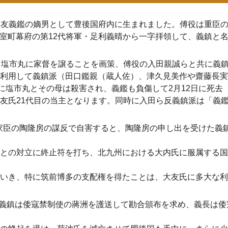
主・大友義鑑の嫡男として豊後国府内に生まれました。傅役は重臣
し、室町幕府の第12代将軍・足利義晴から一字拝領して、義鎮と
塩市丸に家督を譲ることを画策、傅役の入田親誠らと共に義鎮の
利用して義鎮派（田口鑑親（蔵人佐）、津久見美作や齋藤長実
日に塩市丸とその母は殺害され、義鑑も負傷して2月12日に死去
友氏21代目の当主となります。同時に入田ら反義鎮派は「義
隆が家臣の陶隆房の謀反で自害すると、陶隆房の申し出を受けた
との対立に終止符を打ち、北九州における大内氏に服属する国
いき、特に筑前博多の支配権を得たことは、大友氏に多大な利
で、義鎮は倭寇禁制使の蔣洲を護送して勘合頒布を求め、義長は