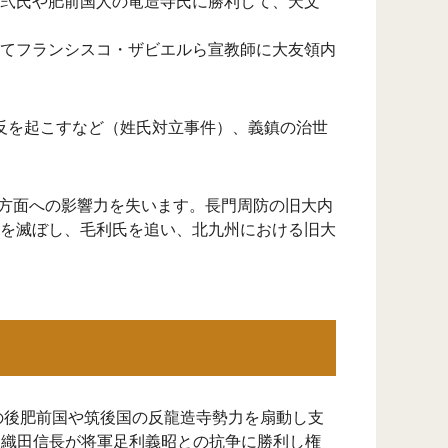
弐氏や肥前国人の竜造寺氏に勝利して、天文
てフランシスコ・ザビエルら宣教師に大友領内
が謀反を起こすなど（姓氏対立事件）、義鎮の治世
防方面への影響力を失います。長門周防の旧大内
を滅ぼし、毛利氏を追い、北九州における旧大
の後肥前国や筑後国の反龍造寺勢力を扇動し支
は織田信長が将軍足利義昭との抗争に勝利し権