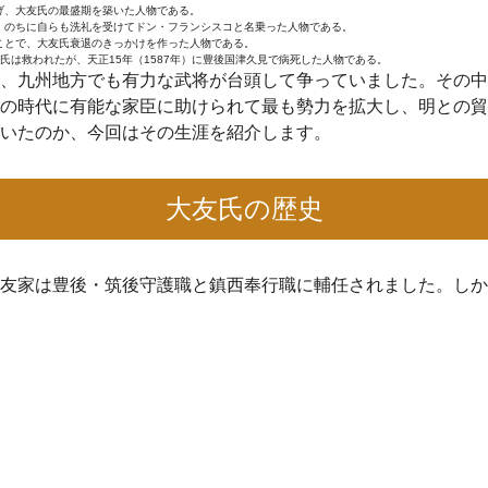
げ、大友氏の最盛期を築いた人物である。
、のちに自らも洗礼を受けてドン・フランシスコと名乗った人物である。
たことで、大友氏衰退のきっかけを作った人物である。
友氏は救われたが、天正15年（1587年）に豊後国津久見で病死した人物である。
、九州地方でも有力な武将が台頭して争っていました。その中
の時代に有能な家臣に助けられて最も勢力を拡大し、明との貿
いたのか、今回はその生涯を紹介します。
大友氏の歴史
友家は豊後・筑後守護職と鎮西奉行職に輔任されました。しか