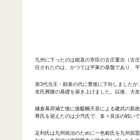
九州に下ったのは能直の宰臣の古庄重吉（古庄
任されたのは、かつては平家の基盤であり、平
第3代当主・頼泰の代に豊後に下向しましたが
友氏興隆の基礎を築き上げました。以後、大友
鎌倉幕府滅亡後に後醍醐天皇による建武の新政
尊氏を迎えたのは少弐氏で、多々良浜の戦いで
足利氏は九州統治のために一色範氏を九州探題