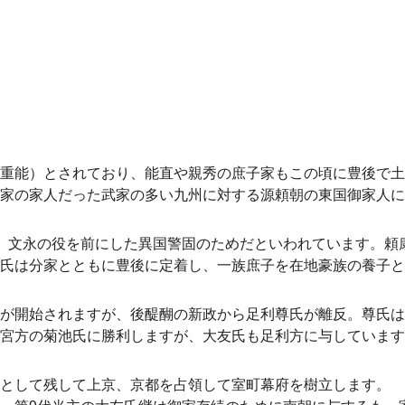
重能）とされており、能直や親秀の庶子家もこの頃に豊後で土
家の家人だった武家の多い九州に対する源頼朝の東国御家人に
、文永の役を前にした異国警固のためだといわれています。頼
氏は分家とともに豊後に定着し、一族庶子を在地豪族の養子と
が開始されますが、後醍醐の新政から足利尊氏が離反。尊氏は
宮方の菊池氏に勝利しますが、大友氏も足利方に与しています
として残して上京、京都を占領して室町幕府を樹立します。