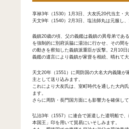
享禄3年（1530）1月3日、大友氏20代当
天文9年（1540）2月3日、塩法師丸は元服
義鎮20歳の頃、父の義鑑は義鎮の異母弟である
を強制的に別府浜脇に湯治に行かせ、その間を
の動きを察知した義鎮派重臣が反撃。2月10
義鑑の遺言により義鎮が家督を相続、晴れて大
天文20年（1551）に周防国の大名大内義
主として送り込みます。
これにより大友氏は、室町時代を通した大内氏
ます。
さらに周防・長門国方面にも影響力を確保して
弘治3年（1557）に連合で派遣した遣明船
本国王」印を用いて貿易にいそしみます。