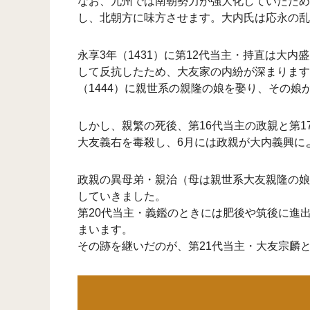
なお、九州では南朝勢力が強大化していたため
し、北朝方に味方させます。大内氏は応永の乱
永享3年（1431）に第12代当主・持直は
して反抗したため、大友家の内紛が深まります
（1444）に親世系の親隆の娘を娶り、その
しかし、親繁の死後、第16代当主の政親と第1
大友義右を毒殺し、6月には政親が大内義興に
政親の異母弟・親治（母は親世系大友親隆の娘
していきました。
第20代当主・義鑑のときには肥後や筑後に進出
まいます。
その跡を継いだのが、第21代当主・大友宗麟