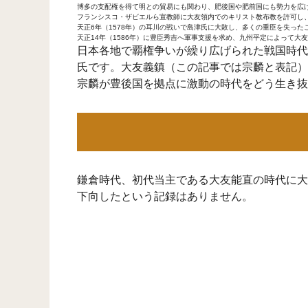
博多の支配権を得て明との貿易にも関わり、肥後国や肥前国にも勢力を広
フランシスコ・ザビエルら宣教師に大友領内でのキリスト教布教を許可し
天正6年（1578年）の耳川の戦いで島津氏に大敗し、多くの重臣を失っ
天正14年（1586年）に豊臣秀吉へ軍事支援を求め、九州平定によって大
日本各地で覇権争いが繰り広げられた戦国時代
氏です。大友義鎮（この記事では宗麟と表記）
宗麟が豊後国を拠点に激動の時代をどう生き抜
鎌倉時代、初代当主である大友能直の時代に大
下向したという記録はありません。