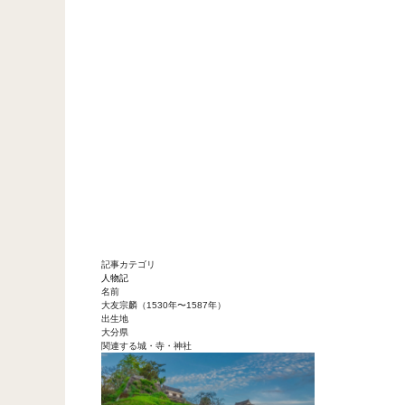
記事カテゴリ
人物記
名前
大友宗麟（1530年〜1587年）
出生地
大分県
関連する城・寺・神社