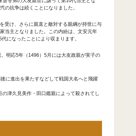
家督を弟の大友親世に譲って第10代当主とな
弐の抗争は続くことになりました。
撃を受け、さらに親直と敵対する親綱が持世に与
家当主となりました。この内紛は、文安元年
15代になったことにより収まります。
明応5年（1496）5月には大友政親が実子の
肥後に進出を果たすなどして戦国大名へと飛躍
重臣の津久見美作・田口鑑親によって殺されてし