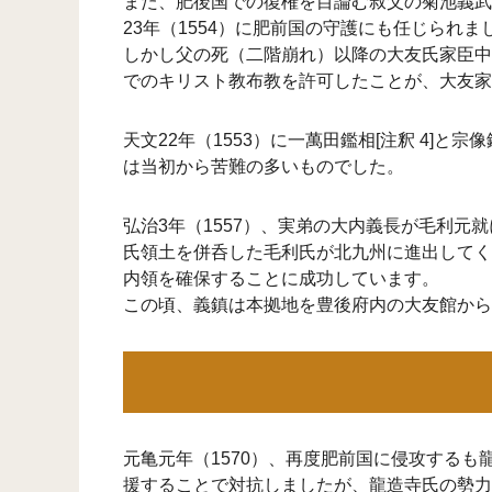
また、肥後国での復権を目論む叔父の菊池義武
23年（1554）に肥前国の守護にも任じられま
しかし父の死（二階崩れ）以降の大友氏家臣中
でのキリスト教布教を許可したことが、大友家
天文22年（1553）に一萬田鑑相[注釈 4]
は当初から苦難の多いものでした。
弘治3年（1557）、実弟の大内義長が毛利
氏領土を併呑した毛利氏が北九州に進出してく
内領を確保することに成功しています。
この頃、義鎮は本拠地を豊後府内の大友館から
元亀元年（1570）、再度肥前国に侵攻する
援することで対抗しましたが、龍造寺氏の勢力