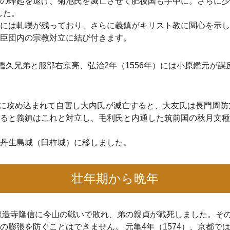
の蜂起を退け、菊池氏を滅亡させて肥後国も手中に。さらに少
した。
には軋轢が残っており、さらに義鎮がキリスト教に関心を示し
臣団内の宗教対立に結び付きます。
と宗像鑑久兄弟と服部右京亮、弘治2年（1556年）には小原鑑元
元就に攻め込まれて自害し大内氏が滅亡すると、大友氏は長門周
ると義鎮はこれと対立し、毛利氏と内通した筑前国の秋月文種
丹生島城（臼杵城）に移しました。
壮年期から晩年
も龍造寺隆信に今山の戦いで敗れ、弟の親貞が戦死しました。そ
の膨張を防ぐことはできません。 元亀4年（1574）、京都で