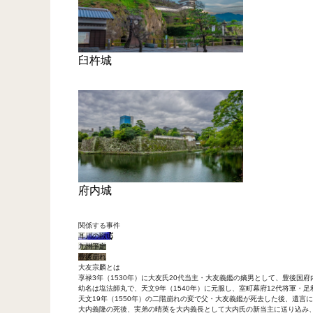
臼杵城
府内城
関係する事件
耳川の戦い
九州平定
豊後崩れ
大友宗麟とは
享禄3年（1530年）に大友氏20代当主・大友義鑑の嫡男として、豊後国
幼名は塩法師丸で、天文9年（1540年）に元服し、室町幕府12代将軍・
天文19年（1550年）の二階崩れの変で父・大友義鑑が死去した後、遺言
大内義隆の死後、実弟の晴英を大内義長として大内氏の新当主に送り込み