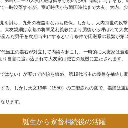
、第9代当主の大友氏継は御家存続のために南朝に与するも、
で一時没落するが、室町時代から戦国時代まで大友、大内、少
大内盛見を討ち、九州の権益をなおも確保。しかし、大内持世の反
。大友親綱は京都の将軍足利義教により肥後から呼ばれて大友
娘が産んだ男子を次期当主にするという条件で氏継系の親繁が第
7代当主の義右が対立して内紛を起こし、一時的に大友家は衰退。
より自害に追い込まれて大友家は滅亡の危機に立たされます。
ではない）が実力で内紛を鎮め、第19代当主の義長を補佐し
する。しかし天文19年（1550）の二階崩れの変で、義鑑は
となります。
誕生から家督相続後の活躍