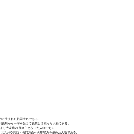
府内に生まれた戦国大名である。
足利義晴から一字を受けて義鎮と名乗った人物である。
により大友氏21代当主となった人物である。
、北九州や周防・長門方面への影響力を強めた人物である。