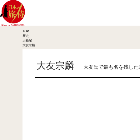
TOP
歴史
人物記
大友宗麟
大友宗麟
大友氏で最も名を残した