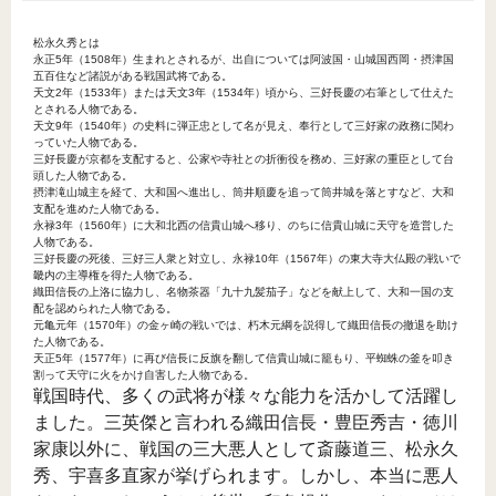
松永久秀とは
永正5年（1508年）生まれとされるが、出自については阿波国・山城国西岡・摂津国
五百住など諸説がある戦国武将である。
天文2年（1533年）または天文3年（1534年）頃から、三好長慶の右筆として仕えた
とされる人物である。
天文9年（1540年）の史料に弾正忠として名が見え、奉行として三好家の政務に関わ
っていた人物である。
三好長慶が京都を支配すると、公家や寺社との折衝役を務め、三好家の重臣として台
頭した人物である。
摂津滝山城主を経て、大和国へ進出し、筒井順慶を追って筒井城を落とすなど、大和
支配を進めた人物である。
永禄3年（1560年）に大和北西の信貴山城へ移り、のちに信貴山城に天守を造営した
人物である。
三好長慶の死後、三好三人衆と対立し、永禄10年（1567年）の東大寺大仏殿の戦いで
畿内の主導権を得た人物である。
織田信長の上洛に協力し、名物茶器「九十九髪茄子」などを献上して、大和一国の支
配を認められた人物である。
元亀元年（1570年）の金ヶ崎の戦いでは、朽木元綱を説得して織田信長の撤退を助け
た人物である。
天正5年（1577年）に再び信長に反旗を翻して信貴山城に籠もり、平蜘蛛の釜を叩き
割って天守に火をかけ自害した人物である。
戦国時代、多くの武将が様々な能力を活かして活躍し
ました。三英傑と言われる織田信長・豊臣秀吉・徳川
家康以外に、戦国の三大悪人として斎藤道三、松永久
秀、宇喜多直家が挙げられます。しかし、本当に悪人