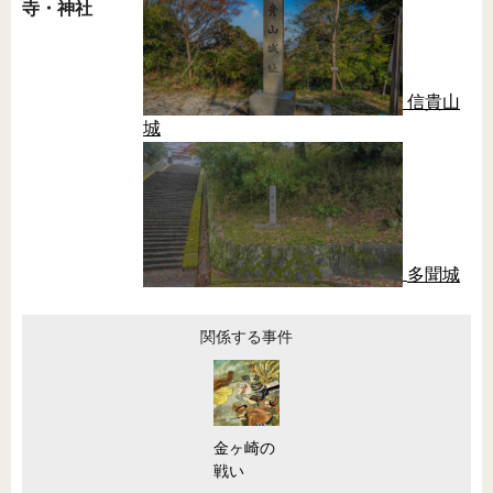
寺・神社
信貴山
城
多聞城
関係する事件
金ヶ崎の
戦い