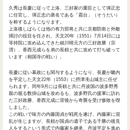
久秀は長慶に従って上洛、三好家の重臣として弾正忠
に任官し、弾正忠の唐名である「霜台」（そうだい）
を称するようになります。
上洛後しばらくは他の有力部将と共に京都防衛と外敵
掃討の役目を任され、天文20年（1551）7月14日には
等持院に攻め込んできた細川晴元方の三好政勝（宗
渭）、香西元成らを弟の長頼と共に攻めて打ち破って
います（相国寺の戦い）。
長慶に従い幕政にも関与するようになり、長慶が畿内
を平定した天文22年（1553）に摂津滝山城主に任ぜ
られます。同年9月には長頼と共に丹波国の波多野秀
親の籠る数掛山城を攻めるも、波多野氏の援軍に訪れ
た三好政勝、香西元成に背後から奇襲を受け惨敗を喫
しました。
この戦いで味方の内藤国貞が戦死を遂げ、内藤家に混
乱が生じますが、長頼が国貞の遺子である千勝の後見
人をするという形式で内藤家を継承、丹波平定を進め