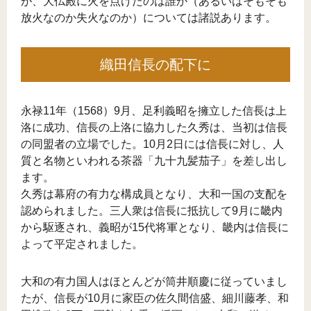
が、大仏殿に火を点けたのは誰か（あるいはそもそも
放火なのか失火なのか）については諸説あります。
織田信長の配下に
永禄11年（1568）9月、足利義昭を擁立した信長は上
洛に成功、信長の上洛に協力した久秀は、当初は信長
の同盟者の立場でした。10月2日には信長に対し、人
質と名物といわれる茶器「九十九髪茄子」を差し出し
ます。
久秀は幕府の有力な構成員となり、大和一国の支配を
認められました。三人衆は信長に抵抗して9月に畿内
から駆逐され、義昭が15代将軍となり、畿内は信長に
よって平定されました。
大和の有力国人はほとんどが筒井順慶に従っていまし
たが、信長が10月に家臣の佐久間信盛、細川藤孝、和