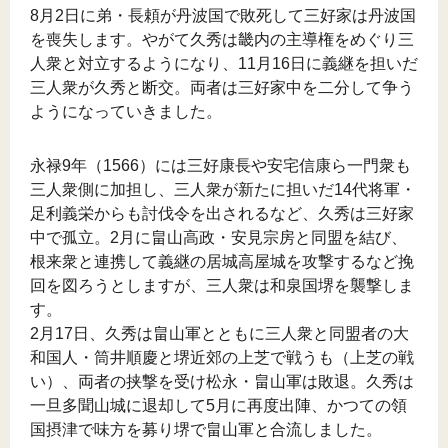
8月2日に弟・長頼が丹波国で敗死して三好家は丹波国
を喪失します。やがて久秀は畿内の主導権をめぐり三
人衆と対立するようになり、11月16日に義継を担いだ
三人衆が久秀と断交。両者は三好家中を二分して争う
ようになっていきました。
永禄9年（1566）には三好康長や安宅信康ら一門衆も
三人衆側に加担し、三人衆が新たに担いだ14代将軍・
足利義栄からも討伐令を出されるなど、久秀は三好家
中で孤立。2月に畠山高政・安見宗房と同盟を結び、
根来衆と連携して義継の居城高屋城を攻撃するなど挽
回を図ろうとしますが、三人衆は和泉国堺を襲撃しま
す。
2月17日、久秀は畠山軍とともに三人衆と同盟者の大
和国人・筒井順慶と堺近郊の上芝で戦うも（上芝の戦
い）、両者の挟撃を受け松永・畠山軍は敗退。久秀は
一旦多聞山城に退却して5月に再度出陣、かつての領
国摂津で味方を募り堺で畠山軍と合流しました。