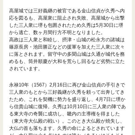
高屋城では三好義継の被官である金山信貞が久秀へ内
応を図るも、高屋衆に阻止され失敗、高屋城から出撃
した三人衆に堺も包囲されたため久秀は5月30日に堺
から逃亡、数ヶ月間行方不明となりました。
高政は三人衆と和睦し、摂津・山城の松永方の諸城は
篠原長房・池田勝正などの援軍を加えた三人衆に次々
に落とされます。留守中の多聞山城は久通が城代を務
めるも、筒井順慶が大和を荒らし回るなど劣勢に立た
されています。
永禄10年（1567）2月16日に再び金山信貞の手引きで
三人衆のもとから三好義継が久秀を頼って出奔してき
たため、これを契機に勢力を盛り返し、4月7日に堺か
ら信貴山城に復帰。久秀は10月10日に三人衆の陣であ
る東大寺の奇襲に成功し、畿内の主導権を得ました
（東大寺大仏殿の戦い）。このとき大仏殿が焼失し、
大仏の首も落ちます。久秀の命によるとされています