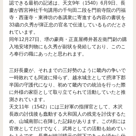
認できる最初の記述は、天文9年（1540）6月9日、長
慶が西宮神社千句講用の千句田二段を門前寺院の円福
寺・西蓮寺・東禅坊の各講衆に寄進する内容の書状を
33歳の久秀が弾正忠の官名で伝達しているものだとさ
れています。
同年12月27日、堺の豪商・正直屋樽井甚左衛門尉の購
入地安堵判物にも久秀が副状を発給しており、このこ
ろ奉行の職にあったと思われます。
三好長慶が、それまでの三好勢のように畿内の争いで
一時敗れても阿波に帰らず、越水城主として摂津下郡
半国の守護代になり、初めて畿内での統治を行った際
に外様の家臣として取り立てられて活動していたと推
測されています。
天文11年（1542）には三好軍の指揮官として、木沢
長政の討伐後も蠢動する大和国人の残党を討伐するた
め、山城南部に在陣した記録があります。この頃には
官僚としてだけでなく、武将としての活動も始めてい
たようです。長慶が細川晴元の部下であった頃から仕