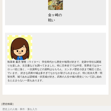
金ヶ崎の
戦い
執筆者
葉月 智世
（ライター）
学生時代から歴史や地理が好きで、史跡や寺社仏閣巡
りを楽しみ、古文書などを調べてきました。特に日本史ででは中世、世界史ではヨー
ロッパ史に強く、一次資料などの資料はもちろん、エンタメ歴史小説まで幅広く読ん
でいます。 好きな武将や城は多すぎてなかなか挙げられませんが、特に松永久秀・明
智光秀、城であれば彦根城・伏見城が好き。武将の人生や城の歴史について話し始め
ると止まらない一面もあります。
［歴史検索］