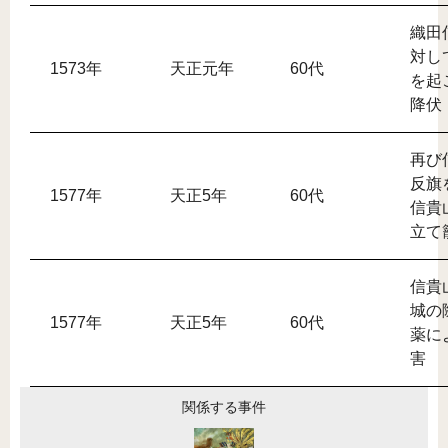
織田
対し
1573年
天正元年
60代
を起
降伏
再び
反旗
1577年
天正5年
60代
信貴
立て
信貴
城の
1577年
天正5年
60代
薬に
害
関係する事件