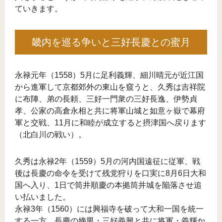
ていきます。
畿内を巡る争いと三好長慶との蜜月
永禄元年（1558）5月に足利義輝、細川晴元が近江国
から進軍して京都郊外の東山を窺うと、久秀は吉祥院
に布陣、弟の長頼、三好一門衆の三好長逸、伊勢貞
孝、公家の高倉永相と共に将軍山城と如意ヶ嶽で幕府
軍と交戦、11月に和睦が成立すると摂津国へ戻ります
（北白川の戦い）。
久秀は永禄2年（1559）5月の河内国遠征に従軍、戦
後は長慶の命令を受けて残党狩りを口実に8月6日大和
国へ入り、1日で筒井順慶の本拠筒井城を陥落させ追
い払いました。
永禄3年（1560）には興福寺を破って大和一国を統一
する一方、長慶の嫡男・三好義興と共に将軍・義輝か