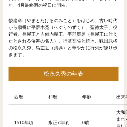
年、4月最終週の祝日に開催。
倭建命（やまとたけるのみこと）をはじめ、古い時代
から順番に平群木菟（へぐりのずく）、聖徳太子、役
行者、長屋王と吉備内親王、平群廣足（長屋王に仕え
たとされる倭舞の名人）、行基菩薩と続き、戦国武将
の松永久秀、島左近（清興）と華やかに行列が練り歩
きます。
松永久秀の年表
西暦
和暦
年齢
出来
大和
まれ
1510年頃
永正7年頃
0歳
自に