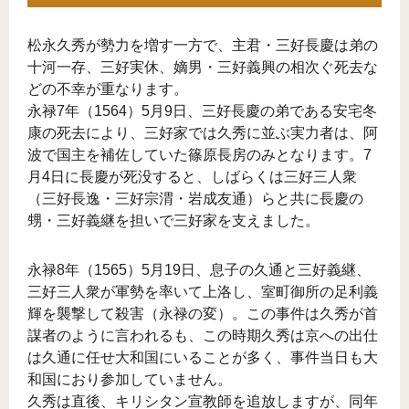
松永久秀が勢力を増す一方で、主君・三好長慶は弟の
十河一存、三好実休、嫡男・三好義興の相次ぐ死去な
どの不幸が重なります。
永禄7年（1564）5月9日、三好長慶の弟である安宅冬
康の死去により、三好家では久秀に並ぶ実力者は、阿
波で国主を補佐していた篠原長房のみとなります。7
月4日に長慶が死没すると、しばらくは三好三人衆
（三好長逸・三好宗渭・岩成友通）らと共に長慶の
甥・三好義継を担いで三好家を支えました。
永禄8年（1565）5月19日、息子の久通と三好義継、
三好三人衆が軍勢を率いて上洛し、室町御所の足利義
輝を襲撃して殺害（永禄の変）。この事件は久秀が首
謀者のように言われるも、この時期久秀は京への出仕
は久通に任せ大和国にいることが多く、事件当日も大
和国におり参加していません。
久秀は直後、キリシタン宣教師を追放しますが、同年