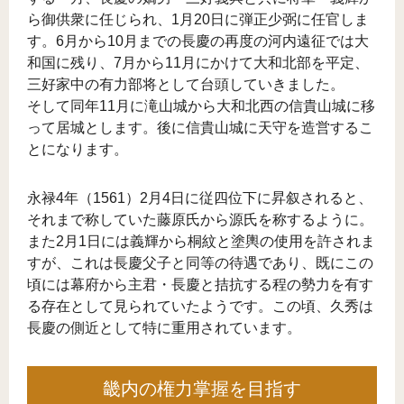
ら御供衆に任じられ、1月20日に弾正少弼に任官しま
す。6月から10月までの長慶の再度の河内遠征では大
和国に残り、7月から11月にかけて大和北部を平定、
三好家中の有力部将として台頭していきました。
そして同年11月に滝山城から大和北西の信貴山城に移
って居城とします。後に信貴山城に天守を造営するこ
とになります。
永禄4年（1561）2月4日に従四位下に昇叙されると、
それまで称していた藤原氏から源氏を称するように。
また2月1日には義輝から桐紋と塗輿の使用を許されま
すが、これは長慶父子と同等の待遇であり、既にこの
頃には幕府から主君・長慶と拮抗する程の勢力を有す
る存在として見られていたようです。この頃、久秀は
長慶の側近として特に重用されています。
畿内の権力掌握を目指す