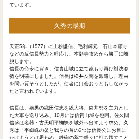
ています。
久秀の最期
天正5年（1577）に上杉謙信、毛利輝元、石山本願寺
などの反信長勢力と呼応し、本願寺攻めから勝手に離
脱します。
信長の命令に背き、信貴山城に立て籠もり再び対決姿
勢を明確にしました。信長は松井友閑を派遣し、理由
を問い質そうとしたが、使者には会おうともしなかっ
たと言われています。
信長は、嫡男の織田信忠を総大将、筒井勢を主力とし
た大軍を送り込み、10月には信貴山城を包囲。佐久間
信盛は名器・古天明平蜘蛛を城外へ出すよう求め、久
秀は「平蜘蛛の釜と我らの首の2つは信長公にお目に
かけようとは思わぬ、鉄砲の薬で粉々に打ち壊すこと