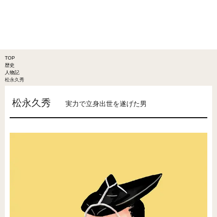
TOP
歴史
人物記
松永久秀
松永久秀
実力で立身出世を遂げた男