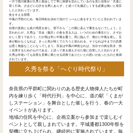
一方で徳川家康が久秀と面会して丁寧に挨拶を交わしているのを見た信長が「天道に
背く行為、さほどに心許せる男にあらず」と述べて礼儀正しくする必要は無いと発言
したと伝わっています。
灸をすえる習慣
中風の予防のため、毎日時刻を決めて頭のてっぺんに灸をすえていたと言われていま
す。
自害の直前にも灸の用意を命じ、部下から「この期に及んで養生もないでしょう」と
言われたが、久秀は「百会（脳天）の灸を見る人は、いつのための養生だと、さぞお
かしく思うであろう。だが我は常に中風を憂う。死に臨んで、俄かに中風を発し、五
体が動かなくなれば、きっと死が怖くてだろうと笑われる。そうなれば今までの武勇
は悉く無益なことになってしまう。百会は中風の神灸なれば、当分その病を防ぎ、快
く自害するためのものである」と語って灸を据えさせた後に自害したと伝わります。
久秀は年老いても自害を見事に果たせる武将でありたいとの思いがあったものと推測
されています。
久秀を祭る「へぐり時代祭り」
奈良県の平群町に関わりのある歴史人物偉人たちが町
内を練り歩く「時代行列」を中心に、道の駅「くまが
しステーション」を舞台とした催しを行う、春の一大
イベントがあります。
地域の住民を中心に、企画立案から参加まで楽しむイ
ベントとして親しまれています。平城遷都1300年祭を
契機に立ち上げられ、継続的に実施されています。毎