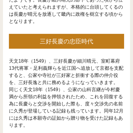
えていたと考えられますが、本格的に台頭してくるの
は長慶が晴元を放逐して畿内に政権を樹立する頃から
となります。
三好長慶の忠臣時代
天文18年（1549）、三好長慶が細川晴元、室町幕府
13代将軍・足利義輝らを近江国へ追放して京都を支配
すると、公家や寺社が三好家と折衝する際の仲介役
を、三好長逸と共に務めるようになっていきます。
同じく天文18年（1549）、公家の山科言継が今村慶
満から所領の利益を押領されたため、これを回復する
為に長慶らと交渉を開始した際も、度々交渉先の名前
に久秀が登場している記録も残っています。同年12月
には久秀は本願寺の証如から贈り物を受けた記録もあ
ります。