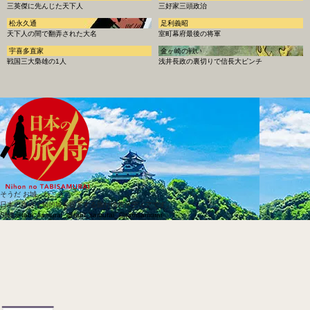
三英傑に先んじた天下人
三好家三頭政治
松永久通
足利義昭
天下人の間で翻弄された大名
室町幕府最後の将軍
宇喜多直家
金ヶ崎の戦い
戦国三大梟雄の1人
浅井長政の裏切りで信長大ピンチ
そうだ お城、行こう
日本の旅侍は知的城を提案する旅行情報メディアです。
SNS
@tabi_samurai_
@tabi_samurai_
@tabisamurai