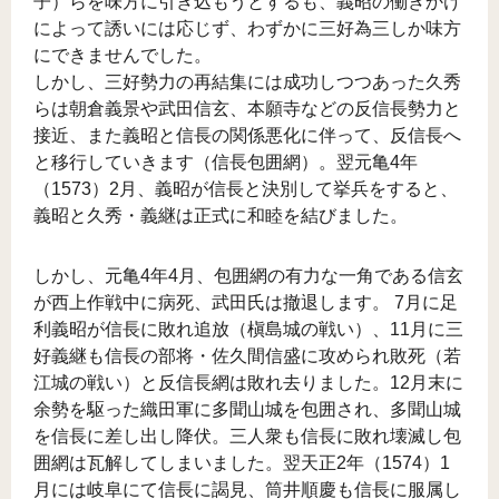
子）らを味方に引き込もうとするも、義昭の働きかけ
によって誘いには応じず、わずかに三好為三しか味方
にできませんでした。
しかし、三好勢力の再結集には成功しつつあった久秀
らは朝倉義景や武田信玄、本願寺などの反信長勢力と
接近、また義昭と信長の関係悪化に伴って、反信長へ
と移行していきます（信長包囲網）。翌元亀4年
（1573）2月、義昭が信長と決別して挙兵をすると、
義昭と久秀・義継は正式に和睦を結びました。
しかし、元亀4年4月、包囲網の有力な一角である信玄
が西上作戦中に病死、武田氏は撤退します。 7月に足
利義昭が信長に敗れ追放（槇島城の戦い）、11月に三
好義継も信長の部将・佐久間信盛に攻められ敗死（若
江城の戦い）と反信長網は敗れ去りました。12月末に
余勢を駆った織田軍に多聞山城を包囲され、多聞山城
を信長に差し出し降伏。三人衆も信長に敗れ壊滅し包
囲網は瓦解してしまいました。翌天正2年（1574）1
月には岐阜にて信長に謁見、筒井順慶も信長に服属し