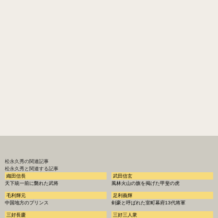
松永久秀
の関連記事
松永久秀と関連する記事
織田信長
武田信玄
天下統一前に斃れた武将
風林火山の旗を掲げた甲斐の虎
毛利輝元
足利義輝
中国地方のプリンス
剣豪と呼ばれた室町幕府13代将軍
三好長慶
三好三人衆