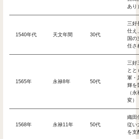
あり
三好
仕え
1540年代
天文年間
30代
国の
任さ
三好
とと
軍・
1565年
永禄8年
50代
輝を
（永
変）
織田
1568年
永禄11年
50代
従い
を支