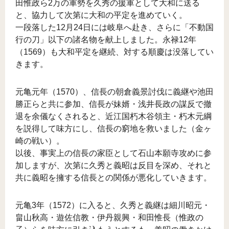
田惟政ら2万の軍勢を久秀の援軍として大和に送る
と、協力して次第に大和の平定を進めていく。
一段落した12月24日には岐阜へ赴き、さらに「不動国
行の刀」以下の諸名物を献上しました。永禄12年
（1569）も大和平定を継続、対する順慶は没落してい
きます。
元亀元年（1570）、信長の朝倉義景討伐に義継や池田
勝正らと共に参加、信長が妹婿・浅井長政の謀反で撤
退を余儀なくされると、近江国朽木谷領主・朽木元綱
を説得して味方にし、信長の窮地を救いました（金ヶ
崎の戦い）。
以後、事実上の信長の家臣として石山本願寺攻めに参
加しますが、次第に久秀と義昭は反目を深め、それと
共に義昭を擁する信長との関係が悪化していきます。
元亀3年（1572）に入ると、久秀と義継は細川昭元・
畠山秋高・遊佐信教・伊丹親興・和田惟長（惟政の