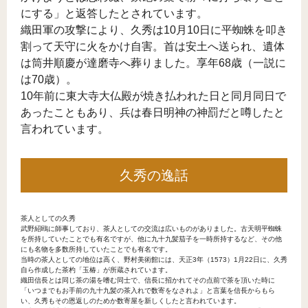
にする」と返答したとされています。
織田軍の攻撃により、久秀は10月10日に平蜘蛛を叩き
割って天守に火をかけ自害。首は安土へ送られ、遺体
は筒井順慶が達磨寺へ葬りました。享年68歳（一説に
は70歳）。
10年前に東大寺大仏殿が焼き払われた日と同月同日で
あったこともあり、兵は春日明神の神罰だと噂したと
言われています。
久秀の逸話
茶人としての久秀
武野紹鴎に師事しており、茶人としての交流は広いものがありました。古天明平蜘蛛
を所持していたことでも有名ですが、他に九十九髪茄子を一時所持するなど、その他
にも名物を多数所持していたことでも有名です。
当時の茶人としての地位は高く、野村美術館には、天正3年（1573）1月22日に、久秀
自ら作成した茶杓「玉椿」が所蔵されています。
織田信長とは同じ茶の湯を嗜む同士で、信長に招かれてその点前で茶を頂いた時に
「いつまでもお手前の九十九髪の茶入れで数寄をなされよ」と言葉を信長からもら
い、久秀もその恩返しのためか数寄屋を新しくしたと言われています。