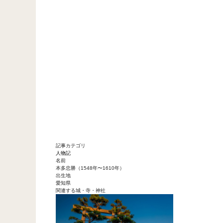
記事カテゴリ
人物記
名前
本多忠勝（1548年〜1610年）
出生地
愛知県
関連する城・寺・神社