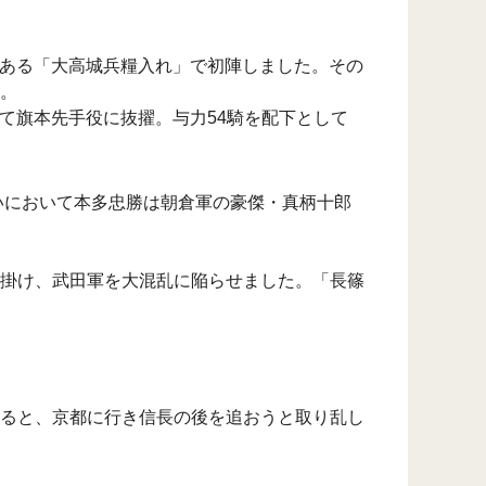
である「大高城兵糧入れ」で初陣しました。その
。
して旗本先手役に抜擢。与力54騎を配下として
いにおいて本多忠勝は朝倉軍の豪傑・真柄十郎
掛け、武田軍を大混乱に陥らせました。「長篠
ると、京都に行き信長の後を追おうと取り乱し