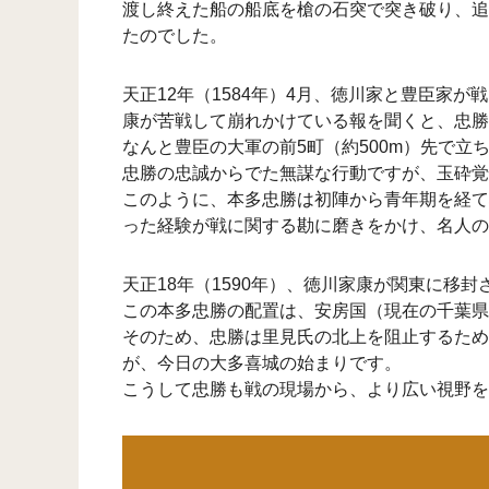
渡し終えた船の船底を槍の石突で突き破り、追
たのでした。
天正12年（1584年）4月、徳川家と豊臣家
康が苦戦して崩れかけている報を聞くと、忠勝
なんと豊臣の大軍の前5町（約500m）先で
忠勝の忠誠からでた無謀な行動ですが、玉砕覚
このように、本多忠勝は初陣から青年期を経て
った経験が戦に関する勘に磨きをかけ、名人の
天正18年（1590年）、徳川家康が関東に移
この本多忠勝の配置は、安房国（現在の千葉県
そのため、忠勝は里見氏の北上を阻止するため
が、今日の大多喜城の始まりです。
こうして忠勝も戦の現場から、より広い視野を