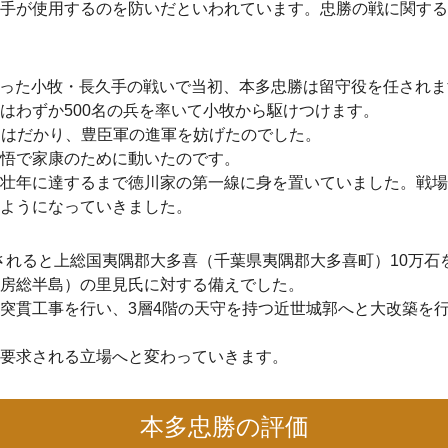
手が使用するのを防いだといわれています。忠勝の戦に関する
が戦った小牧・長久手の戦いで当初、本多忠勝は留守役を任され
はわずか500名の兵を率いて小牧から駆けつけます。
立ちはだかり、豊臣軍の進軍を妨げたのでした。
悟で家康のために動いたのです。
壮年に達するまで徳川家の第一線に身を置いていました。戦場
ようになっていきました。
封されると上総国夷隅郡大多喜（千葉県夷隅郡大多喜町）10万石
房総半島）の里見氏に対する備えでした。
突貫工事を行い、3層4階の天守を持つ近世城郭へと大改築を
要求される立場へと変わっていきます。
本多忠勝の評価