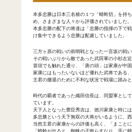
本多忠勝は日本三名槍の１つ「蜻蛉切」を持ち
め、さまざまな人々から評価されていました。
本多忠勝の配下の将達は「忠勝の指揮の下で戦
け集中できるよう忠勝は配慮していました。
三方ヶ原の戦いの前哨戦となった一言坂の戦い
その戦いぶりから敵であった武田軍の小杉左近
冒頭でも触れた通り、「唐の頭」は家康が中国
家康にはもったいないほど優れた武将である、
主君の撤退のために不利な状況で戦場に踏みと
時代の覇者であった織田信長は、同盟軍として
ています。
天下人となった豊臣秀吉は、徳川家康と時には
多忠勝という天下無双の大将がいるように、西
当然主君の家康からの評価も高く、「まことに
「蜻蛉が出ると、蜘蛛の子散らすなり。手に蜻