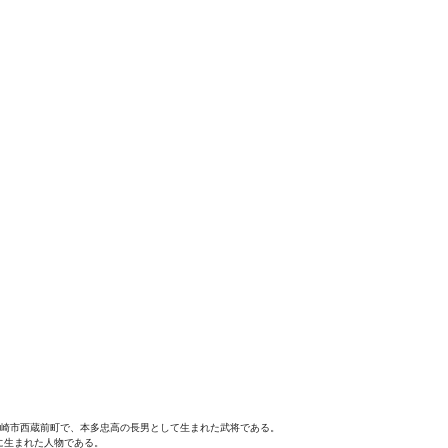
県岡崎市西蔵前町で、本多忠高の長男として生まれた武将である。
に生まれた人物である。