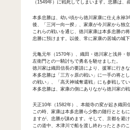
（1549年）に戦死してしまいます。忠勝は
本多忠勝は、幼い頃から徳川家康に仕え永禄3
後、「三河一向一揆」、家康が今川家から独立
これらの戦いを通じ、徳川家康は本多忠勝の将と
忠勝に預けます。以後、常に家康の居城の城下
元亀元年（1570年）、織田・徳川家と浅井
左衛門との一騎討ちで勇名を馳せました。
徳川家は織田信長の要請により、援軍に行きな
本多忠勝は「三方ヶ原の戦い」に一手の将とし
の戦い」、「高天神城奪還戦」にも参戦してい
本多忠勝は、家康の側にありながら徳川家の戦
天正10年（1582年）、本能寺の変が起き織田
この時、家康は本多忠勝ら少数の随行とともに
ますが、忠勝が諌めます。そして、京都を避け
この道中、木津川で船を渡し終わったときのこ