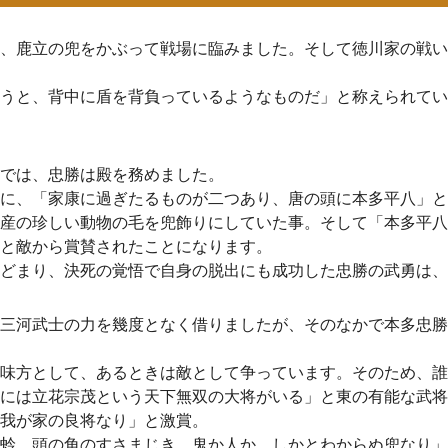
、鹿立の兜をかぶって戦場に臨みました。そして徳川家の戦い
うと、背中に盾を背負っているようなものだ」と称えられてい
では、忠勝は殿を務めました。
に、「家康に過ぎたるものが二つあり、唐の頭に本多平八」と
産の珍しい動物の毛を兜飾りにしていた事。そして「本多平八
と敵から賞賛されたことになります。
どまり、決死の覚悟で自身の脱出にも成功した忠勝の武勇は、
三河武士の力を幾度となく借りましたが、そのなかで本多忠勝
味方として、あるときは敵として争っています。そのため、誰
には立花宗茂という天下無双の大将がいる」と東の有能な武将
我が家の良将なり」と激賞。
蛉、頭の角のすさまじき。鬼か人か、しかとわからぬ兜なり」