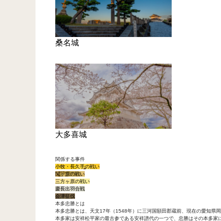
桑名城
大多喜城
関係する事件
小牧・長久手の戦い
関ヶ原の戦い
三方ヶ原の戦い
慶長出羽合戦
会津征伐
本多忠勝とは
本多忠勝とは、天文17年（1548年）に三河国額田郡蔵前、現在の愛知
本多家は安祥松平家の最古参である安祥譜代の一つで、忠勝はその本多家