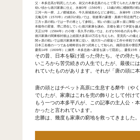
父・本多忠高が戦死したため、叔父の本多忠真のもとで育てられた人物で
幼い頃から徳川家康に仕え、永禄3年（1560年）、13歳の時に桶狭間の
三河一向一揆、上ノ郷城攻め、牛久保城攻めなどに参戦し、永禄9年（156
元亀元年（1570年）の姉川の戦いでは、朝倉軍の豪傑・真柄十郎左衛門
三方ヶ原の戦いでは一手の将として参戦し、戦いの後には犀ヶ崖に陣取っ
本能寺の変後、堺に滞在していた徳川家康を諫め、京都を避けて伊賀を越
天正12年（1584年）の小牧・長久手の戦いでは、わずか500名の兵を
徳川家康の関東移封後は上総国大多喜10万石を与えられ、里見氏への備え
関ヶ原の戦いでは徳川家康本軍に従い、徳川方への寝返り工作や本戦での奮
日本三名槍の一つである蜻蛉切を持つ武将として知られ、織田信長や豊臣
慶長14年（1609年）に嫡男・本多忠政へ家督を譲って隠居し、慶長15年
その昔、日本を駆け巡った侍たち。その侍たち
いころから苦労続きの人生でしたが、最後には
れていたものがあります。それが「唐の頭に本
唐の頭とはチベット高原に生息する犛牛（やく
でしたが、家康はこれを兜の飾りとして付けて
もう一つの本多平八が、この記事の主人公・本
かったと言われています。
忠勝は、幾度も家康の窮地を救ってきました。