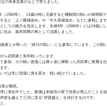
、叔父の本多忠真のもとで育ちました。
年（1560年）、13歳の時に元服すると桶狭間の戦いの前哨戦
すると「上ノ郷城攻め」や「牛久保城攻め」などに参戦します
しての能力を見出します。永禄9年（1566年）には19歳に
に住み、旗本部隊の将として活躍しました。
・朝倉家とが戦った「姉川の戦い」にも参加しています。この戦
がら武田家と長年戦っています。
て参加、その戦い直後には犀ヶ崖に陣取った武田軍に夜襲を仕
ます。
いでは常に現場に身を置き、戦い続けていました。
信長が横死。
堺に滞在中でした。家康は本能寺の変で信長が死んだことを知
伊賀を越えて三河に戻る｢伊賀越え」を決行するのです。
と。