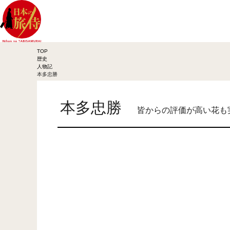
TOP
歴史
人物記
本多忠勝
本多忠勝
皆からの評価が高い花も