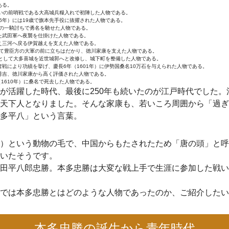
ある。
戦いの前哨戦である大高城兵糧入れで初陣した人物である。
6年）には19歳で旗本先手役に抜擢された人物である。
との一騎討ちで勇名を馳せた人物である。
た武田軍へ夜襲を仕掛けた人物である。
え三河へ戻る伊賀越えを支えた人物である。
率いて豊臣方の大軍の前に立ちはだかり、徳川家康を支えた人物である。
として大多喜城を近世城郭へと改修し、城下町を整備した人物である。
戦により功績を挙げ、慶長6年（1601年）に伊勢国桑名10万石を与えられた人物である。
秀吉、徳川家康から高く評価された人物である。
（1610年）に桑名で死去した人物である。
が活躍した時代、最後に250年も続いたのが江戸時代でした
天下人となりました。そんな家康も、若いころ周囲から「過ぎ
多平八」という言葉。
）という動物の毛で、中国からもたされたため「唐の頭」と呼
いたそうです。
田平八郎忠勝。本多忠勝は大変な戦上手で生涯に参加した戦いは
では本多忠勝とはどのような人物であったのか、ご紹介したい
本多忠勝の誕生から青年時代