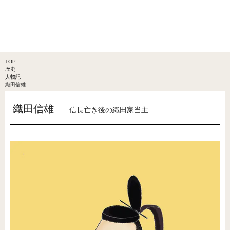
TOP
歴史
人物記
織田信雄
織田信雄
信長亡き後の織田家当主