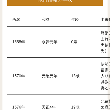
西暦
和暦
年齢
出来
尾張
まれ
1558年
永禄元年
0歳
田信
男）
伊勢
畠家
1570年
元亀元年
13歳
入り
具教
妻と
北畠
1576年
天正4年
19歳
め織