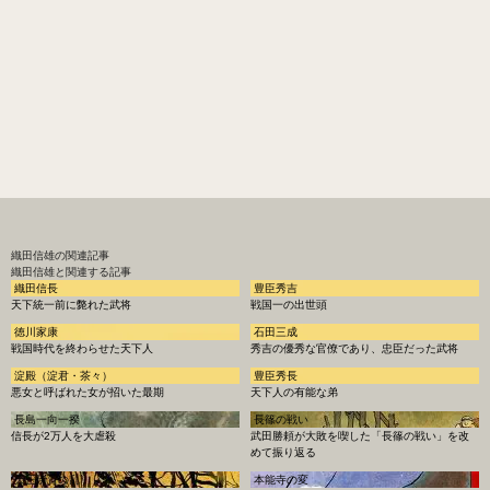
織田信雄
の関連記事
織田信雄と関連する記事
織田信長
豊臣秀吉
天下統一前に斃れた武将
戦国一の出世頭
徳川家康
石田三成
戦国時代を終わらせた天下人
秀吉の優秀な官僚であり、忠臣だった武将
淀殿（淀君・茶々）
豊臣秀長
悪女と呼ばれた女が招いた最期
天下人の有能な弟
長島一向一揆
長篠の戦い
信長が2万人を大虐殺
武田勝頼が大敗を喫した「長篠の戦い」を改
めて振り返る
天正伊賀の乱
本能寺の変