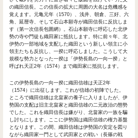
の織田信長。この信長の拡大に周囲の大名は危機感を
覚えます。元亀元年（1570）、浅井、朝倉、三好、六
角、延暦寺、そして石山本願寺が織田信長に反抗しま
す（第一次信長包囲網）。石山本願寺に呼応した北伊
勢の寺や門徒も織田家に抵抗します。特に前々年、北
伊勢の一部地域を支配した織田という新しい領主に小
領主たちも反抗し、一揆に呼応しました。こうして大
規模な勢力となった一揆は「伊勢長島の一向一揆」と
呼ばれ天正2年（1574）まで織田家に抵抗します。
この伊勢長島の一向一揆に織田信雄は天正2年
（1574）に出征します。これが信雄の初陣でした。
ところで織田信雄は北畠家の養子に入りましたが、伊
勢国の支配は旧主北畠家と織田信雄の二元政治の態勢
でした。これを織田信長は嫌がり、北畠家の一族を騙
し討ちにします。ここに伊勢国は織田信雄の権力基盤
となります。この間、織田信雄は伊勢国の安定を図り
ながら織田家一門として武田家との戦い（長篠の戦