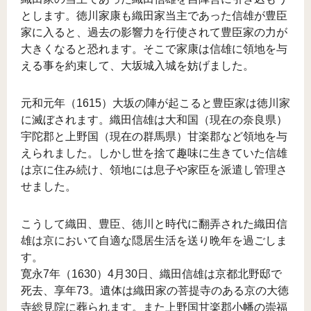
とします。徳川家康も織田家当主であった信雄が豊臣
家に入ると、過去の影響力を行使されて豊臣家の力が
大きくなると恐れます。そこで家康は信雄に領地を与
える事を約束して、大坂城入城を妨げました。
元和元年（1615）大坂の陣が起こると豊臣家は徳川家
に滅ぼされます。織田信雄は大和国（現在の奈良県）
宇陀郡と上野国（現在の群馬県）甘楽郡など領地を与
えられました。しかし世を捨て趣味に生きていた信雄
は京に住み続け、領地には息子や家臣を派遣し管理さ
せました。
こうして織田、豊臣、徳川と時代に翻弄された織田信
雄は京において自適な隠居生活を送り晩年を過ごしま
す。
寛永7年（1630）4月30日、織田信雄は京都北野邸で
死去、享年73。遺体は織田家の菩提寺のある京の大徳
寺総見院に葬られます。また上野国甘楽郡小幡の崇福