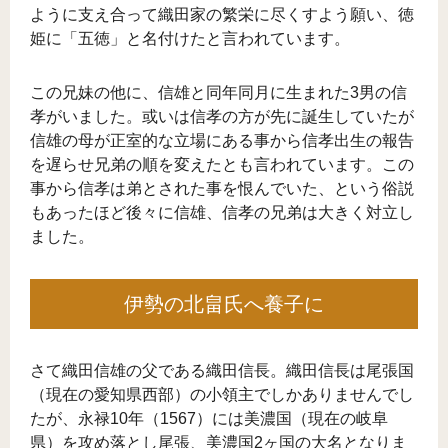
ように支え合って織田家の繁栄に尽くすよう願い、徳
姫に「五徳」と名付けたと言われています。
この兄妹の他に、信雄と同年同月に生まれた3男の信
孝がいました。或いは信孝の方が先に誕生していたが
信雄の母が正室的な立場にある事から信孝出生の報告
を遅らせ兄弟の順を変えたとも言われています。この
事から信孝は弟とされた事を恨んでいた、という俗説
もあったほど後々に信雄、信孝の兄弟は大きく対立し
ました。
伊勢の北畠氏へ養子に
さて織田信雄の父である織田信長。織田信長は尾張国
（現在の愛知県西部）の小領主でしかありませんでし
たが、永禄10年（1567）には美濃国（現在の岐阜
県）を攻め落とし尾張、美濃国2ヶ国の大名となりま