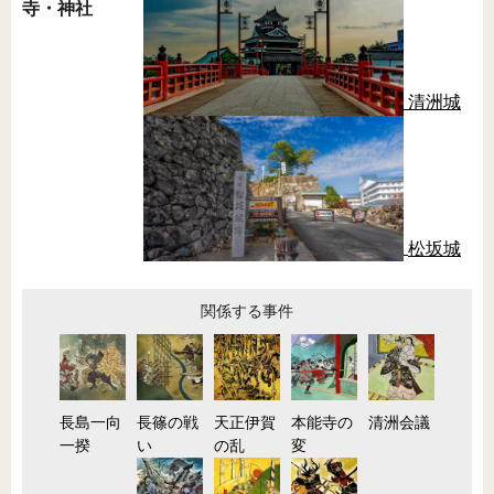
寺・神社
清洲城
松坂城
関係する事件
長島一向
長篠の戦
天正伊賀
本能寺の
清洲会議
一揆
い
の乱
変