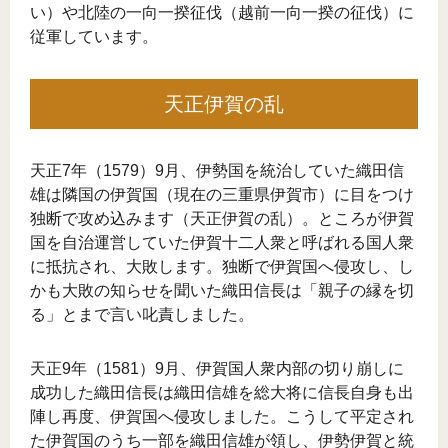
い）や北陸の一向一揆征伐（越前一向一揆の征伐）に
従軍しています。
天正伊賀の乱
天正7年（1579）9月、伊勢国を統治していた織田信
雄は隣国の伊賀国（現在の三重県伊賀市）に目をつけ
独断で攻め込みます（天正伊賀の乱）。ところが伊賀
国を自治運営していた伊賀十二人衆と呼ばれる国人衆
に抵抗され、大敗します。独断で伊賀国へ侵攻し、し
かも大敗の知らせを聞いた織田信長は「親子の縁を切
る」とまで言い叱責しました。
天正9年（1581）9月、伊賀国人衆内部の切り崩しに
成功した織田信長は織田信雄を総大将に信長自身も出
陣し再度、伊賀国へ侵攻しました。こうして平定され
た伊賀国のうち一部を織田信雄が領し、伊勢伊賀と統