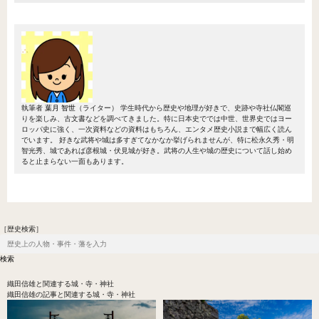
執筆者
葉月 智世
（ライター）
学生時代から歴史や地理が好きで、史跡や寺社仏閣巡
りを楽しみ、古文書などを調べてきました。特に日本史ででは中世、世界史ではヨー
ロッパ史に強く、一次資料などの資料はもちろん、エンタメ歴史小説まで幅広く読ん
でいます。 好きな武将や城は多すぎてなかなか挙げられませんが、特に松永久秀・明
智光秀、城であれば彦根城・伏見城が好き。武将の人生や城の歴史について話し始め
ると止まらない一面もあります。
［歴史検索］
織田信雄
と関連する城・寺・神社
織田信雄の記事と関連する城・寺・神社