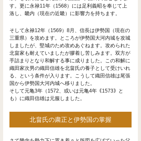
す。更に永禄11年（1568）には足利義昭を奉じて上
洛し、畿内（現在の近畿）に影響力を持ちます。
そして永禄12年（1569）8月、信長は伊勢国（現在の
三重県）を攻めます。ところが伊勢国大河内城を攻城
しましたが、堅城のため攻めあぐねます。攻められた
北畠家も耐えていましたが膠着し苦しみます。双方が
手詰まりとなり和解する事に成りました。この和解に
織田家次男の織田信雄を北畠氏の養子として受けいれ
る、という条件が入ります。こうして織田信雄は尾張
国から伊勢国大河内城へ移りました。
そして元亀3年（1572、或いは元亀4年｟1573｠と
も）に織田信雄は元服しました。
北畠氏の粛正と伊勢国の掌握
さて畿内を勢力下に置き着々と版図を広げていった父