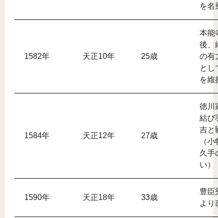
を名
本能
後、
1582年
天正10年
25歳
の有
とし
を維
徳川
結び
吉と
1584年
天正12年
27歳
（小
久手
い）
豊臣
1590年
天正18年
33歳
より