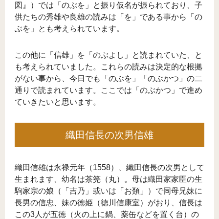
図』）では「のぶを」と振り仮名が振られており、子
供たちの秀雄や良雄の読みは「を」である事から「の
ぶを」とも考えられています。
この他に「信雄」を「のぶよし」と読まれていた、と
も考えられていました。これらの読みは決定的な根拠
がない事から、今日でも「のぶを」「のぶかつ」の二
通りで読まれています。ここでは「のぶかつ」で進め
ていきたいと思います。
織田信長の次男信雄
織田信雄は永禄元年（1558）、織田信長の次男として
生まれます、幼名は茶筅（丸）。母は織田家家臣の生
駒家宗の娘（「吉乃」或いは「お類」）で同母兄妹に
長男の信忠、妹の徳姫（徳川信康室）がおり、信長は
この3人が五徳（火の上に鍋、薬缶などを置く台）の