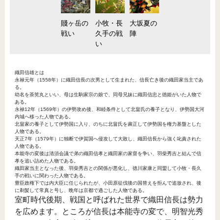
賤ヶ岳の
小牧・長
大坂夏の
戦い
久手の戦
陣
い
織田信雄とは
永禄元年（1558年）に織田信長の次男として生まれた、信長亡き後の織田家当主であ
る。
幼名を茶筅丸といい、母は生駒家宗の娘で、同母兄妹に織田信忠と徳姫がいた人物で
ある。
永禄12年（1569年）の伊勢攻め後、和睦条件として北畠氏の養子となり、伊勢国大河
内城へ移った人物である。
北畠家の養子として伊勢国に入り、のちに北畠氏を粛正して伊勢国を権力基盤とした
人物である。
天正7年（1579年）に独断で伊賀国へ侵攻して大敗し、織田信長から強く叱責された
人物である。
本能寺の変後は清須会議で弟の織田信孝と織田家の家督を争い、羽柴秀吉と結んで信
孝を追い詰めた人物である。
織田家当主となった後、羽柴秀吉との関係が悪化し、徳川家康と同盟して小牧・長久
手の戦いに関わった人物である。
豊臣政権下では内大臣に任じられたが、小田原征伐後の国替えを拒んで追放され、後
に剃髪して常真と号し、晩年は京都で過ごした人物である。
室町時代後期、戦国と呼ばれた世界で織田信長は勢力
を広めます。ところが信長は本能寺の変で、明智光秀