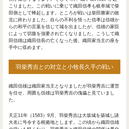
こりました。この戦いに乗じて織田信孝も岐阜城で柴
田側として蜂起します。ところが戦いは柴田勝家の敗
北に終わりました。自らの不利を悟った信孝は信雄か
らの和平の言葉を信じて城を出ましたが、信雄の家臣
によって切腹を強要され亡くなりました。こうして織
田信雄は織田信長の亡くなった後、織田家当主の座を
手中に収めます。
羽柴秀吉との対立と小牧長久手の戦い
織田信雄は織田家当主となりましたが羽柴秀吉に運営
を任せ、周囲も信雄は羽柴秀吉の傀儡と見ていまし
た。
天正11年（1583）9月、羽柴秀吉は大坂城を築城し諸
大名に号令する根拠地とします。この頃から織田信雄