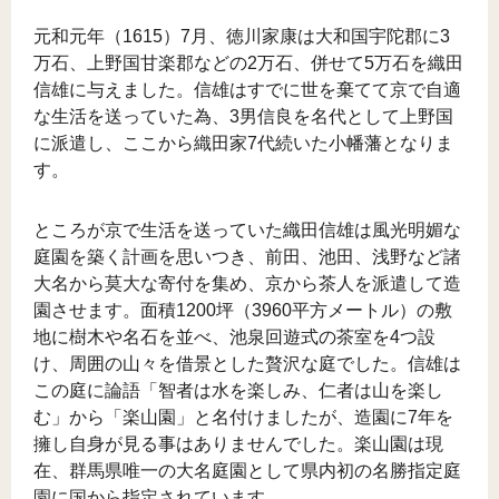
元和元年（1615）7月、徳川家康は大和国宇陀郡に3
万石、上野国甘楽郡などの2万石、併せて5万石を織田
信雄に与えました。信雄はすでに世を棄てて京で自適
な生活を送っていた為、3男信良を名代として上野国
に派遣し、ここから織田家7代続いた小幡藩となりま
す。
ところが京で生活を送っていた織田信雄は風光明媚な
庭園を築く計画を思いつき、前田、池田、浅野など諸
大名から莫大な寄付を集め、京から茶人を派遣して造
園させます。面積1200坪（3960平方メートル）の敷
地に樹木や名石を並べ、池泉回遊式の茶室を4つ設
け、周囲の山々を借景とした贅沢な庭でした。信雄は
この庭に論語「智者は水を楽しみ、仁者は山を楽し
む」から「楽山園」と名付けましたが、造園に7年を
擁し自身が見る事はありませんでした。楽山園は現
在、群馬県唯一の大名庭園として県内初の名勝指定庭
園に国から指定されています。