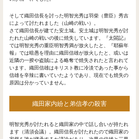
そして織田信長を討った明智光秀は羽柴（豊臣）秀吉
によって討たれました（山崎の戦い）。
さて織田信長が建てた安土城。安土城は明智光秀が討
たれた山崎の戦いの後に焼失しています。『太閤記』
では明智光秀の重臣明智秀満が放火したと、『耶蘇年
報』では暗愚を理由に織田信雄が放火したと、或いは
近隣の一揆や盗賊による略奪で焼失されたと言われて
います。織田信雄はキリスト教に冷淡であった事から
信雄を辛辣に書いていたようであり、現在でも焼失の
原因は分かっていません。
織田家内紛と弟信孝の殺害
明智光秀が討たれると織田家の中で話し合いが持たれ
ます（清須会議）。織田信長が討たれたので織田家の