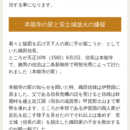
治する事になります。
本能寺の変と安土城放火の嫌疑
着々と版図を広げ天下人の座に手が届こうか、として
いた織田信長。
ところが天正10年（1582）6月2日、信長は本能寺
で、嫡男の信忠は二条新御所で明智光秀によって討た
れました（本能寺の変）。
本能寺の変の知らせを聞いた時、織田信雄は伊勢国に
居ました。父である信長危機の話を受けると信雄は鈴
鹿峠を越え近江国（現在の滋賀県）甲賀郡土山まで軍
勢を連れます。ところが本領である伊賀国の国人衆が
反乱を起こす様子を見せたのでそれ以上は進めず、安
土城（信長の居）を脱出した織田家の子女を救出する
のが精一杯でした。