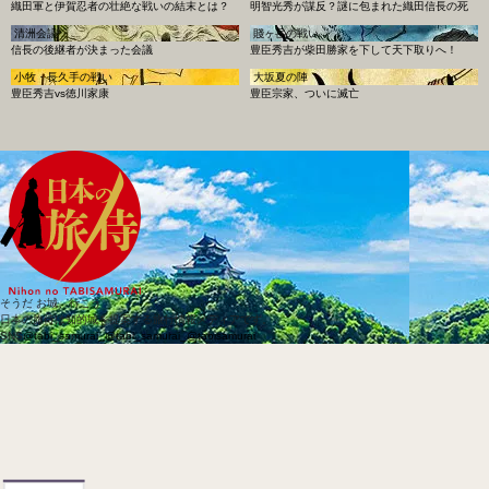
織田軍と伊賀忍者の壮絶な戦いの結末とは？
明智光秀が謀反？謎に包まれた織田信長の死
清洲会議
賤ヶ岳の戦い
信長の後継者が決まった会議
豊臣秀吉が柴田勝家を下して天下取りへ！
小牧・長久手の戦い
大坂夏の陣
豊臣秀吉vs徳川家康
豊臣宗家、ついに滅亡
そうだ お城、行こう
日本の旅侍は知的城を提案する旅行情報メディアです。
SNS
@tabi_samurai_
@tabi_samurai_
@tabisamurai