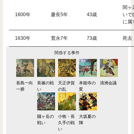
関ヶ
1600年
慶長5年
43歳
いで
に属
1630年
寛永7年
73歳
死去
関係する事件
長島一向
長篠の戦
天正伊賀
本能寺の
清洲会議
一揆
い
の乱
変
賤ヶ岳の
小牧・長
大坂夏の
戦い
久手の戦
陣
い