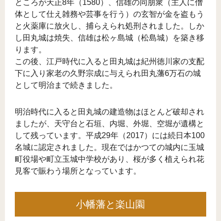
ところが天正8年（1580）、信雄の同朋衆（主人に僧
体として仕え雑務や芸事を行う）の玄智が金を盗もう
と火薬庫に放火し、捕らえられ処刑されました。しか
し田丸城は焼失、信雄は松ヶ島城（松島城）を築き移
ります。
この後、江戸時代に入ると田丸城は紀州徳川家の支配
下に入り家老の久野宗成に与えられ田丸藩6万石の城
として明治まで続きました。
明治時代に入ると田丸城の建造物はほとんど破却され
ましたが、天守台と石垣、内堀、外堀、空堀が遺構と
して残っています。平成29年（2017）には続日本100
名城に認定されました。現在ではかつての城内に玉城
町役場や町立玉城中学校があり、桜が多く植えられ花
見客で賑わう場所となっています。
小幡藩と楽山園