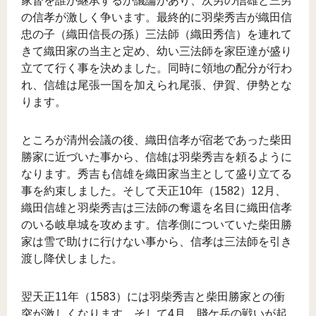
家督を誰が継承するか議論があり、次男の信雄と三男
の信孝が激しく争います。最終的に羽柴秀吉が織田信
忠の子（織田信長の孫）三法師（織田秀信）を連れて
きて織田家の当主と定め、幼い三法師を家臣達が盛り
立てて行く事を決めました。同時に領地の配分が行わ
れ、信雄は尾張一国を加えられ尾張、伊賀、伊勢とな
ります。
ところが清州会議の後、織田信孝が宿老であった柴田
勝家に近づいた事から、信雄は羽柴秀吉を頼るように
なります。秀吉も信雄を織田家当主として盛り立てる
事を約束しました。そして天正10年（1582）12月、
織田信雄と羽柴秀吉は三法師の奪還を名目に織田信孝
のいる岐阜城を攻めます。信孝側についていた柴田勝
家は雪で助けに行けない事から、信孝は三法師を引き
渡し降伏しました。
翌天正11年（1583）には羽柴秀吉と柴田勝家との衝
突が激しくなります。そして4月、賤ケ岳の戦いが起