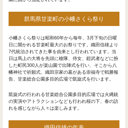
群馬県甘楽町の小幡さくら祭り
小幡さくら祭りは昭和60年から毎年、3月下旬の日曜
日に開かれる甘楽町最大のお祭りです。織田信雄より
7代統治されてきた事を由来とし行われています。当
日は馬上の大将を先頭に槍隊、侍女、鎧武者などに扮
した町民300人が楽山園で出陣式を行い、そこから八
幡神社で祈願式、織田宗家の墓がある崇福寺で戦勝報
告、甘楽総合公園多目的広場で凱旋式を行います。
凱旋式の行われる甘楽総合公園多目的広場では火縄銃
の実演やアトラクションなども行われ桜の下、春の訪
れを感じながら人々は楽しみます。
織田信雄の年表