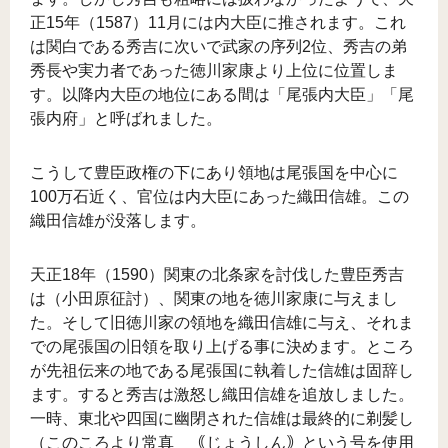
正15年（1587）11月には内大臣に推されます。これ
は関白である秀吉に次いで武家の序列2位、秀吉の弟
秀長や実力者であった徳川家康より上位に位置しま
す。以降内大臣の地位にある間は「尾張内大臣」「尾
張内府」と呼ばれました。
こうして豊臣政権の下にあり領地は尾張国を中心に
100万石近く、官位は内大臣にあった織田信雄。この
織田信雄が没落します。
天正18年（1590）関東の北条家を討伐した豊臣秀吉
は（小田原征討）、関東の地を徳川家康に与えまし
た。そして旧徳川家の領地を織田信雄に与え、それま
での尾張国の旧領を取り上げる事に決めます。ところ
が先祖伝来の地である尾張国に執着した信雄は固辞し
ます。すると秀吉は激怒し織田信雄を追放しました。
一時、東北や四国に幽閉された信雄は最終的に剃髪し
（このころより常真 ｟じょうしん｠という号を使用