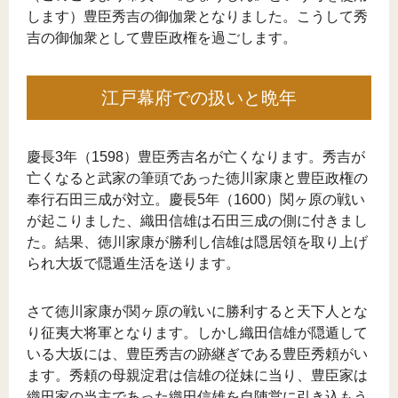
します）豊臣秀吉の御伽衆となりました。こうして秀
吉の御伽衆として豊臣政権を過ごします。
江戸幕府での扱いと晩年
慶長3年（1598）豊臣秀吉名が亡くなります。秀吉が
亡くなると武家の筆頭であった徳川家康と豊臣政権の
奉行石田三成が対立。慶長5年（1600）関ヶ原の戦い
が起こりました、織田信雄は石田三成の側に付きまし
た。結果、徳川家康が勝利し信雄は隠居領を取り上げ
られ大坂で隠遁生活を送ります。
さて徳川家康が関ヶ原の戦いに勝利すると天下人とな
り征夷大将軍となります。しかし織田信雄が隠遁して
いる大坂には、豊臣秀吉の跡継ぎである豊臣秀頼がい
ます。秀頼の母親淀君は信雄の従妹に当り、豊臣家は
織田家の当主であった織田信雄を自陣営に引き込もう