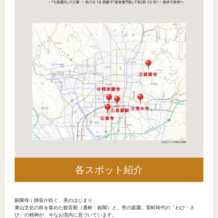
各スポット紹介
銀閣寺｜静寂が紡ぐ、美のはじまり
東山文化の粋を集めた観音殿（通称：銀閣）と、苔の庭園。室町時代の「わび・さ
び」の精神が、今なお境内に息づいています。