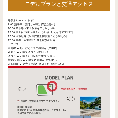
モデルプランと交通アクセス
モデルルート（1日旅）
9:00 銀閣寺（開門と同時に静寂の美へ）
10:30 清水寺（東山散策を楽しみながら）
12:00 権太呂 本店（昼食）（名物にしんそばで京の味）
13:30 西本願寺（阿弥陀堂と御影堂で心を整える）
15:00 東寺（五重塔の壮麗と密教の世界）
アクセス
京都駅 → 地下鉄とバスで銀閣寺（約40分）
銀閣寺 → バスで清水寺（約30分）
清水寺 → バスまたは徒歩で権太呂 本店
権太呂 本店 → バスで西本願寺（約20分）
西本願寺 → 東寺（徒歩約15分または市バス5分）