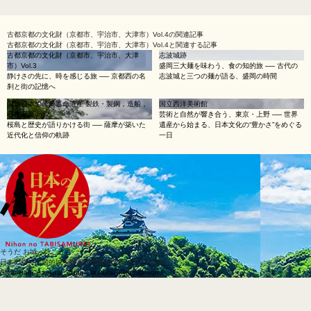
古都京都の文化財（京都市、宇治市、大津市）Vol.4
の関連記事
古都京都の文化財（京都市、宇治市、大津市）Vol.4と関連する記事
古都京都の文化財（京都市、宇治市、大津
志波城跡
市）Vol.3
盛岡三大麺を味わう、食の知的旅 ── 古代の
静けさの先に、時を感じる旅 ── 京都西の名
志波城と三つの麺が語る、盛岡の時間
刹と街の記憶へ
明治日本の産業革命遺産 製鉄・製鋼，造船，
国立西洋美術館
石炭産業vol.2
芸術と自然が響き合う、東京・上野 ── 世界
桜島と歴史が語りかける街 ── 薩摩が築いた
遺産から始まる、日本文化の“豊かさ”をめぐる
近代化と信仰の軌跡
一日
そうだ お城、行こう
日本の旅侍は知的城を提案する旅行情報メディアです。
SNS
@tabi_samurai_
@tabi_samurai_
@tabisamurai