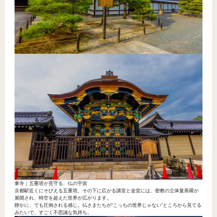
東寺｜五重塔が見守る、仏の宇宙
京都駅近くにそびえる五重塔。その下に広がる講堂と金堂には、密教の立体曼荼羅が
展開され、時空を超えた世界が広がります。
静かに、でも圧倒される感じ。仏さまたちが“こっちの世界じゃない”ところから見てる
みたいで、すごく不思議な気持ち。