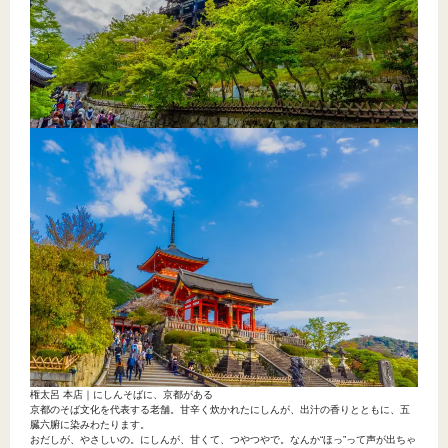
権太呂 本店｜にしんそばに、京都がある
京都のそば文化を代表する老舗。甘辛く炊かれたにしんが、出汁の香りとともに、五
臓六腑に染みわたります。
おだしが、やさしいの。にしんが、甘くて、つやつやで。なんか“ほっ”って声が出ちゃ