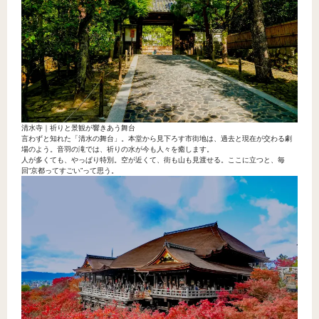
清水寺｜祈りと景観が響きあう舞台
言わずと知れた「清水の舞台」。本堂から見下ろす市街地は、過去と現在が交わる劇
場のよう。音羽の滝では、祈りの水が今も人々を癒します。
人が多くても、やっぱり特別。空が近くて、街も山も見渡せる。ここに立つと、毎
回“京都ってすごい”って思う。