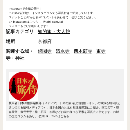
Instagramで全編公開中！
この旅の記録は、インスタグラムでも写真付きで紹介しています。
スポットごとの“かとあや”コメントもあわせて、ぜひご覧ください。
👉 Instagramはこちら →
@tabi_samurai_
フォローもぜひお願いします！
記事カテゴリ
知的旅・大人旅
場所
京都府
関連する城・
銀閣寺
清水寺
西本願寺
東寺
寺・神社
執筆者
日本の旅侍編集部
（メディア）
日本の旅侍は知的旅〜オトナの城旅を城写真と
共に伝える情報メディアです。日本全国のお城を都道府県別にご紹介。国宝天守・現
存天守・復元天守・櫓・石垣・お堀などお城の様々な要素を写真共に伝えます。お城
の歴史コラムもあり。
公式HP・SNSはこちら