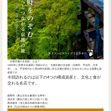
「古都京都の文化財」とは？
1994年に世界文化遺産に登録された「古都京都の文化財（京都市、宇治市、大津
市）」は、平安時代から明治時代初期に至る京都の歴史と文化を今に伝える貴重な資
産群です。
今回訪れるのは以下の4つの構成資産と、文化と食が
交わる名店です。
銀閣寺（東山文化を象徴する禅寺）
清水寺（舞台の美と祈りが息づく地）
西本願寺（浄土真宗本願寺派の本山）
東寺（弘法大師ゆかりの密教寺院）