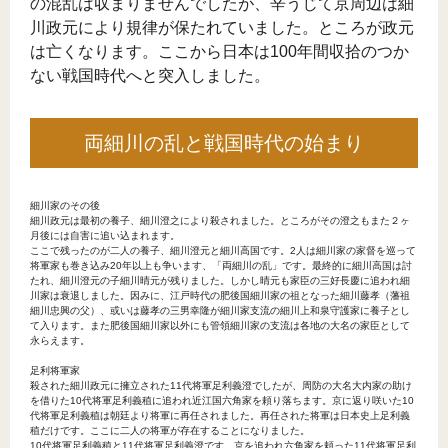
の混乱は収まりませんでしたが、辛うじて京周辺は細
川政元により規律が保たれていました。ところが政元
は亡くなります。ここから日本は100年間収拾のつか
ない戦国時代へと突入しました。
両細川の乱と戦国時代の始まり
細川家のその後
細川政元は最初の養子、細川澄之により殺されました。ところがその澄之もまた２ヶ
月後には自害に追い込まれます。
ここで残ったのが二人の養子、細川澄元と細川高国です。2人は細川家の家督を巡って
将軍家も巻き込み20年以上も争います、「両細川の乱」です。最終的に細川高国は討
たれ、細川澄元の子細川晴元が残りました。しかし晴元も家臣の三好長慶に追われ細
川家は衰退しました。因みに、江戸時代の肥後国細川家の祖となった細川藤孝（藩祖
細川忠興の父）、或いは藤孝の三男幸隆が細川家支流の細川上和泉守護家に養子とし
て入ります。また肥後国細川家以外にも管領細川家の支流は各地の大名の家臣として
永らえます。
足利将軍家
殺された細川政元に擁立された11代将軍足利義澄でしたが、周防の大名大内家の助け
を借りた10代将軍足利義稙に追われ近江国六角家を頼り落ちます。京に返り咲いた10
代将軍足利義稙は朝廷より将軍に再任されました。再任された将軍は日本史上足利義
稙だけです。ここに二人の将軍が存在することになりました。
10代将軍足利義稙と11代将軍足利義澄です。京を追われ六角家を頼った11代将軍足利