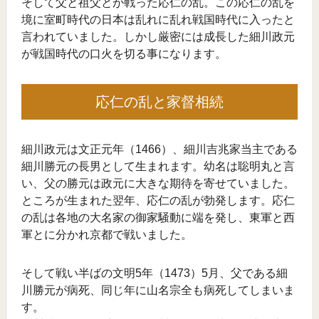
そして父と祖父とが戦った応仁の乱。この応仁の乱を
境に室町時代の日本は乱れに乱れ戦国時代に入ったと
言われていました。しかし厳密には成長した細川政元
が戦国時代の口火を切る事になります。
応仁の乱と家督相続
細川政元は文正元年（1466）、細川吉兆家当主である
細川勝元の長男として生まれます。幼名は聡明丸と言
い、父の勝元は政元に大きな期待を寄せていました。
ところが生まれた翌年、応仁の乱が勃発します。応仁
の乱は各地の大名家の御家騒動に端を発し、東軍と西
軍とに分かれ京都で戦いました。
そして戦い半ばの文明5年（1473）5月、父である細
川勝元が病死、同じ年に山名宗全も病死してしまいま
す。