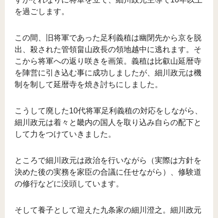
を過ごします。
この間、旧将軍であった足利義稙は幽閉先から京を脱
出、殺された管領畠山政長の領地越中に逃れます。そ
こから将軍への返り咲きを画策。義稙は比叡山延暦寺
を陣営に引き込む事に成功しましたが、細川政元は機
制を制して延暦寺を焼き討ちにしました。
こうして廃した10代将軍足利義稙の対応をしながら、
細川政元は着々と畿内の国人を取り込み自らの配下と
して力をつけていきました。
ところで細川政元は政治を行いながら（実際は方針を
決めた後の実務を家臣の合議に任せながら）、修験道
の修行などに没頭しています。
そして養子として迎えた九条家の細川澄之。細川政元