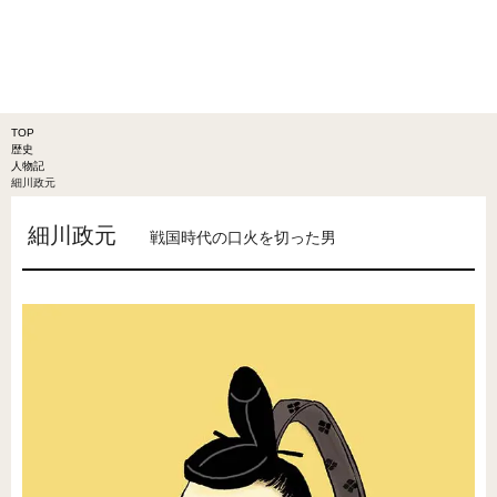
TOP
歴史
人物記
細川政元
細川政元
戦国時代の口火を切った男