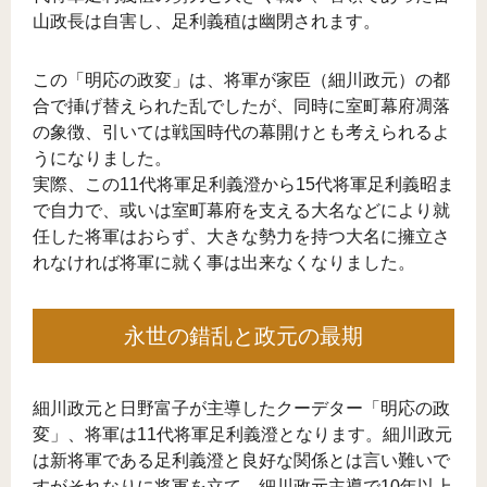
山政長は自害し、足利義稙は幽閉されます。
この「明応の政変」は、将軍が家臣（細川政元）の都
合で挿げ替えられた乱でしたが、同時に室町幕府凋落
の象徴、引いては戦国時代の幕開けとも考えられるよ
うになりました。
実際、この11代将軍足利義澄から15代将軍足利義昭ま
で自力で、或いは室町幕府を支える大名などにより就
任した将軍はおらず、大きな勢力を持つ大名に擁立さ
れなければ将軍に就く事は出来なくなりました。
永世の錯乱と政元の最期
細川政元と日野富子が主導したクーデター「明応の政
変」、将軍は11代将軍足利義澄となります。細川政元
は新将軍である足利義澄と良好な関係とは言い難いで
すがそれなりに将軍を立て、細川政元主導で10年以上