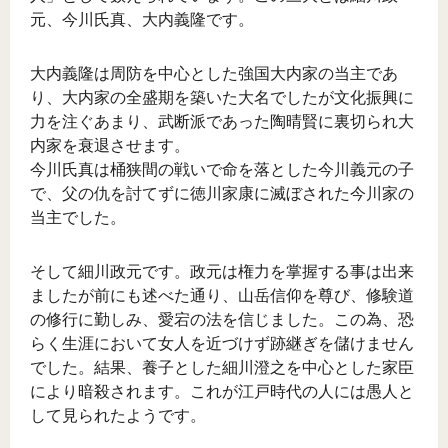
元、今川氏真、大内義隆です。
大内義隆は周防を中心とした強国大内家の当主であ
り、大内家の全盛期を築いた大名でしたが文化振興に
力を注ぐあまり、武断派であった陶晴賢に裏切られ大
内家を衰退させます。
今川氏真は桶狭間の戦いで命を落とした今川義元の子
で、父の仇を討てずに徳川家康に滅ぼされた今川家の
当主でした。
そして細川政元です。政元は権力を掌握する事は出来
ましたが前にも述べた通り、山岳信仰を尊び、修験道
の修行に勤しみ、愛宕の法を信じました。この為、恐
らく生涯において女人を近づけず跡継ぎを儲けません
でした。結果、養子とした細川澄之を中心とした家臣
により暗殺されます。これが江戸時代の人には愚人と
して見られたようです。