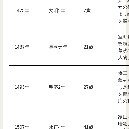
父・
元の
1473年
文明5年
7歳
より
を継
室町
管領
1487年
長享元年
21歳
幕政
人物
将軍
義材
1493年
明応2年
27歳
し足
を擁
応の
家臣
暗殺
1507年
永正4年
41歳