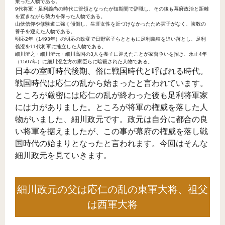
乗った人物である。
9代将軍・足利義尚の時代に管領となったが短期間で辞職し、その後も幕府政治と距離
を置きながら勢力を保った人物である。
山伏信仰や修験道に強く傾倒し、生涯女性を近づけなかったため実子がなく、複数の
養子を迎えた人物である。
明応2年（1493年）の明応の政変で日野富子らとともに足利義稙を追い落とし、足利
義澄を11代将軍に擁立した人物である。
細川澄之・細川澄元・細川高国の3人を養子に迎えたことが家督争いを招き、永正4年
（1507年）に細川澄之方の家臣らに暗殺された人物である。
日本の室町時代後期、俗に戦国時代と呼ばれる時代。
戦国時代は応仁の乱から始まったと言われています。
ところが厳密には応仁の乱が終わった後も足利将軍家
には力がありました。ところが将軍の権威を落した人
物がいました、細川政元です。政元は自分に都合の良
い将軍を据えましたが、この事が幕府の権威を落し戦
国時代の始まりとなったと言われます。今回はそんな
細川政元を見ていきます。
細川政元の父は応仁の乱の東軍大将、祖父
は西軍大将