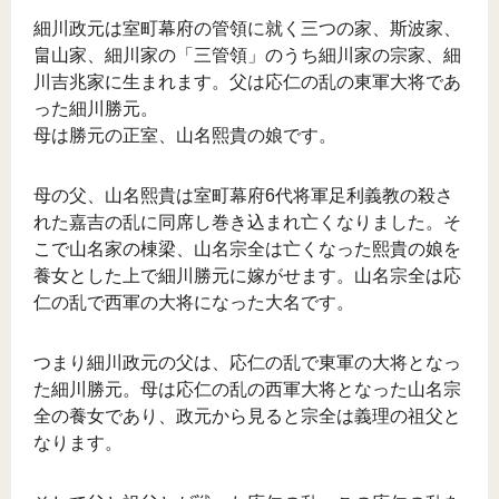
細川政元は室町幕府の管領に就く三つの家、斯波家、
畠山家、細川家の「三管領」のうち細川家の宗家、細
川吉兆家に生まれます。父は応仁の乱の東軍大将であ
った細川勝元。
母は勝元の正室、山名熙貴の娘です。
母の父、山名熙貴は室町幕府6代将軍足利義教の殺さ
れた嘉吉の乱に同席し巻き込まれ亡くなりました。そ
こで山名家の棟梁、山名宗全は亡くなった熙貴の娘を
養女とした上で細川勝元に嫁がせます。山名宗全は応
仁の乱で西軍の大将になった大名です。
つまり細川政元の父は、応仁の乱で東軍の大将となっ
た細川勝元。母は応仁の乱の西軍大将となった山名宗
全の養女であり、政元から見ると宗全は義理の祖父と
なります。