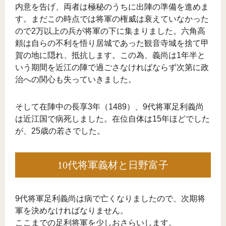
内意を告げ、両者は極秘のうちに出陣の準備を進めま
す。まだこの時点では将軍の権威は衰えていなかった
ので2万以上の兵が将軍の下に集まりました。六角高
頼は自らの不利を悟り居城であった観音寺城を捨て甲
賀の地に隠れ、抵抗します。この為、義尚は1年半と
いう期間を近江の陣で過ごさなければならず次第に政
治への関心も失っていきました。
そして在陣中の長享3年（1489）、9代将軍足利義尚
は近江国で病死しました。在位自体は15年ほどでした
が、25歳の若さでした。
10代将軍義材と日野富子
9代将軍足利義尚は病で亡くなりましたので、次期将
軍を決めなければなりません。
ここまでの足利将軍を少しおさらいします。