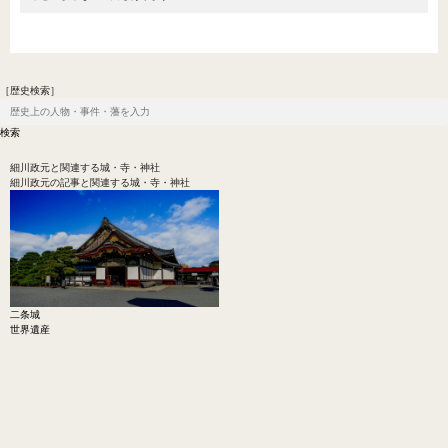
［歴史検索］
細川政元
と関連する城・寺・神社
細川政元の記事と関連する城・寺・神社
二条城
世界遺産