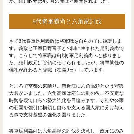
が、細川政元は4ヶ月の間ほど幽閉されました。
9代将軍義尚と六角家討伐
さて8代将軍足利義政は将軍職を自らの子に禅譲しま
す。義政と正室日野富子との間に生まれた足利義尚で
す。こうして将軍職は9代将軍足利義尚へと移りまし
た。細川政元は管領に任じられましたが、将軍就任の
儀礼が終わると辞職（在職9日）しています。
ところで京都の東隣り、南近江に六角高頼という守護
大名がいました。六角高頼は応仁の乱の後、不安定な
時勢を観て自らの勢力強化を目論みます。寺社や公家
の荘園を強引に横領し自らを支える国人衆に分け与え
る事で支持基盤の強化を図りました。
将軍足利義尚は六角高頼の討伐を決意し、政元にのみ