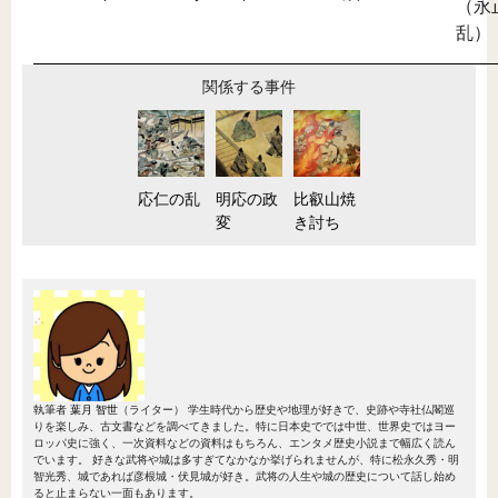
（永
乱）
関係する事件
応仁の乱
明応の政
比叡山焼
変
き討ち
執筆者
葉月 智世
（ライター）
学生時代から歴史や地理が好きで、史跡や寺社仏閣巡
りを楽しみ、古文書などを調べてきました。特に日本史ででは中世、世界史ではヨー
ロッパ史に強く、一次資料などの資料はもちろん、エンタメ歴史小説まで幅広く読ん
でいます。 好きな武将や城は多すぎてなかなか挙げられませんが、特に松永久秀・明
智光秀、城であれば彦根城・伏見城が好き。武将の人生や城の歴史について話し始め
ると止まらない一面もあります。