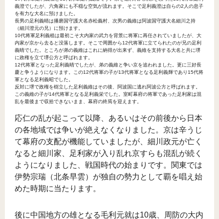
義澄でしたが、六角家にも不穏な空気が流れます。そこで足利義澄は自らの2人の息子
を有力な大名に預けました。
長男の足利義晴は播磨国守護大名赤松義村、次男の義維は阿波国守護大名細川之持
（細川澄元の兄）に預けます。
10代将軍足利義稙は最初こそ大内家の武力を背景に将軍に再任されていましたが、大
内家が京から去ると没落します。そこで周囲から12代将軍に立てられたのが兄の足利
義晴でした。ところが弟の義維はこれに納得が出来ず、義維を支持する大名と共に堺
に政権を立て堺公方と呼ばれます。
12代将軍となった足利義晴でしたが、弟の義維と争い京を追われました。更に三好長
慶と争うようになります。この12代将軍の子が13代将軍となる足利義輝であり15代将
軍となる足利義昭でした。
反対に堺で政権を樹立した足利義維はその後、阿波国に逃れ阿波公方と呼ばれます。
この義維の子が14代将軍となる足利義栄でした。室町幕府の将軍であった足利家は混
乱を最後まで収拾できないまま、幕府の終焉を迎えます。
応仁の乱が起こって以降、あるいはその前後から日本
の各地域では争いが絶えなくなりました。京は辛うじ
て幕府の支配が機能していましたが、細川政元が亡く
なると細川家、足利家が入り乱れ京すらも混乱が続く
ようになりました、戦国時代の始まりです。関東では
伊勢宗瑞（北条早雲）が独自の勢力として覇を唱え始
めた時期に当たります。
後に中国地方の雄となる毛利元就は10歳、周防の大内