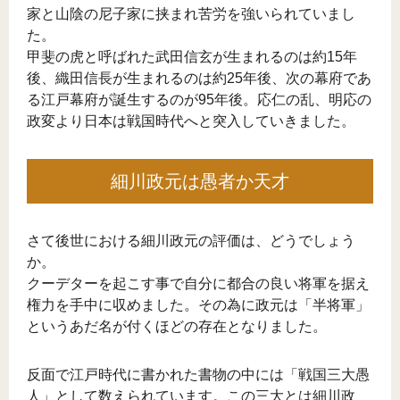
家と山陰の尼子家に挟まれ苦労を強いられていまし
た。
甲斐の虎と呼ばれた武田信玄が生まれるのは約15年
後、織田信長が生まれるのは約25年後、次の幕府であ
る江戸幕府が誕生するのが95年後。応仁の乱、明応の
政変より日本は戦国時代へと突入していきました。
細川政元は愚者か天才
さて後世における細川政元の評価は、どうでしょう
か。
クーデターを起こす事で自分に都合の良い将軍を据え
権力を手中に収めました。その為に政元は「半将軍」
というあだ名が付くほどの存在となりました。
反面で江戸時代に書かれた書物の中には「戦国三大愚
人」として数えられています。この三大とは細川政