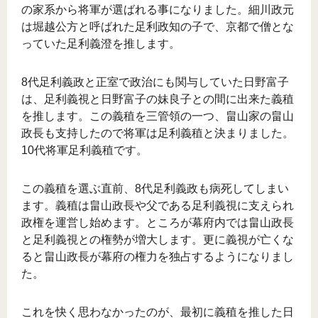
の家系から将軍が選ばれる事になりました。細川政元
は堀越公方と呼ばれた足利政知の子で、京都で僧とな
っていた足利義澄を推します。
8代足利義政と正室で政治にも関与していた日野富子
は、足利義視と日野富子の妹良子との間に出来た義稙
を推します。この義稙を三管領の一つ、畠山家の畠山
政長も支持したので将軍は足利義稙と決まりました。
10代将軍足利義稙です。
この義稙を選ぶ直前、8代足利義政も病死してしまい
ます。義稙は畠山政長や父である足利義視に支えられ
政権を運営し始めます。ところが幕府内では畠山政長
と足利義視との権勢が増大します。更に義視が亡くな
ると畠山政長が幕府の権力を独占するようになりまし
た。
これを快く思わなかったのが、最初に義稙を推した日