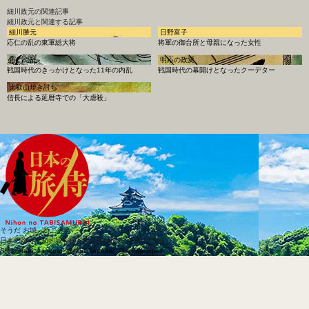
細川政元
の関連記事
細川政元と関連する記事
細川勝元
日野富子
応仁の乱の東軍総大将
将軍の御台所と母親になった女性
応仁の乱
明応の政変
戦国時代のきっかけとなった11年の内乱
戦国時代の幕開けとなったクーデター
比叡山焼き討ち
信長による延暦寺での「大虐殺」
そうだ お城、行こう
日本の旅侍は知的城を提案する旅行情報メディアです。
SNS
@tabi_samurai_
@tabi_samurai_
@tabisamurai