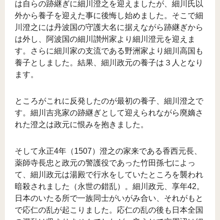
は自らの跡継ぎに細川澄之を迎えましたが、細川氏以
外から養子を迎えた事に後悔し始めました。そこで細
川澄之には丹波国の守護大名に据えながら跡継ぎから
は外し、阿波国の細川讃州家より細川澄元を迎えま
す。さらに細川家の支流である野洲家より細川高国も
養子としました。結果、細川政元の養子は３人となり
ます。
ところがこれに反発したのが最初の養子、細川澄之で
す。細川吉兆家の跡継ぎとして迎えられながら廃嫡さ
れた澄之は政元に恨みを抱きました。
そして永正4年（1507）澄之の家来である香西元長、
薬師寺長忠と政元の警護役であった竹田孫七によっ
て、細川政元は湯殿で行水をしていたところを襲われ
暗殺されました（永世の錯乱）。細川政元、享年42。
日本のいたる所で一族同士がいがみ合い、それがもと
で応仁の乱が起こりました。応仁の乱の後も日本全国