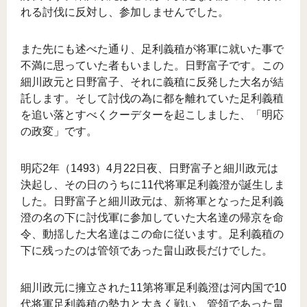
れる討伐に反対し、参加しませんでした。
また先にも述べた通り、足利義稙が将軍に就いた事で
不満に思っていた者もいました。日野富子です。この
細川政元と日野富子、それに義稙に反発した大名が結
託します。そして討伐の為に都を離れていた足利義稙
を追い落とすべくクーデターを起こしました、「明応
の政変」です。
明応2年（1493）4月22日夜、日野富子と細川政元は
決起し、その日のうちに11代将軍足利義澄が誕生しま
した。日野富子と細川政元は、新将軍となった足利義
澄の名の下に討伐軍に参加していた大名達の帰京を命
令、動揺した大名達はこの命に従います。足利義稙の
下に残ったのは管領であった畠山政長だけでした。
細川政元に擁立された11第将軍足利義澄は河内国で10
代将軍足利義稙の勢力と大きく戦い、管領であった畠