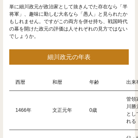
単に細川政元が政治家として抜きんでた存在なら「半
将軍」、趣味に勤しむ大名なら「愚人」と見られたか
もしれません。ですがこの両方を併せ持ち、戦国時代
の幕を開けた政元の評価は人それぞれの見方ではない
でしょうか。
細川政元の年表
西暦
和暦
年齢
出来
管領
川勝
1466年
文正元年
0歳
とし
れる