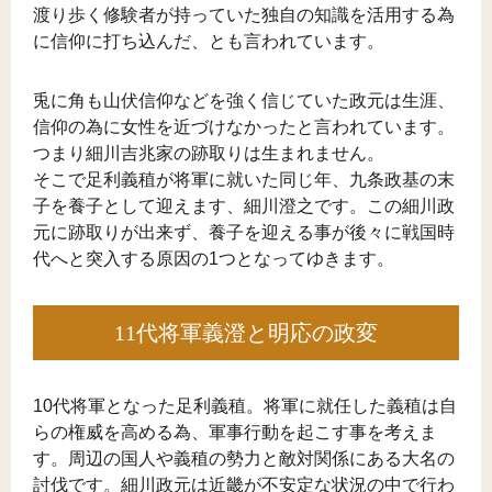
渡り歩く修験者が持っていた独自の知識を活用する為
に信仰に打ち込んだ、とも言われています。
兎に角も山伏信仰などを強く信じていた政元は生涯、
信仰の為に女性を近づけなかったと言われています。
つまり細川吉兆家の跡取りは生まれません。
そこで足利義稙が将軍に就いた同じ年、九条政基の末
子を養子として迎えます、細川澄之です。この細川政
元に跡取りが出来ず、養子を迎える事が後々に戦国時
代へと突入する原因の1つとなってゆきます。
11代将軍義澄と明応の政変
10代将軍となった足利義稙。将軍に就任した義稙は自
らの権威を高める為、軍事行動を起こす事を考えま
す。周辺の国人や義稙の勢力と敵対関係にある大名の
討伐です。細川政元は近畿が不安定な状況の中で行わ