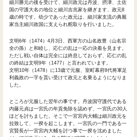
細川勝元の後を受けて、細川政元は丹波、摂津、土佐
国の守護大名の地位と細川吉兆家を継ぎます、政元8
歳の時です。幼少であった政元は、細川家支流の典厩
家当主細川政国に支えられ舵取りを行いました。
文明6年（1474）4月3日、西軍方の山名政豊（山名宗
全の孫）と和睦し、応仁の乱は一応の決着を見ます。
ただし戦い自体は完全には終息しておらず、応仁の乱
の終結は文明9年（1477）と言われています。
文明10年（1478）に13歳で元服、室町幕府8代将軍足
利義政の一字を貰い受けて政元と名乗るようになりま
した。
ところが元服した翌年の事です。丹波国守護代である
内藤元貞は一宮氏の年貢免除を認めず、一宮氏の30人
ほどを討ちました。そこで一宮宮内大輔は細川政元を
拉致して、一揆を起こします。一宮氏の一門である一
宮賢長が一宮宮内大輔を討つ事で一揆を沈めました