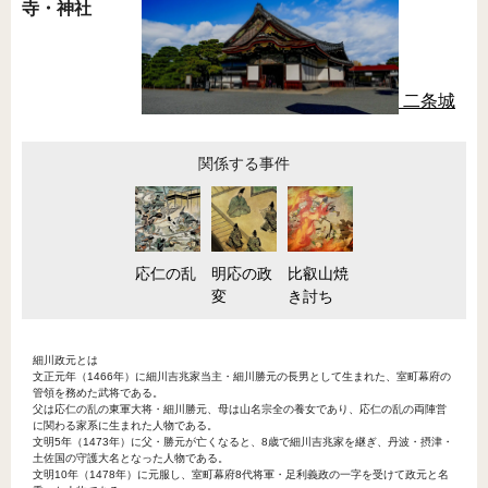
寺・神社
二条城
関係する事件
応仁の乱
明応の政
比叡山焼
変
き討ち
細川政元とは
文正元年（1466年）に細川吉兆家当主・細川勝元の長男として生まれた、室町幕府の
管領を務めた武将である。
父は応仁の乱の東軍大将・細川勝元、母は山名宗全の養女であり、応仁の乱の両陣営
に関わる家系に生まれた人物である。
文明5年（1473年）に父・勝元が亡くなると、8歳で細川吉兆家を継ぎ、丹波・摂津・
土佐国の守護大名となった人物である。
文明10年（1478年）に元服し、室町幕府8代将軍・足利義政の一字を受けて政元と名