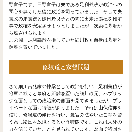
野富子です。日野富子は夫である足利義政が政治への
関心を無くした後に政治を司っていました。そして夫
義政の弟義視と妹日野良子との間に出来た義稙を推す
事で政権を安定させようとしましたが、次第に幕府か
ら遠ざけられます。
この間、足利義澄を推していた細川政元自身は幕府と
距離を置いていました。
修験道と家督問題
さて細川吉兆家の棟梁として政治を行い、足利義稙が
将軍に就くと幕府と距離を置いた細川政元。パブリッ
クな面としての政治家の側面を見てきましたが、プラ
イベートな面も特徴がありました。それは山伏信仰を
信じ、修験道の修行を行い、愛宕の法やいたこ等を習
う為に諸国を放浪するという特徴です。これは人外の
力を信じていた、とも見られています。反面で諸国を