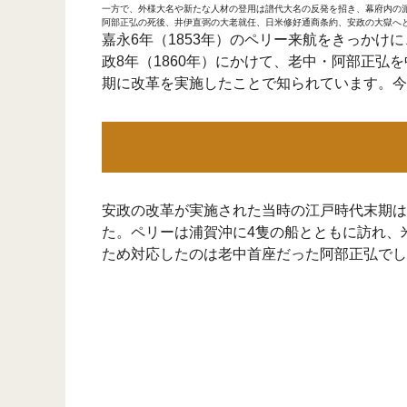
一方で、外様大名や新たな人材の登用は譜代大名の反発を招き、幕府内の
阿部正弘の死後、井伊直弼の大老就任、日米修好通商条約、安政の大獄へ
嘉永6年（1853年）のペリー来航をきっかけ
政8年（1860年）にかけて、老中・阿部正
期に改革を実施したことで知られています。今
安政の改革が実施された当時の江戸時代末期は
た。ペリーは浦賀沖に4隻の船とともに訪れ、
ため対応したのは老中首座だった阿部正弘でし