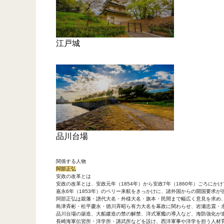
江戸城
品川台場
関係する人物
阿部正弘
安政の改革とは
安政の改革とは、安政元年（1854年）から安政7年（1860年）ごろに
嘉永6年（1853年）のペリー来航をきっかけに、諸外国からの開国要求が
阿部正弘は親藩・譜代大名・外様大名・旗本・民間まで幅広く意見を求め
島津斉彬・松平慶永・徳川斉昭ら有力大名を幕政に関わらせ、岩瀬忠震・
品川台場の築造、大船建造の禁の解禁、洋式軍艦の導入など、海防強化が
長崎海軍伝習所・洋学所・講武所などを設け、西洋軍事や洋学を担う人材