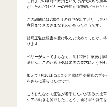
これまでの幕府の政治といえば譜代大名や旗本
が、それだけペリーの来航が衝撃的だったとい
この諮問には700余りの答申が出ており、現
意見までさまざまなものがあったそうです。
結局正弘は親書を受け取ると決めましたが、将
ります。
ペリーが去ってまもなく、6月22日に家慶は病
ません。このため正弘は米国の要求にどう対処
加えて7月18日にはロシア艦隊司令長官のプ
をさらに募らせたのです。
こうしたなかで正弘が着手したのが安政の改革
シアの動きを警戒したことや、新将軍の就任を