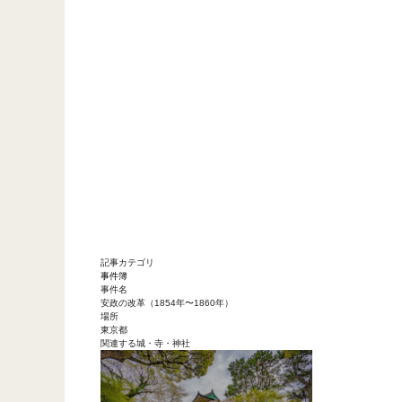
記事カテゴリ
事件簿
事件名
安政の改革（1854年〜1860年）
場所
東京都
関連する城・寺・神社