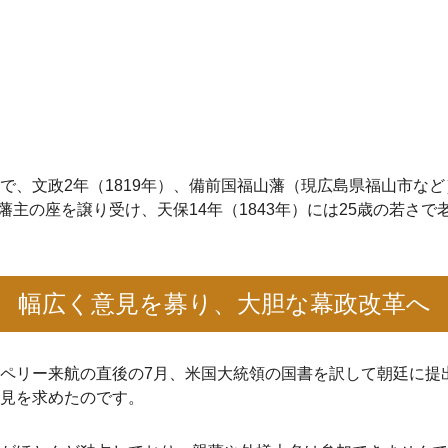
で、文政2年（1819年）、備前国福山藩（現広島県福山市など
藩主の座を譲り受け、天保14年（1843年）には25歳の若さで
幅広く意見を募り、大胆な幕政改革へ
ペリー来航の直後の7月、米国大統領の国書を訳して朝廷に提
見を求めたのです。