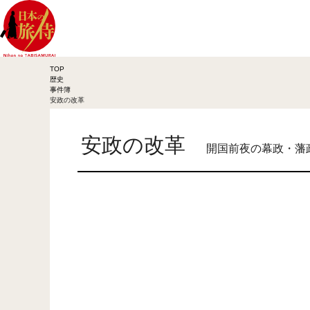
TOP
歴史
事件簿
安政の改革
安政の改革
開国前夜の幕政・藩