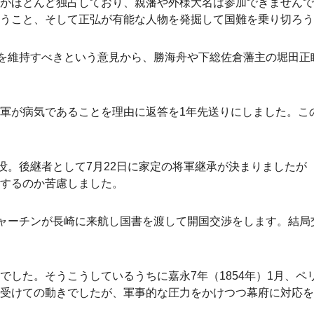
がほとんど独占しており、親藩や外様大名は参加できませんで
うこと、そして正弘が有能な人物を発掘して国難を乗り切ろう
状を維持すべきという意見から、勝海舟や下総佐倉藩主の堀田
軍が病気であることを理由に返答を1年先送りにしました。こ
没。後継者として7月22日に家定の将軍継承が決まりましたが（
するのか苦慮しました。
チャーチンが長崎に来航し国書を渡して開国交渉をします。結
でした。そうこうしているうちに嘉永7年（1854年）1月、ペ
受けての動きでしたが、軍事的な圧力をかけつつ幕府に対応を