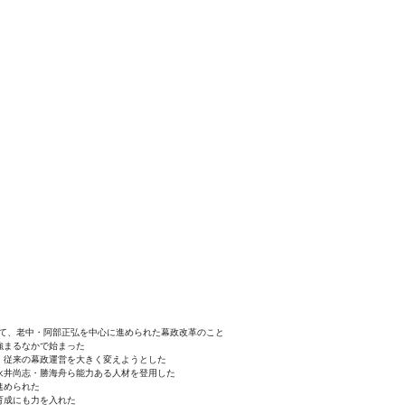
かけて、老中・阿部正弘を中心に進められた幕政改革のこと
強まるなかで始まった
、従来の幕政運営を大きく変えようとした
永井尚志・勝海舟ら能力ある人材を登用した
進められた
育成にも力を入れた