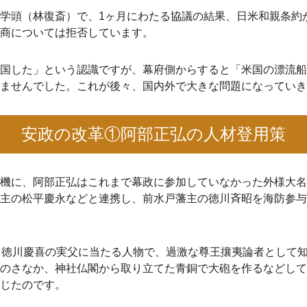
学頭（林復斎）で、1ヶ月にわたる協議の結果、日米和親条約
商については拒否しています。
国した」という認識ですが、幕府側からすると「米国の漂流船
ませんでした。これが後々、国内外で大きな問題になっていき
安政の改革①阿部正弘の人材登用策
機に、阿部正弘はこれまで幕政に参加していなかった外様大名
主の松平慶永などと連携し、前水戸藩主の徳川斉昭を海防参与
・徳川慶喜の実父に当たる人物で、過激な尊王攘夷論者として
のさなか、神社仏閣から取り立てた青銅で大砲を作るなどして
じたのです。