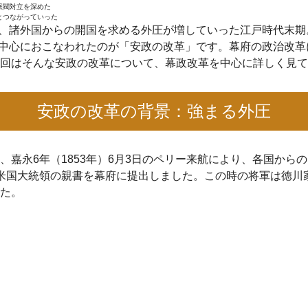
派閥対立を深めた
とつながっていった
に、諸外国からの開国を求める外圧が増していった江戸時代末期
弘を中心におこなわれたのが「安政の改革」です。幕府の政治改
回はそんな安政の改革について、幕政改革を中心に詳しく見て
安政の改革の背景：強まる外圧
、嘉永6年（1853年）6月3日のペリー来航により、各国から
米国大統領の親書を幕府に提出しました。この時の将軍は徳川
た。