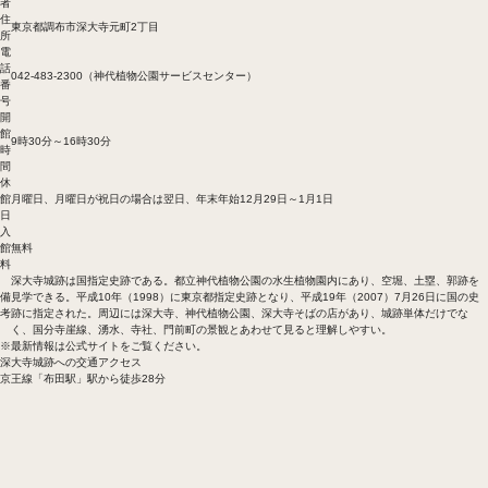
者
住
東京都調布市深大寺元町2丁目
所
電
話
042-483-2300（神代植物公園サービスセンター）
番
号
開
館
9時30分～16時30分
時
間
休
館
月曜日、月曜日が祝日の場合は翌日、年末年始12月29日～1月1日
日
入
館
無料
料
深大寺城跡は国指定史跡である。都立神代植物公園の水生植物園内にあり、空堀、土塁、郭跡を
備
見学できる。平成10年（1998）に東京都指定史跡となり、平成19年（2007）7月26日に国の史
考
跡に指定された。周辺には深大寺、神代植物公園、深大寺そばの店があり、城跡単体だけでな
く、国分寺崖線、湧水、寺社、門前町の景観とあわせて見ると理解しやすい。
※最新情報は公式サイトをご覧ください。
深大寺城跡への交通アクセス
京王線「布田駅」駅から徒歩28分