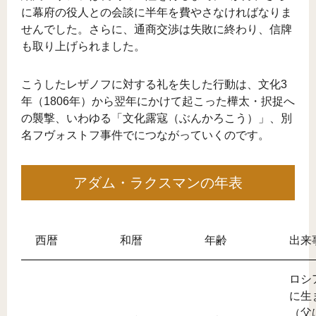
に幕府の役人との会談に半年を費やさなければなりま
せんでした。さらに、通商交渉は失敗に終わり、信牌
も取り上げられました。
こうしたレザノフに対する礼を失した行動は、文化3
年（1806年）から翌年にかけて起こった樺太・択捉へ
の襲撃、いわゆる「文化露寇（ぶんかろこう）」、別
名フヴォストフ事件でにつながっていくのです。
アダム・ラクスマンの年表
西暦
和暦
年齢
出来
ロシ
に生
（父