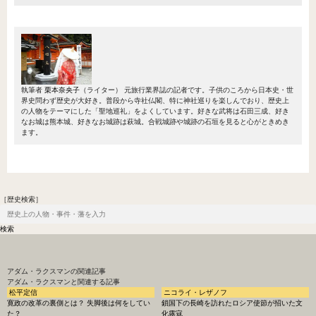
執筆者
栗本奈央子
（ライター）
元旅行業界誌の記者です。子供のころから日本史・世
界史問わず歴史が大好き。普段から寺社仏閣、特に神社巡りを楽しんでおり、歴史上
の人物をテーマにした「聖地巡礼」をよくしています。好きな武将は石田三成、好き
なお城は熊本城、好きなお城跡は萩城。合戦城跡や城跡の石垣を見ると心がときめき
ます。
［歴史検索］
アダム・ラクスマン
の関連記事
アダム・ラクスマンと関連する記事
松平定信
ニコライ・レザノフ
寛政の改革の裏側とは？ 失脚後は何をしてい
鎖国下の長崎を訪れたロシア使節が招いた文
た？
化露寇