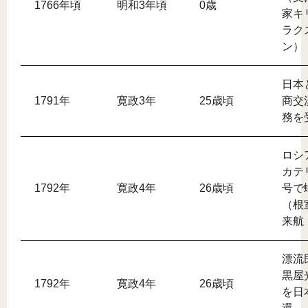
1766年頃
明和3年頃
0歳
家キ
ラク
ン）
日本
1791年
寛政3年
25歳頃
商交
務を
ロシ
カテ
1792年
寛政4年
26歳頃
号で
（根
来航
漂流
黒屋
1792年
寛政4年
26歳頃
を日