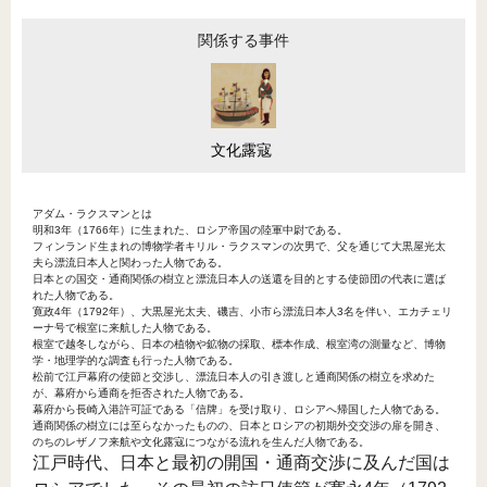
関係する事件
文化露寇
アダム・ラクスマンとは
明和3年（1766年）に生まれた、ロシア帝国の陸軍中尉である。
フィンランド生まれの博物学者キリル・ラクスマンの次男で、父を通じて大黒屋光太
夫ら漂流日本人と関わった人物である。
日本との国交・通商関係の樹立と漂流日本人の送還を目的とする使節団の代表に選ば
れた人物である。
寛政4年（1792年）、大黒屋光太夫、磯吉、小市ら漂流日本人3名を伴い、エカチェリ
ーナ号で根室に来航した人物である。
根室で越冬しながら、日本の植物や鉱物の採取、標本作成、根室湾の測量など、博物
学・地理学的な調査も行った人物である。
松前で江戸幕府の使節と交渉し、漂流日本人の引き渡しと通商関係の樹立を求めた
が、幕府から通商を拒否された人物である。
幕府から長崎入港許可証である「信牌」を受け取り、ロシアへ帰国した人物である。
通商関係の樹立には至らなかったものの、日本とロシアの初期外交交渉の扉を開き、
のちのレザノフ来航や文化露寇につながる流れを生んだ人物である。
江戸時代、日本と最初の開国・通商交渉に及んだ国は