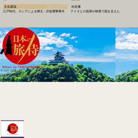
文化露寇
松前藩
江戸時代、ロシアによる樺太・択捉襲撃事件
アイヌとの貿易や林業で国を支えた
そうだ お城、行こう
日本の旅侍は知的城を提案する旅行情報メディアです。
SNS
@tabi_samurai_
@tabi_samurai_
@tabisamurai