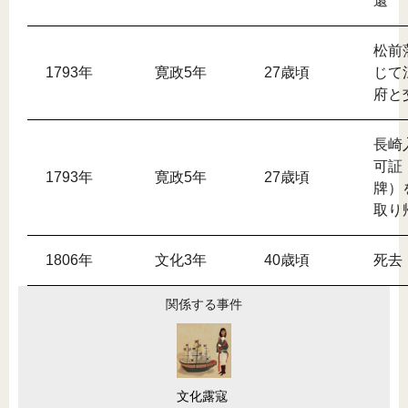
還
松前
1793年
寛政5年
27歳頃
じて
府と
長崎
可証
1793年
寛政5年
27歳頃
牌）
取り
1806年
文化3年
40歳頃
死去
関係する事件
文化露寇