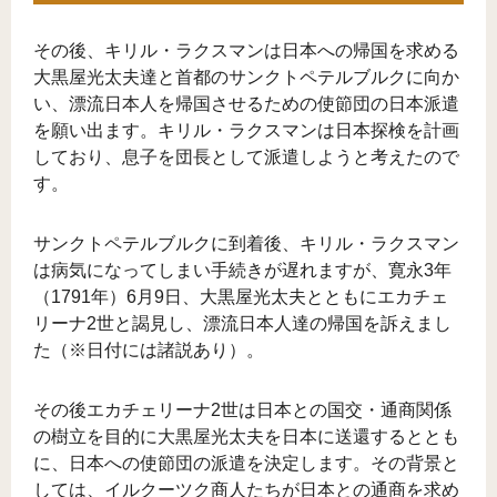
その後、キリル・ラクスマンは日本への帰国を求める
大黒屋光太夫達と首都のサンクトペテルブルクに向か
い、漂流日本人を帰国させるための使節団の日本派遣
を願い出ます。キリル・ラクスマンは日本探検を計画
しており、息子を団長として派遣しようと考えたので
す。
サンクトペテルブルクに到着後、キリル・ラクスマン
は病気になってしまい手続きが遅れますが、寛永3年
（1791年）6月9日、大黒屋光太夫とともにエカチェ
リーナ2世と謁見し、漂流日本人達の帰国を訴えまし
た（※日付には諸説あり）。
その後エカチェリーナ2世は日本との国交・通商関係
の樹立を目的に大黒屋光太夫を日本に送還するととも
に、日本への使節団の派遣を決定します。その背景と
しては、イルクーツク商人たちが日本との通商を求め