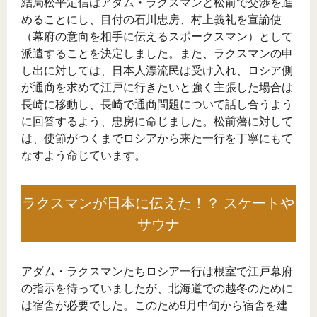
結局松平定信はアダム・ラクスマンと松前で交渉を進
めることにし、目付の石川忠房、村上義礼を宣諭使
（幕府の意向を相手に伝えるスポークスマン）として
派遣することを決定しました。また、ラクスマンの申
し出に対しては、日本人漂流民は受け入れ、ロシア側
が通商を求めて江戸に行きたいと強く主張した場合は
長崎に移動し、長崎で通商問題について話し合うよう
に回答するよう、忠房に命じました。松前藩に対して
は、使節がつくまでロシアから来た一行を丁寧にもて
なすよう命じています。
ラクスマンが日本に伝えた！？ スケートや
サウナ
アダム・ラクスマンたちロシア一行は根室で江戸幕府
の指示を待っていましたが、北海道での越冬のために
は宿舎が必要でした。このため9月中旬から宿舎を建