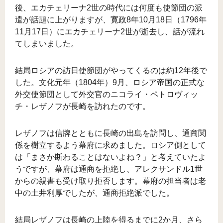
後、エカチェリーナ2世の時代には何度も使節団の派
遣が話題に上がりますが、寛政8年10月18日（1796年
11月17日）にエカチェリーナ2世が逝去し、話が流れ
てしまいました。
結局ロシアの訪日使節団がやってくるのは約12年後で
した。文化元年（1804年）9月、ロシア帝国の正式な
外交使節団として外交官のニコライ・ペトロヴィッ
チ・レザノフが長崎を訪れたのです。
レザノフは信牌とともに長崎の出島を訪問し、通商関
係を樹立するよう幕府に求めました。ロシア側として
は「まさか断わることはないよね？」と考えていたよ
うですが、幕府は通商を拒絶し、アレクサンドル1世
からの親書も受け取り拒否します。幕府の担当者は老
中の土井利厚でしたが、通商拒絶派でした。
結局レザノフは長崎の上陸を得るまでに2か月、さら