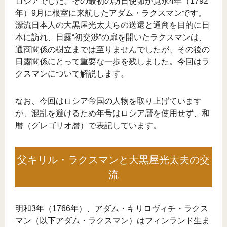
ロシアでした。その最初の訪日使節が寛永4年（1792
年）9月に根室に来航したアダム・ラクスマンです。
漂流日本人の大黒屋光太夫らの送還と通商を目的に日
本に訪れ、日露“初交渉”の扉を開いたラクスマンは、
通商関係の樹立までは至りませんでしたが、その後の
日露関係にとって重要な一歩を残しました。今回はラ
クスマンについて解説します。
なお、今回はロシア帝国の人物を取り上げています
が、混乱を避けるため年号はロシア暦を使用せず、和
暦（グレゴリオ暦）で表記しています。
父キリル・ラクスマンと大黒屋光太夫の交
流
明和3年（1766年）、アダム・キリロヴィチ・ラクス
マン（以下アダム・ラクスマン）はフィンランド生ま