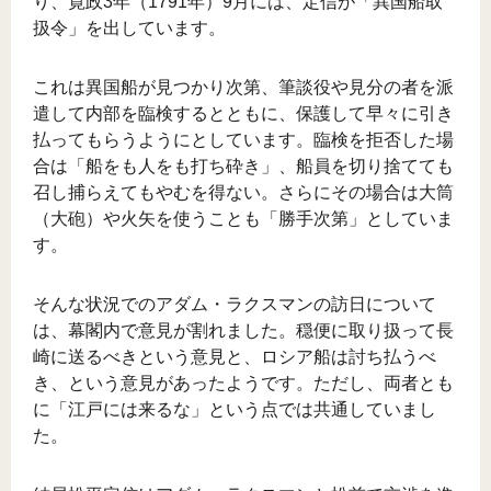
り、寛政3年（1791年）9月には、定信が「異国船取
扱令」を出しています。
これは異国船が見つかり次第、筆談役や見分の者を派
遣して内部を臨検するとともに、保護して早々に引き
払ってもらうようにとしています。臨検を拒否した場
合は「船をも人をも打ち砕き」、船員を切り捨てても
召し捕らえてもやむを得ない。さらにその場合は大筒
（大砲）や火矢を使うことも「勝手次第」としていま
す。
そんな状況でのアダム・ラクスマンの訪日について
は、幕閣内で意見が割れました。穏便に取り扱って長
崎に送るべきという意見と、ロシア船は討ち払うべ
き、という意見があったようです。ただし、両者とも
に「江戸には来るな」という点では共通していまし
た。