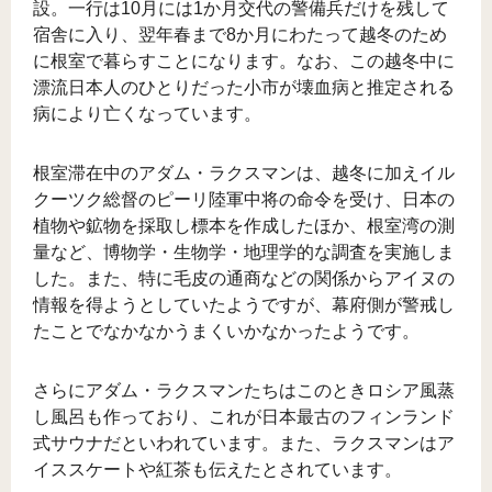
設。一行は10月には1か月交代の警備兵だけを残して
宿舎に入り、翌年春まで8か月にわたって越冬のため
に根室で暮らすことになります。なお、この越冬中に
漂流日本人のひとりだった小市が壊血病と推定される
病により亡くなっています。
根室滞在中のアダム・ラクスマンは、越冬に加えイル
クーツク総督のピーリ陸軍中将の命令を受け、日本の
植物や鉱物を採取し標本を作成したほか、根室湾の測
量など、博物学・生物学・地理学的な調査を実施しま
した。また、特に毛皮の通商などの関係からアイヌの
情報を得ようとしていたようですが、幕府側が警戒し
たことでなかなかうまくいかなかったようです。
さらにアダム・ラクスマンたちはこのときロシア風蒸
し風呂も作っており、これが日本最古のフィンランド
式サウナだといわれています。また、ラクスマンはア
イススケートや紅茶も伝えたとされています。