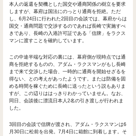
本人の返還を契機とした国交や通商関係の樹立を要求
しますが、幕府は国法にのっとり通商を拒絶。ただ
し、6月24日に行われた2回目の会談では、幕府からは
国交・通商問題で交渉するのであれば長崎で実施すべ
きであり、長崎の入港許可証である「信牌」をラクス
マンに渡すことを確約しています。
この中途半端な対応の裏には、幕府側が現時点では通
商を拒絶するものの、アダム・ラクスマンがもし長崎
まで来て交渉した場合、一時的に通商を開始せざるを
得ない、との考えがあったようです。または防備を固
める時間を稼ぐために長崎に送ったという説もありま
すが、この辺りははっきりわかっていません。なお、
同日、会談後に漂流日本人2名の引き渡しが行われま
した。
3回目の会談で信牌が渡され、アダム・ラクスマンは6
月30日に松前を出発。7月4日に箱館に到着します。そ