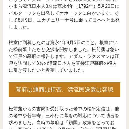
小市ら漂流日本人3名は寛永4年（1792年）5月20日に
イルクーツクを出発してオホーツクに向かいます。そ
して8月9日、エカチェリーナ号に乗って日本へと出発
しました。
根室に到着したのは寛永4年9月5日のこと。根室にい
た松前藩士たちと交渉を開始しました。松前藩は急い
で江戸の幕府に報告します。アダム・ラクスマンは江
戸を訪問して3名の漂流日本人を直接江戸幕府の役人
に引き渡したいと希望していました。
幕府は通商は拒否、漂流民送還は容認
松前藩からの書簡を受け取った老中の松平定信は、他
の老中や若年寄、三奉行に幕府の対応について助言を
求めました。当時の幕府は「鎖国」政策をとってお