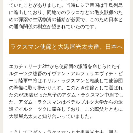
ていたことがありました。当時ロシア帝国は千島列島
に進出しており、同地でのラッコなどの毛皮獣猟のた
めの弾薬や生活物資の補給が必要で、このため日本と
の通商関係の樹立が望まれていたのです。
ラクスマン使節と大黒屋光太夫達、日本へ
エカチェリーナ2世から使節団の派遣を命じられたイ
ルクーツク総督のイヴァン・アルフェリエヴィチ・ピ
ーリ陸軍中将はキリル・ラクスマンと相談して使節団
の準備に取り掛かります。このとき使節として選ばれ
たのが26歳だった息子のアダム・ラクスマン中尉でし
た。アダム・ラクスマンはペテルブルク大学からの派
遣でイルクーツクに滞在しており、この際父とともに
大黒屋光太夫と知り合いっていました。
こうしてアダム・ラクスマンと大黒屋光太夫、磯吉、