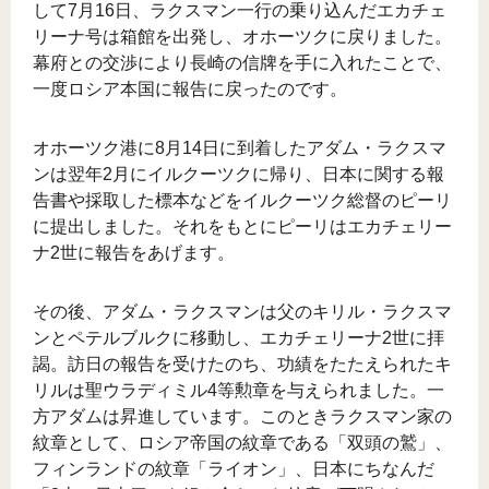
して7月16日、ラクスマン一行の乗り込んだエカチェ
リーナ号は箱館を出発し、オホーツクに戻りました。
幕府との交渉により長崎の信牌を手に入れたことで、
一度ロシア本国に報告に戻ったのです。
オホーツク港に8月14日に到着したアダム・ラクスマ
ンは翌年2月にイルクーツクに帰り、日本に関する報
告書や採取した標本などをイルクーツク総督のピーリ
に提出しました。それをもとにピーリはエカチェリー
ナ2世に報告をあげます。
その後、アダム・ラクスマンは父のキリル・ラクスマ
ンとペテルブルクに移動し、エカチェリーナ2世に拝
謁。訪日の報告を受けたのち、功績をたたえられたキ
リルは聖ウラディミル4等勲章を与えられました。一
方アダムは昇進しています。このときラクスマン家の
紋章として、ロシア帝国の紋章である「双頭の鷲」、
フィンランドの紋章「ライオン」、日本にちなんだ