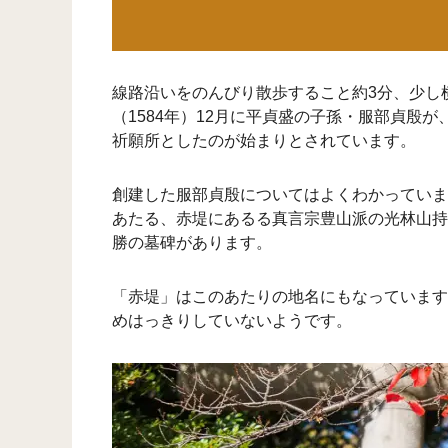
線路沿いをのんびり散歩すること約3分、少し
（1584年）12月に平貞盛の子孫・服部貞
祈願所としたのが始まりとされています。
創建した服部貞殷についてはよくわかっていま
あたる、赤堤にあるる真言宗豊山派の光林山持
勝の墓碑があります。
「赤堤」はこのあたりの地名にもなっています
めはっきりしていないようです。