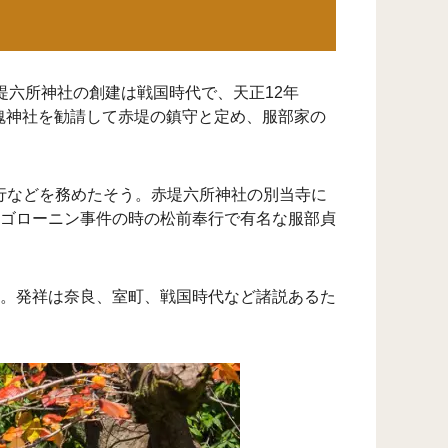
堤六所神社の創建は戦国時代で、天正12年
國魂神社を勧請して赤堤の鎮守と定め、服部家の
行などを務めたそう。赤堤六所神社の別当寺に
ゴローニン事件の時の松前奉行で有名な服部貞
。発祥は奈良、室町、戦国時代など諸説あるた