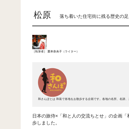
松原
落ち着いた住宅街に残る歴史の足
［執筆者］
栗本奈央子
（ライター）
和さんぽとは
和装で各地をお散歩する企画です。各地の名所、名跡、
日本の旅侍×「和と人の交流ちとせ」の企画「
歩しました。