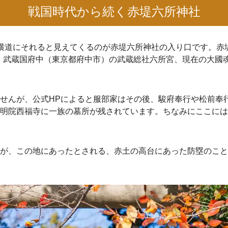
戦国時代から続く赤堤六所神社
横道にそれると見えてくるのが赤堤六所神社の入り口です。赤
殷が、武蔵国府中（東京都府中市）の武蔵総社六所宮、現在の大
せんが、公式HPによると服部家はその後、駿府奉行や松前奉
明院西福寺に一族の墓所が残されています。ちなみにここには
が、この地にあったとされる、赤土の高台にあった防塁のこと