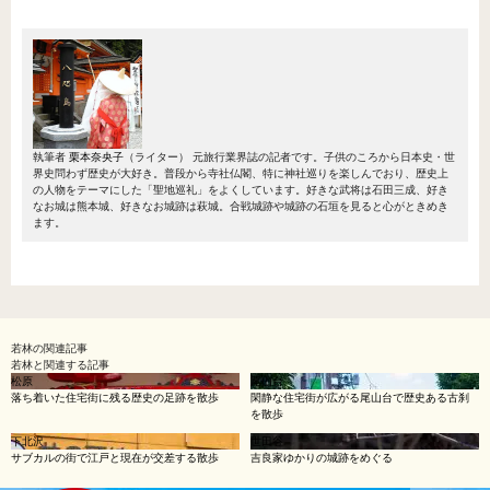
執筆者
栗本奈央子
（ライター）
元旅行業界誌の記者です。子供のころから日本史・世
界史問わず歴史が大好き。普段から寺社仏閣、特に神社巡りを楽しんでおり、歴史上
の人物をテーマにした「聖地巡礼」をよくしています。好きな武将は石田三成、好き
なお城は熊本城、好きなお城跡は萩城。合戦城跡や城跡の石垣を見ると心がときめき
ます。
若林
の関連記事
若林と関連する記事
松原
尾山台
落ち着いた住宅街に残る歴史の足跡を散歩
閑静な住宅街が広がる尾山台で歴史ある古刹
を散歩
下北沢
世田谷
サブカルの街で江戸と現在が交差する散歩
吉良家ゆかりの城跡をめぐる