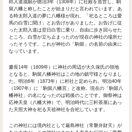
郎入道成願が徳治3年（1308年）に社殿を造営し、駒
留八幡と称したことが始まりだと言われています。あ
る時太郎入道の夢に八幡様が現れ、「祀るところは愛
馬の白雪に聞け」とお告げがありました。お告げに従
った太郎入道は翌日白雪に乗り、自由に歩き回らせた
ところ、白雪が立ち止まったのが現在の神社の場所だ
ったそうです。これが神社の「駒留」の名前の由来に
なっています。
慶長14年（1609年）に神社の周辺が大久保氏の領地
となると、駒留八幡神社はこの地の鎮守様となりまし
た。明治6年（1873年）に村社と定められ、明治40年
（1907年）に「駒留八幡宮」と改称。現在の「駒留八
幡神社」の名になったのは戦後のことです。御祭神は
応神天皇（八幡大神）で、明治時代に三軒茶屋にあっ
た天照大神を祀る天祖神社を合祀しています。
この神社には境内社として厳島神社（常磐弁財天）が