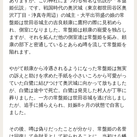
ありますが、この神社にまつわる有名な伝説が「常盤
姫伝説」です。戦国時代の奥沢城（東京都世田谷区奥
沢7丁目・浄真寺周辺）の城主・大平出羽盛の娘の常
盤姫は世田谷城主の吉良頼康に鷹狩の際に見初めら
れ、側室になりました。常盤姫は頼康の寵愛を独占し
ますが、それを妬んだ他の側室達は常盤姫を妬み、頼
康の部下と密通しているとあらぬ噂を流して常盤姫を
陥れます。
やがて頼康から冷遇されるようになった常盤姫は無実
の訴えと助けを求めた手紙を小さいころから可愛がっ
ていた白鷺に結びつけて奥沢城に向かって放ちました
が、白鷺は途中で死亡。白鷺は発見した村人が丁寧に
葬りました。一方の常盤姫は世田谷城を逃げ出しまし
たが、追手に捕らえられ、妊娠8ヶ月の状態で自害し
ました。
その後、噂は偽りだったことが分かり、常盤姫の名誉
は回復して弁財天として祀られることに。当初は八幡