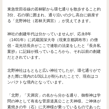
東急世田谷線の若林駅から環七通りを散歩すること約
3分、石の塀に囲まれ、通り沿いの少し高台に鎮座す
る「北野神社（若林天満宮）」が見えてきます。
神社の創建年代は分かっていませんが、応永8年
（1401年）に武蔵国深大寺（現東京都調布市）の僧
侶・花光坊長弁がここで連歌の法楽をしたと『長弁私
案抄』に記録が残っているころから、それ以前の創建
だとされています。
北野神社はもともと広い神社でしたが、環七通りがで
きた際に境内の1/3以上が削られたことで、現在はコ
ンパクトな境内となっています。
「北野」「天満宮」の名から分かる通り、御祭神は学
問の神として有名な菅原道真公こと天神様。ご神体が
素焼きの牛（石）に天神様が乗っているものであった