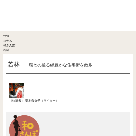
TOP
コラム
和さんぽ
若林
若林
環七の通る緑豊かな住宅街を散歩
［執筆者］
栗本奈央子
（ライター）