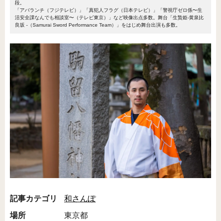
段。
「アバランチ（フジテレビ）」「真犯人フラグ（日本テレビ）」「警視庁ゼロ係〜生
活安全課なんでも相談室〜（テレビ東京）」など映像出点多数。舞台「生贄姫-黄泉比
良坂 -（Samurai Sword Performance Team）」をはじめ舞台出演も多数。
記事カテゴリ
和さんぽ
場所
東京都