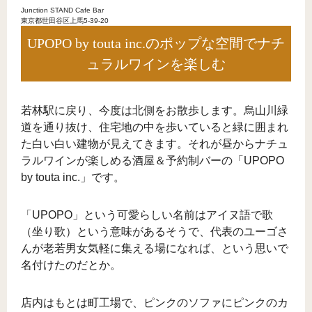
Junction STAND Cafe Bar
東京都世田谷区上馬5-39-20
UPOPO by touta inc.のポップな空間でナチ
ュラルワインを楽しむ
若林駅に戻り、今度は北側をお散歩します。烏山川緑
道を通り抜け、住宅地の中を歩いていると緑に囲まれ
た白い白い建物が見えてきます。それが昼からナチュ
ラルワインが楽しめる酒屋＆予約制バーの「UPOPO
by touta inc.」です。
「UPOPO」という可愛らしい名前はアイヌ語で歌
（坐り歌）という意味があるそうで、代表のユーゴさ
んが老若男女気軽に集える場になれば、という思いで
名付けたのだとか。
店内はもとは町工場で、ピンクのソファにピンクのカ