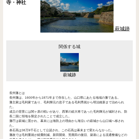
寺・神社
萩城跡
関係する城
萩城跡
長州藩とは
長州藩は、1600年から1871年まで存在した、山口県にあたる地域の藩である。
藩主家は毛利家であり、毛利輝元の息子である毛利秀就から明治維新まで治められ
た。
成立の背景には関ヶ原の戦いがあり、西軍の総大将であった毛利輝元が減封され、防
長二国に領地を限定されたことで成立した。
藩庁は萩城に置かれ、幕末には海防上の理由から海沿いの萩城から山口城へ移され
た。
表石高は36万9千石として公認され、この石高は幕末まで変わらなかった。
藩政では毛利重就が経費削減、新田開発、荒廃田の復旧、築港による流通整備などの