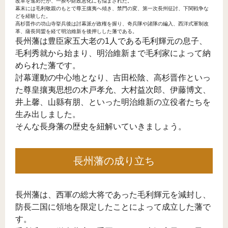
改革を進めたが、一揆や財政悪化にも悩まされた。
幕末には毛利敬親のもとで尊王攘夷へ傾き、禁門の変、第一次長州征討、下関戦争な
どを経験した。
高杉晋作の功山寺挙兵後は討幕派が政権を握り、奇兵隊や諸隊の編入、西洋式軍制改
革、薩長同盟を経て明治維新を後押しした藩である。
長州藩は豊臣家五大老の1人である毛利輝元の息子、
毛利秀就から始まり、明治維新まで毛利家によって納
められた藩です。
討幕運動の中心地となり、吉田松陰、高杉晋作といっ
た尊皇攘夷思想の木戸孝允、大村益次郎、伊藤博文、
井上馨、山縣有朋、といった明治維新の立役者たちを
生み出しました。
そんな長身藩の歴史を紐解いていきましょう。
長州藩の成り立ち
長州藩は、西軍の総大将であった毛利輝元を減封し、
防長二国に領地を限定したことによって成立した藩で
す。