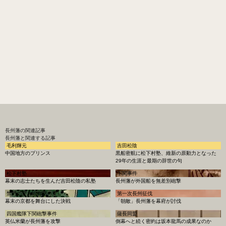
長州藩
の関連記事
長州藩と関連する記事
毛利輝元
吉田松陰
中国地方のプリンス
黒船密航に松下村塾、維新の原動力となった
29年の生涯と最期の辞世の句
松下村塾
下関事件
幕末の志士たちを生んだ吉田松陰の私塾
長州藩が外国船を無差別砲撃
禁門の変（蛤御門の変）
第一次長州征伐
幕末の京都を舞台にした決戦
「朝敵」長州藩を幕府が討伐
四国艦隊下関砲撃事件
薩長同盟
英仏米蘭が長州藩を攻撃
倒幕へと続く密約は坂本龍馬の成果なのか