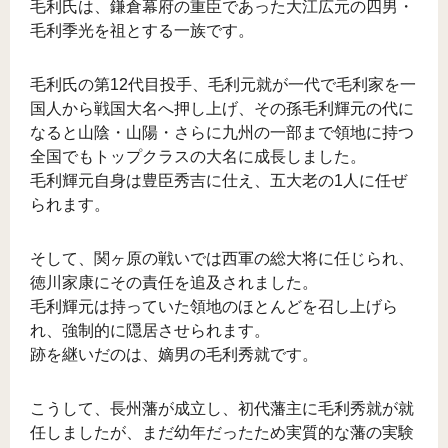
毛利氏は、鎌倉幕府の重臣であった大江広元の四男・
毛利季光を祖とする一族です。
毛利氏の第12代目投手、毛利元就が一代で毛利家を一
国人から戦国大名へ押し上げ、その孫毛利輝元の代に
なると山陰・山陽・さらに九州の一部まで領地に持つ
全国でもトップクラスの大名に成長しました。
毛利輝元自身は豊臣秀吉に仕え、五大老の1人に任ぜ
られます。
そして、関ヶ原の戦いでは西軍の総大将に任じられ、
徳川家康にその責任を追及されました。
毛利輝元は持っていた領地のほとんどを召し上げら
れ、強制的に隠居させられます。
跡を継いだのは、嫡男の毛利秀就です。
こうして、長州藩が成立し、初代藩主に毛利秀就が就
任しましたが、まだ幼年だったため実質的な藩の実験