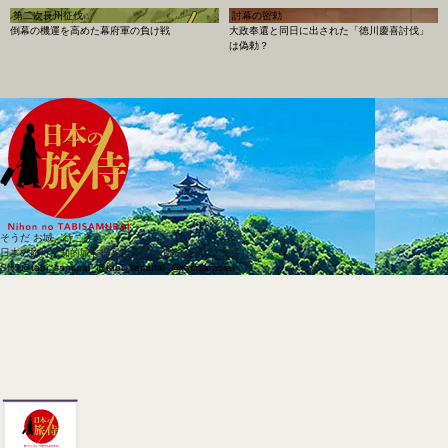
第二次長州征伐
討幕の密勅
倒幕の機運を高めた幕府軍の負け戦
大政奉還と同日に出された「徳川慶喜討伐」
は偽勅？
そうだ お城、行こう
日本の旅侍は知的城を提案する旅行情報メディアです。
SNS
@tabi_samurai_
@tabi_samurai_
@tabisamurai