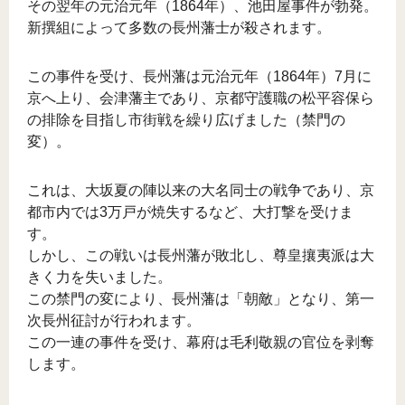
その翌年の元治元年（1864年）、池田屋事件が勃発。
新撰組によって多数の長州藩士が殺されます。
この事件を受け、長州藩は元治元年（1864年）7月に
京へ上り、会津藩主であり、京都守護職の松平容保ら
の排除を目指し市街戦を繰り広げました（禁門の
変）。
これは、大坂夏の陣以来の大名同士の戦争であり、京
都市内では3万戸が焼失するなど、大打撃を受けま
す。
しかし、この戦いは長州藩が敗北し、尊皇攘夷派は大
きく力を失いました。
この禁門の変により、長州藩は「朝敵」となり、第一
次長州征討が行われます。
この一連の事件を受け、幕府は毛利敬親の官位を剥奪
します。