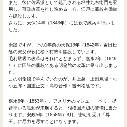
また、後に佐幕派として処刑される坪井九右衛門を登
用し、藩政改革を推し進める一方、江戸に藩校有備館
を建設します、
さらに、天保14年（1843年）には萩で練兵を行いま
した。
余談ですが、その1年前の天保13年（1842年）吉田松
陰の叔父が萩に松下村塾を開設しています。
毛利敬親の改革はそれにとどまらず、嘉永2年（1849
年）に国許の藩校である明倫館の改革に乗り出しまし
た。
この明倫館で学んでいたのが、井上馨・上田鳳陽・桂
小五郎・国重正文・高杉晋作・吉田松陰です。
嘉永6年（1853年）、アメリカのマシュー・ペリー提
督率いる黒船が来航すると、相模国周辺の警備に当た
ります。安政5年（1858年）8月、密勅を受け「尊
王」に尽力を尽すことになります。