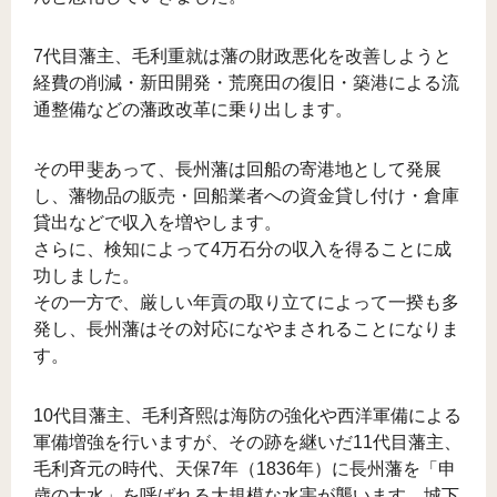
7代目藩主、毛利重就は藩の財政悪化を改善しようと
経費の削減・新田開発・荒廃田の復旧・築港による流
通整備などの藩政改革に乗り出します。
その甲斐あって、長州藩は回船の寄港地として発展
し、藩物品の販売・回船業者への資金貸し付け・倉庫
貸出などで収入を増やします。
さらに、検知によって4万石分の収入を得ることに成
功しました。
その一方で、厳しい年貢の取り立てによって一揆も多
発し、長州藩はその対応になやまされることになりま
す。
10代目藩主、毛利斉熙は海防の強化や西洋軍備による
軍備増強を行いますが、その跡を継いだ11代目藩主、
毛利斉元の時代、天保7年（1836年）に長州藩を「申
歳の大水」を呼ばれる大規模な水害が襲います。城下