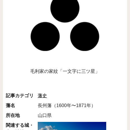
毛利家の家紋「一文字に三ツ星」
記事カテゴリ
藩史
藩名
長州藩（1600年〜1871年）
所在地
山口県
関連する城・