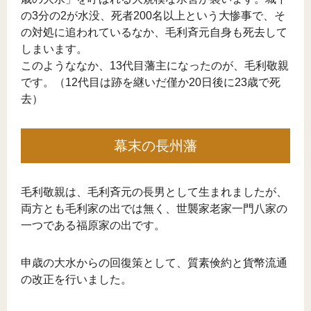
の3分の2が水没、死者200名以上という大惨事で、そ
の対処に追われているなか、毛利斉元自身も死去して
しまいます。
このようななか、13代目藩主になったのが、毛利敬親
です。（12代目は跡を継いだ僅か20日後に23歳で死
去）
幕末の長州藩
毛利敬親は、毛利斉元の長男として生まれましたが、
両方とも毛利家の出では無く、世襲家老家一門八家の
一つである福原家の出です。
申歳の大水からの回復策として、質素倹約と貨幣流通
の改正を行いました。