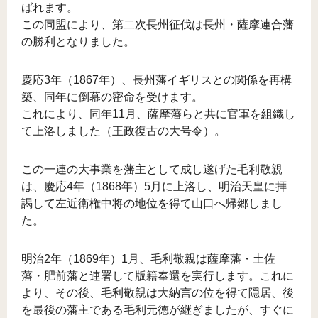
ばれます。
この同盟により、第二次長州征伐は長州・薩摩連合藩
の勝利となりました。
慶応3年（1867年）、長州藩イギリスとの関係を再構
築、同年に倒幕の密命を受けます。
これにより、同年11月、薩摩藩らと共に官軍を組織し
て上洛しました（王政復古の大号令）。
この一連の大事業を藩主として成し遂げた毛利敬親
は、慶応4年（1868年）5月に上洛し、明治天皇に拝
謁して左近衛権中将の地位を得て山口へ帰郷しまし
た。
明治2年（1869年）1月、毛利敬親は薩摩藩・土佐
藩・肥前藩と連署して版籍奉還を実行します。これに
より、その後、毛利敬親は大納言の位を得て隠居、後
を最後の藩主である毛利元徳が継ぎましたが、すぐに