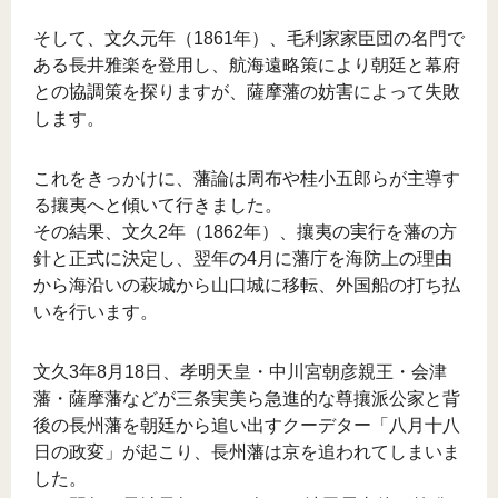
そして、文久元年（1861年）、毛利家家臣団の名門で
ある長井雅楽を登用し、航海遠略策により朝廷と幕府
との協調策を探りますが、薩摩藩の妨害によって失敗
します。
これをきっかけに、藩論は周布や桂小五郎らが主導す
る攘夷へと傾いて行きました。
その結果、文久2年（1862年）、攘夷の実行を藩の方
針と正式に決定し、翌年の4月に藩庁を海防上の理由
から海沿いの萩城から山口城に移転、外国船の打ち払
いを行います。
文久3年8月18日、孝明天皇・中川宮朝彦親王・会津
藩・薩摩藩などが三条実美ら急進的な尊攘派公家と背
後の長州藩を朝廷から追い出すクーデター「八月十八
日の政変」が起こり、長州藩は京を追われてしまいま
した。