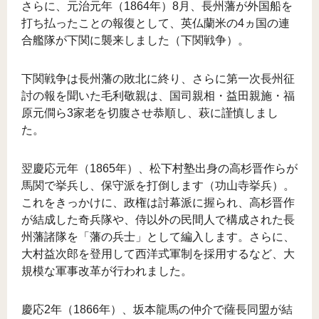
さらに、元治元年（1864年）8月、長州藩が外国船を
打ち払ったことの報復として、英仏蘭米の4ヵ国の連
合艦隊が下関に襲来しました（下関戦争）。
下関戦争は長州藩の敗北に終り、さらに第一次長州征
討の報を聞いた毛利敬親は、国司親相・益田親施・福
原元僴ら3家老を切腹させ恭順し、萩に謹慎しまし
た。
翌慶応元年（1865年）、松下村塾出身の高杉晋作らが
馬関で挙兵し、保守派を打倒します（功山寺挙兵）。
これをきっかけに、政権は討幕派に握られ、高杉晋作
が結成した奇兵隊や、侍以外の民間人で構成された長
州藩諸隊を「藩の兵士」として編入します。さらに、
大村益次郎を登用して西洋式軍制を採用するなど、大
規模な軍事改革が行われました。
慶応2年（1866年）、坂本龍馬の仲介で薩長同盟が結