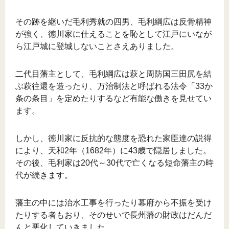
その跡を継いだ毛利秀就の四男、毛利綱広は反骨精神
が強く、徳川家に仕えることを恥として江戸にいなが
ら江戸城に登城しないことさえありました。
二代目藩主として、毛利綱広は萩と周防国三田尻を結
ぶ萩往還を造ったり、万治制法と呼ばれる法令「33か
条の条目」を定めたりするなど有能な働きを見せてい
ます。
しかし、徳川家に反抗的な態度を恐れた家臣達の説得
により、天和2年（1682年）に43歳で隠居しました。
その後、毛利家は20代～30代で亡くなる短命藩主の時
代が続きます。
藩主の中には治水工事を行ったり幕府から不振を受け
たりする者もおり、そのせいで長州藩の財政はだんだ
んと悪化していきました。