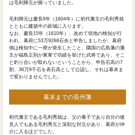
は毛利輝元が握っていました。
毛利輝元は慶長9年（1604年）に初代藩主の毛利秀就
とともに建築中の萩城に入ります。
なお、慶長15年（1610年）、改めて領地の検知が行
われ、幕府に53万9268石余と申告しましたが、幕府
側は検知中に一揆が発生したこと、隣国の広島藩の藩
主が福島正則が東軍で功績を挙げた武将であり、そこ
と釣り合いが取れないということから、申告石高の7
割、36万9千石を表石高として公認し、それは幕末ま
で変わりませんでした。
幕末までの長州藩
初代藩主である毛利秀就は、父の養子であり自分の後
見人でもある毛利秀元と深刻な対立があり、幕府が仲
介に入るほどでした。