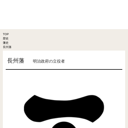
TOP
歴史
藩史
長州藩
長州藩
明治政府の立役者