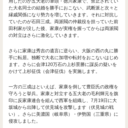
用したのが五大老の筆頭・徳川家康で、禁止されてい
た大名同士の結婚を勝手におこない、武断派と次々と
縁戚関係になり勢力を増していきます。それに対抗し
ていたのが石田三成。両派閥の仲裁役を担っていた前
田利家が没した後、家康が実権を握ってからは両派閥
の対立はさらに激化していきます。
さらに家康は秀吉の遺言に逆らい、大阪の西の丸に勝
手に転居。独断で大名に加増や転封をおこないはじめ
ます。さらに会津120万石の上杉景勝に謀反の疑いを
かけて上杉征伐（会津征伐）を実施します。
一方の三成はといえば、家康を倒して豊臣氏の政権を
守ろうと挙兵。家康と対立する五大老の毛利輝元を旗
印に反家康連合を組んで西軍を組織し、7月19日に大
坂城から出陣して伏見城を攻撃します（伏見城の戦
い）。さらに美濃国（岐阜県）・伊勢国（三重県）に
侵攻しました。