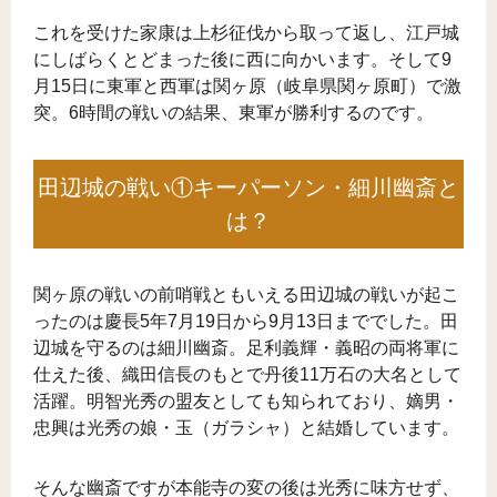
これを受けた家康は上杉征伐から取って返し、江戸城
にしばらくとどまった後に西に向かいます。そして9
月15日に東軍と西軍は関ヶ原（岐阜県関ヶ原町）で激
突。6時間の戦いの結果、東軍が勝利するのです。
田辺城の戦い①キーパーソン・細川幽斎と
は？
関ヶ原の戦いの前哨戦ともいえる田辺城の戦いが起こ
ったのは慶長5年7月19日から9月13日まででした。田
辺城を守るのは細川幽斎。足利義輝・義昭の両将軍に
仕えた後、織田信長のもとで丹後11万石の大名として
活躍。明智光秀の盟友としても知られており、嫡男・
忠興は光秀の娘・玉（ガラシャ）と結婚しています。
そんな幽斎ですが本能寺の変の後は光秀に味方せず、