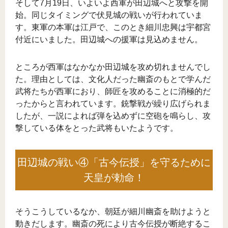
そして7月19日、いよいよ西軍が田辺城へと攻撃を開
始。同じタイミングで伏見城の戦いが行われていま
す。東軍の本軍は江戸で、このとき細川忠興は宇都宮
付近にいました。田辺城への援軍は見込めません。
ところが西軍はなかなか田辺城を攻め切れませんでし
た。理由としては、文化人だった幽斎のもとで学んだ
武将たちが西軍におり、師匠を攻めることに消極的だ
ったからと言われています。銃撃戦が繰り広げられま
したが、一説によれば弾を込めずに空砲を鳴らし、攻
撃している体をとった武将もいたようです。
田辺城の戦い④「古今伝授」を守るために
天皇が勅命！
そうこうしているなか、朝廷が細川幽斎を助けようと
動きだします。幽斎の死により古今伝授が断絶するこ