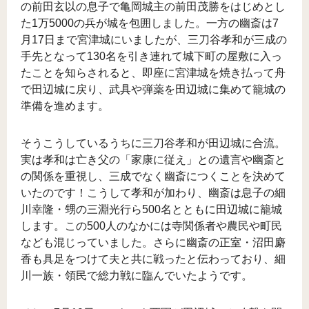
の前田玄以の息子で亀岡城主の前田茂勝をはじめとし
た1万5000の兵が城を包囲しました。一方の幽斎は7
月17日まで宮津城にいましたが、三刀谷孝和が三成の
手先となって130名を引き連れて城下町の屋敷に入っ
たことを知らされると、即座に宮津城を焼き払って舟
で田辺城に戻り、武具や弾薬を田辺城に集めて籠城の
準備を進めます。
そうこうしているうちに三刀谷孝和が田辺城に合流。
実は孝和は亡き父の「家康に従え」との遺言や幽斎と
の関係を重視し、三成でなく幽斎につくことを決めて
いたのです！こうして孝和が加わり、幽斎は息子の細
川幸隆・甥の三淵光行ら500名とともに田辺城に籠城
します。この500人のなかには寺関係者や農民や町民
なども混じっていました。さらに幽斎の正室・沼田麝
香も具足をつけて夫と共に戦ったと伝わっており、細
川一族・領民で総力戦に臨んでいたようです。