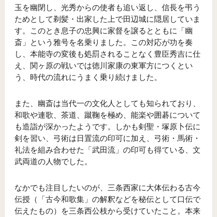
玉を幽閉し、光秀からの使者も追い返し、信長を弔う
ためとして剃髪・出家した上で田辺城に隠居していま
す。このとき息子の忠興に家督を譲るとともに「幽
斎」という雅号を名乗りました。この対応が功を奏
し、本能寺の変後も処罰されることなく豊臣秀吉に仕
え、関ヶ原の戦いでは徳川家康の東軍方につくとい
う、時代の流れにうまく乗り続けました。
また、幽斎は当代一の文化人としても知られており、
和歌や連歌、茶道、蹴鞠を極め、能楽や囲碁について
も造詣が深かったようです。しかも剣聖・塚原卜伝に
剣を習い、弓術は日置流の印可に加え、弓術・馬術・
礼法を組み合わせた「武田流」の印可も得ている、文
武両道の人物でした。
なかでも注目したいのが、三条西家に大体伝わる古今
伝授（「古今和歌集」の解釈などを秘伝として口伝で
伝えたもの）を三条西公枝から受けていたこと。本来