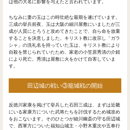
は他の大名に影響を与えたと言われています。
ちなみに妻の玉はこの時壮絶な最期を遂げています。
三成の挙兵前夜、玉は大阪の細川屋敷にいましたが三
成が人質にとろうと攻めてきたことで、自ら命を放棄
することを決意しました。キリスト教に改宗し「ガラ
シャ」の洗礼名を持っていた玉は、キリスト教により
自殺を禁じられていたため、家老の小笠原秀清の介錯
により死亡。秀清は屋敷に火をかけて自害していま
す。
田辺城の戦い③籠城戦の開始
反徳川家康を掲げて挙兵した石田三成は、まずは近畿
にいる家康方についた武将たちを討伐するため城攻め
をおこないます。そのひとつが細川幽斎の守る田辺城
で、西軍方についた福知山城主・小野木重次や五奉行