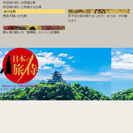
田辺城の戦い
の関連記事
田辺城の戦いと関連する記事
細川忠興
関ヶ原の戦い
秀吉子飼いの七将
天下分け目の戦〜きっかけ・まとめ・その後
とは？
伏見城の戦い
関ヶ原の戦いの「前哨戦」というべき激戦
そうだ お城、行こう
日本の旅侍は知的城を提案する旅行情報メディアです。
SNS
@tabi_samurai_
@tabi_samurai_
@tabisamurai