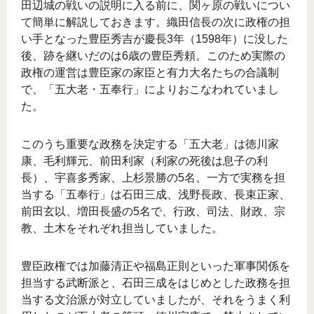
田辺城の戦いの説明に入る前に、関ヶ原の戦いについ
て簡単に解説しておきます。織田信長の次に政権の担
い手となった豊臣秀吉が慶長3年（1598年）に没した
後、跡を継いだのは6歳の豊臣秀頼。このため実際の
政権の運営は豊臣家の家臣と有力大名たちの合議制
で、「五大老・五奉行」によりおこなわれていまし
た。
このうち重要な政務を決定する「五大老」は徳川家
康、毛利輝元、前田利家（利家の死後は息子の利
長）、宇喜多秀家、上杉景勝の5名。一方で実務を担
当する「五奉行」は石田三成、浅野長政、長束正家、
前田玄以、増田長盛の5名で、行政、司法、財政、宗
教、土木をそれぞれ担当していました。
豊臣政権では加藤清正や福島正則といった軍事関係を
担当する武断派と、石田三成をはじめとした政務を担
当する文治派が対立していましたが、それをうまく利