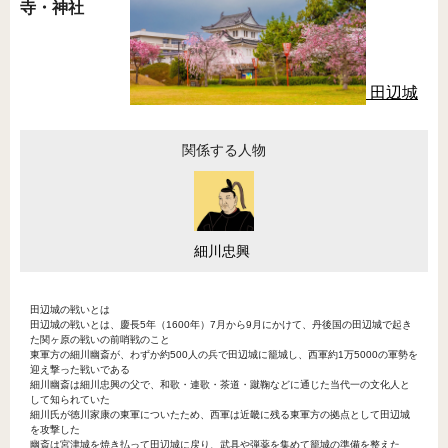
寺・神社
田辺城
関係する人物
細川忠興
田辺城の戦いとは
田辺城の戦いとは、慶長5年（1600年）7月から9月にかけて、丹後国の田辺城で起き
た関ヶ原の戦いの前哨戦のこと
東軍方の細川幽斎が、わずか約500人の兵で田辺城に籠城し、西軍約1万5000の軍勢を
迎え撃った戦いである
細川幽斎は細川忠興の父で、和歌・連歌・茶道・蹴鞠などに通じた当代一の文化人と
して知られていた
細川氏が徳川家康の東軍についたため、西軍は近畿に残る東軍方の拠点として田辺城
を攻撃した
幽斎は宮津城を焼き払って田辺城に戻り、武具や弾薬を集めて籠城の準備を整えた