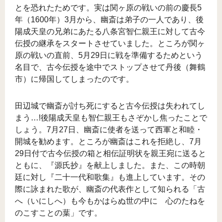
とを恐れたためです。実は関ヶ原の戦いの前の慶長5
年（1600年）3月から、幽斎は弟子の一人であり、後
陽成天皇の兄弟にあたる八条宮智仁親王に対して古今
伝授の継承をスタートさせていました。ところが関ヶ
原の戦いの直前、5月29日に戦を準備するためという
名目で、古今伝授を途中でストップさせて丹後（舞鶴
市）に帰国してしまったのです。
田辺城で幽斎が討ち死にすると古今伝授は失われてし
まう…!後陽成天皇も智仁親王もさぞかし焦ったことで
しょう。7月27日、幽斎に使者を送って西軍と和睦・
開城を勧めます。ところが幽斎はこれを拒絶し、7月
29日付で古今伝授の箱と相伝証明状を親王宛に送ると
ともに、『源氏抄』を献上しました。また、この時朝
廷に対し『二十一代和歌集』も進上しています。その
際に詠まれた歌が、幽斎の代表作として知られる「古
へ（いにしへ）も今もかはらぬ世の中に 心のたねを
のこすことの葉」です。