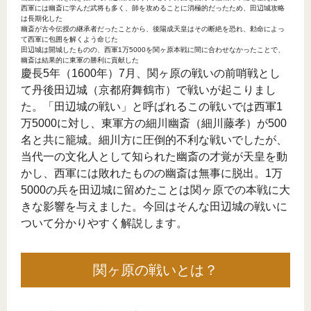
西軍には幽斎に学んだ武将も多く、師を攻めることに消極的だったため、田辺城攻略
は長期化した
幽斎が古今伝授の継承者だったことから、後陽成天皇はその断絶を恐れ、勅命によっ
て西軍に包囲を解くよう命じた
田辺城は開城したものの、西軍1万5000を関ヶ原本戦に間に合わせなかったことで、
幽斎は結果的に東軍の勝利に貢献した
慶長5年（1600年）7月、関ヶ原の戦いの前哨戦とし
て丹後田辺城（京都府舞鶴市）で戦いが起こりまし
た。「田辺城の戦い」と呼ばれるこの戦いでは西軍1
万5000に対し、東軍方の細川幽斎（細川藤孝）が500
名と共に籠城。細川方に圧倒的不利な戦いでしたが、
当代一の文化人として知られた幽斎の才覚が天皇を動
かし、西軍には敗れたものの幽斎は無事に脱出。1万
5000の兵を田辺城に留めたことは関ヶ原での本戦に大
きな影響を与えました。今回はそんな田辺城の戦いに
ついて分かりやすく解説します。
関ヶ原の戦いとは？