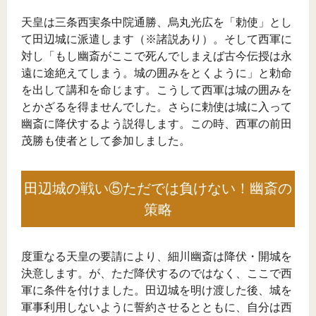
天皇は三条西実条中院通勝、烏丸光広を「勅使」とし
て田辺城に派遣します（※諸説あり）。そして西軍に
対し「もし幽斎がここで死んでしまえば古今伝授は永
遠に途絶えてしまう。城の囲みをとくように」と勅命
を出して講和を命じます。こうして西軍は城の囲みを
とかざるを得ませんでした。さらに勅使は城に入って
幽斎に降伏するよう説得します。この時、西軍の前田
茂勝も使者として参加しました。
田辺城の戦い⑤ただでは負けない！幽斎の
策略
度重なる天皇の要請により、細川幽斎は降伏・開城を
決意します。が、ただ降伏するのではなく、ここで西
軍に条件を付けました。田辺城を明け渡した後、城を
軍事利用しないように誓約させるとともに、自分は西