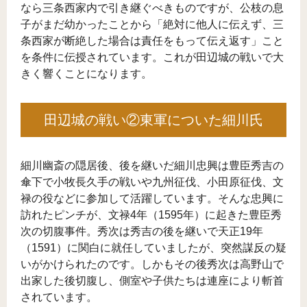
なら三条西家内で引き継ぐべきものですが、公枝の息
子がまだ幼かったことから「絶対に他人に伝えず、三
条西家が断絶した場合は責任をもって伝え返す」こと
を条件に伝授されています。これが田辺城の戦いで大
きく響くことになります。
田辺城の戦い②東軍についた細川氏
細川幽斎の隠居後、後を継いだ細川忠興は豊臣秀吉の
傘下で小牧長久手の戦いや九州征伐、小田原征伐、文
禄の役などに参加して活躍しています。そんな忠興に
訪れたピンチが、文禄4年（1595年）に起きた豊臣秀
次の切腹事件。秀次は秀吉の後を継いで天正19年
（1591）に関白に就任していましたが、突然謀反の疑
いがかけられたのです。しかもその後秀次は高野山で
出家した後切腹し、側室や子供たちは連座により斬首
されています。