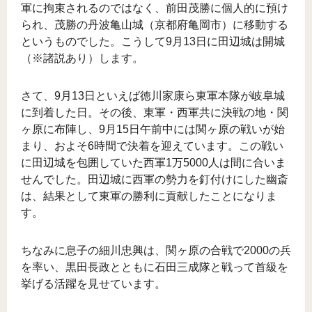
軍に拘束されるのではなく、前田茂勝に個人的に預け
られ、茂勝の丹波亀山城（京都府亀岡市）に移動する
というものでした。こうして9月13日に田辺城は開城
（※諸説あり）します。
さて、9月13日といえば徳川家康ら東軍本隊が岐阜城
に到着した日。その後、東軍・西軍共に決戦の地・関
ヶ原に布陣し、9月15日午前中には関ヶ原の戦いが始
まり、およそ6時間で決着を迎えています。この戦い
に田辺城を包囲していた西軍1万5000人は間に合いま
せんでした。田辺城に西軍の勢力を釘付けにした幽斎
は、結果として東軍の勝利に貢献したことになりま
す。
ちなみに息子の細川忠興は、関ヶ原の合戦で2000の兵
を率い、黒田長政とともに石田三成隊と戦って首級を
挙げる活躍を見せています。