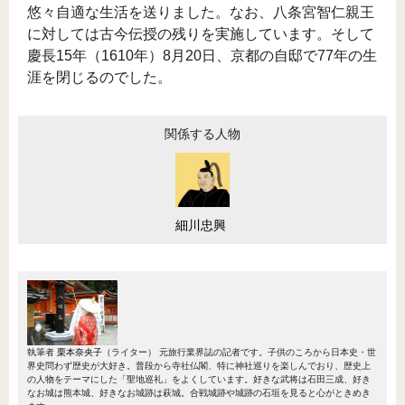
悠々自適な生活を送りました。なお、八条宮智仁親王
に対しては古今伝授の残りを実施しています。そして
慶長15年（1610年）8月20日、京都の自邸で77年の生
涯を閉じるのでした。
関係する人物
細川忠興
執筆者
栗本奈央子
（ライター）
元旅行業界誌の記者です。子供のころから日本史・世
界史問わず歴史が大好き。普段から寺社仏閣、特に神社巡りを楽しんでおり、歴史上
の人物をテーマにした「聖地巡礼」をよくしています。好きな武将は石田三成、好き
なお城は熊本城、好きなお城跡は萩城。合戦城跡や城跡の石垣を見ると心がときめき