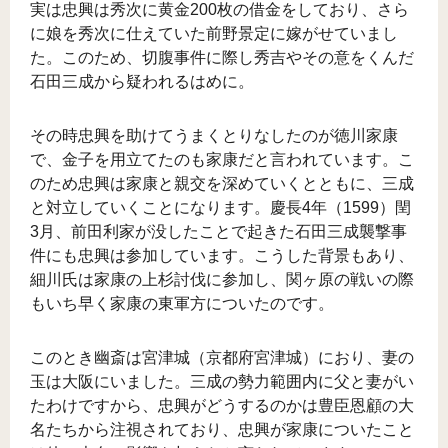
実は忠興は秀次に黄金200枚の借金をしており、さら
に娘を秀次に仕えていた前野景定に嫁がせていまし
た。このため、切腹事件に際し秀吉やその意をくんだ
石田三成から疑われるはめに。
その時忠興を助けてうまくとりなしたのが徳川家康
で、金子を用立てたのも家康だと言われています。こ
のため忠興は家康と親交を深めていくとともに、三成
と対立していくことになります。慶長4年（1599）閏
3月、前田利家が没したことで起きた石田三成襲撃事
件にも忠興は参加しています。こうした背景もあり、
細川氏は家康の上杉討伐に参加し、関ヶ原の戦いの際
もいち早く家康の東軍方についたのです。
このとき幽斎は宮津城（京都府宮津城）におり、妻の
玉は大阪にいました。三成の勢力範囲内に父と妻がい
たわけですから、忠興がどうするのかは豊臣恩顧の大
名たちから注視されており、忠興が家康についたこと