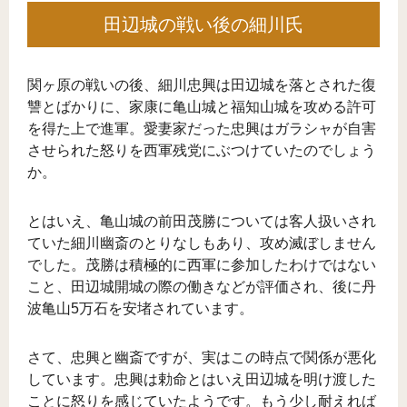
田辺城の戦い後の細川氏
関ヶ原の戦いの後、細川忠興は田辺城を落とされた復
讐とばかりに、家康に亀山城と福知山城を攻める許可
を得た上で進軍。愛妻家だった忠興はガラシャが自害
させられた怒りを西軍残党にぶつけていたのでしょう
か。
とはいえ、亀山城の前田茂勝については客人扱いされ
ていた細川幽斎のとりなしもあり、攻め滅ぼしません
でした。茂勝は積極的に西軍に参加したわけではない
こと、田辺城開城の際の働きなどが評価され、後に丹
波亀山5万石を安堵されています。
さて、忠興と幽斎ですが、実はこの時点で関係が悪化
しています。忠興は勅命とはいえ田辺城を明け渡した
ことに怒りを感じていたようです。もう少し耐えれば