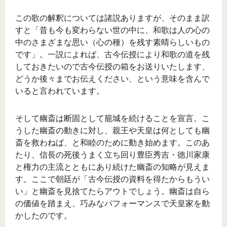
この歌の解釈については諸説ありますが、そのまま訳
すと「昔も今も変わらない世の中に、和歌は人の心の
中のさまざまな思い（心の種）を残す素晴らしいもの
です」。一説によれば、古今伝授により和歌の道を残
しておきたいので古今伝授の箱をお送りいたします、
どうか後々までお伝えください、という意味を含んで
いると言われています。
そして幽斎は断固として籠城を続けることを宣言。こ
うした幽斎の動きに対し、親王や天皇は何としても幽
斎を救わねば、と和睦のために動き始めます。このあ
たり、信長の死後うまく立ち回り豊臣秀吉・徳川家康
と権力の主流とともにあり続けた幽斎の知略が見えま
す。ここで朝廷が「古今伝授の資料を得たからもうい
い」と幽斎を見捨てたらアウトでしょう。幽斎は自ら
の価値を踏まえ、巧みなパフォーマンスで天皇家を動
かしたのです。