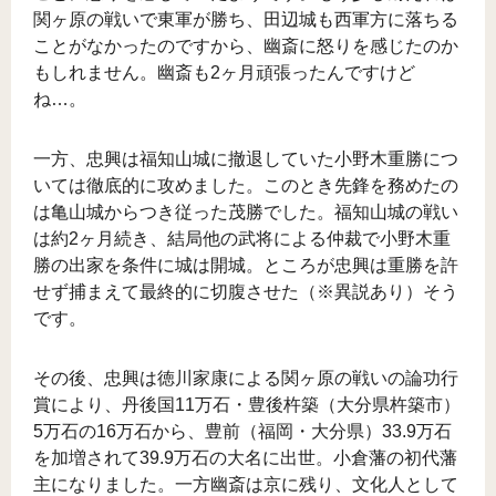
関ヶ原の戦いで東軍が勝ち、田辺城も西軍方に落ちる
ことがなかったのですから、幽斎に怒りを感じたのか
もしれません。幽斎も2ヶ月頑張ったんですけど
ね…。
一方、忠興は福知山城に撤退していた小野木重勝につ
いては徹底的に攻めました。このとき先鋒を務めたの
は亀山城からつき従った茂勝でした。福知山城の戦い
は約2ヶ月続き、結局他の武将による仲裁で小野木重
勝の出家を条件に城は開城。ところが忠興は重勝を許
せず捕まえて最終的に切腹させた（※異説あり）そう
です。
その後、忠興は徳川家康による関ヶ原の戦いの論功行
賞により、丹後国11万石・豊後杵築（大分県杵築市）
5万石の16万石から、豊前（福岡・大分県）33.9万石
を加増されて39.9万石の大名に出世。小倉藩の初代藩
主になりました。一方幽斎は京に残り、文化人として