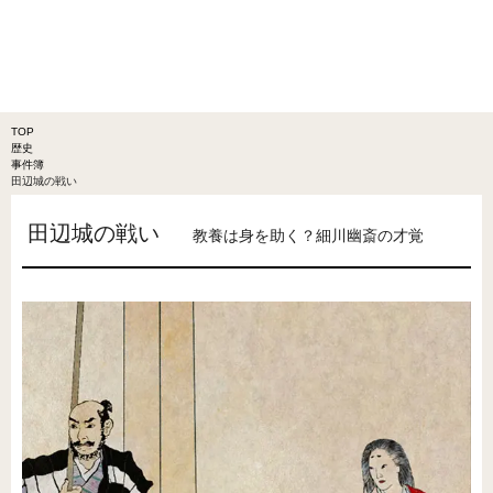
TOP
歴史
事件簿
田辺城の戦い
田辺城の戦い
教養は身を助く？細川幽斎の才覚