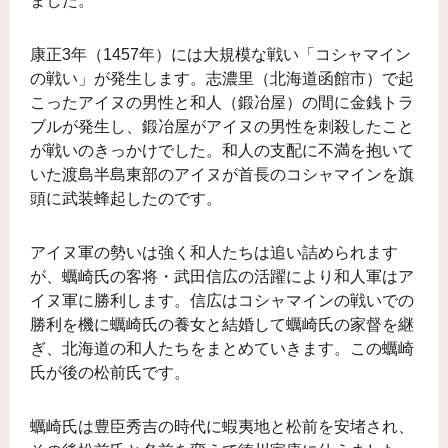
ました。
康正3年（1457年）には大規模な戦い「コシャマイン
の戦い」が発生します。志濃里（北海道函館市）で起
こったアイヌの男性と和人（鍛冶屋）の間に金銭トラ
ブルが発生し、鍛冶屋がアイヌの男性を刺殺したこと
が戦いのきっかけでした。和人の支配に不満を抱いて
いた渡島半島東部のアイヌが首長のコシャマインを旗
頭に武装蜂起したのです。
アイヌ軍の勢いは強く和人たちは追い詰められます
が、蠣崎氏の客将・武田信広の活躍により和人軍はア
イヌ軍に勝利します。信広はコシャマインの戦いでの
勝利を機に蠣崎氏の養女と結婚して蠣崎氏の家督を継
ぎ、北海道の和人たちをまとめていきます。この蠣崎
氏が後の松前氏です。
蠣崎氏は豊臣秀吉の時代に蝦夷地と松前を安堵され、