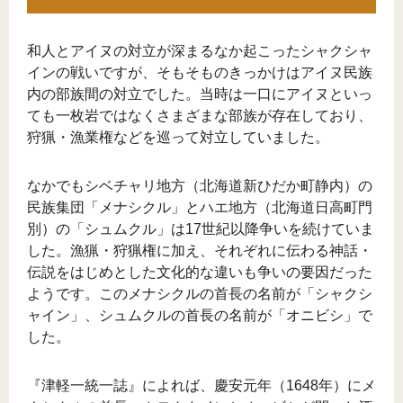
和人とアイヌの対立が深まるなか起こったシャクシャ
インの戦いですが、そもそものきっかけはアイヌ民族
内の部族間の対立でした。当時は一口にアイヌといっ
ても一枚岩ではなくさまざまな部族が存在しており、
狩猟・漁業権などを巡って対立していました。
なかでもシベチャリ地方（北海道新ひだか町静内）の
民族集団「メナシクル」とハエ地方（北海道日高町門
別）の「シュムクル」は17世紀以降争いを続けていま
した。漁猟・狩猟権に加え、それぞれに伝わる神話・
伝説をはじめとした文化的な違いも争いの要因だった
ようです。このメナシクルの首長の名前が「シャクシ
ャイン」、シュムクルの首長の名前が「オニビシ」で
した。
『津軽一統一誌』によれば、慶安元年（1648年）にメ