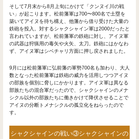
そして7月末から8月上旬にかけて「クンヌイ川の戦
い」が起こります。松前藩軍は700〜800名で土塁を
築いてアイヌを待ち構え、他藩から借り受けた大量の
鉄砲を投入。対するシャクシャイン軍は2000だったと
言われていますが、松前藩軍の鉄砲に対し、アイヌ軍
の武器は狩猟用の毒矢や火矢、太刀。鉄砲にはかなわ
ず、アイヌ軍はシベチャリ方面に押し戻されました。
9月には松前藩軍に弘前藩の軍勢700名も加わり、大人
数となった松前藩軍は鉄砲の威力を活用しつつアイヌ
の部族を個別に脅しにかかります。アイヌ軍は異なる
部族たちの混合軍だったので、シャクシャインのメナ
シクル以外の部族たちに働きかけて降伏させることで
アイヌの分断トメナシクルの孤立化をねらったので
す。
シャクシャインの戦い③シャクシャインの