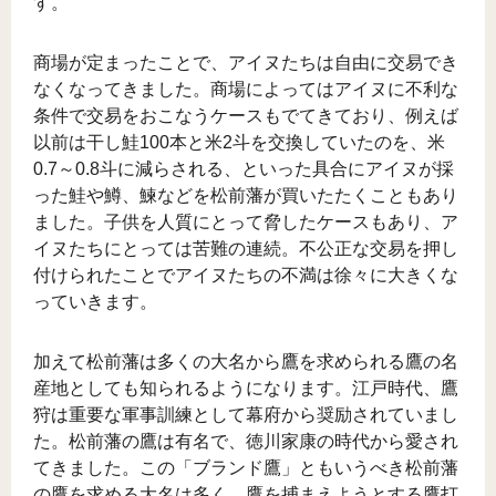
す。
商場が定まったことで、アイヌたちは自由に交易でき
なくなってきました。商場によってはアイヌに不利な
条件で交易をおこなうケースもでてきており、例えば
以前は干し鮭100本と米2斗を交換していたのを、米
0.7～0.8斗に減らされる、といった具合にアイヌが採
った鮭や鱒、鰊などを松前藩が買いたたくこともあり
ました。子供を人質にとって脅したケースもあり、ア
イヌたちにとっては苦難の連続。不公正な交易を押し
付けられたことでアイヌたちの不満は徐々に大きくな
っていきます。
加えて松前藩は多くの大名から鷹を求められる鷹の名
産地としても知られるようになります。江戸時代、鷹
狩は重要な軍事訓練として幕府から奨励されていまし
た。松前藩の鷹は有名で、徳川家康の時代から愛され
てきました。この「ブランド鷹」ともいうべき松前藩
の鷹を求める大名は多く、鷹を捕まえようとする鷹打