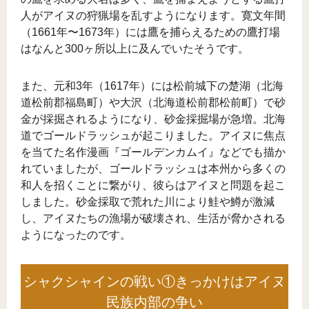
人がアイヌの狩猟場を乱すようになります。寛文年間
（1661年〜1673年）には鷹を捕らえるための鷹打場
はなんと300ヶ所以上に及んでいたそうです。
また、元和3年（1617年）には松前城下の楚湖（北海
道松前郡福島町）や大沢（北海道松前郡松前町）で砂
金が採掘されるようになり、砂金採掘場が急増。北海
道でゴールドラッシュが起こりました。アイヌに焦点
を当てた名作漫画『ゴールデンカムイ』などでも描か
れていましたが、ゴールドラッシュは本州から多くの
和人を招くことに繋がり、彼らはアイヌと問題を起こ
しました。砂金採取で荒れた川により鮭や鱒が激減
し、アイヌたちの漁場が破壊され、生活が脅かされる
ようになったのです。
シャクシャインの戦い①きっかけはアイヌ
民族内部の争い