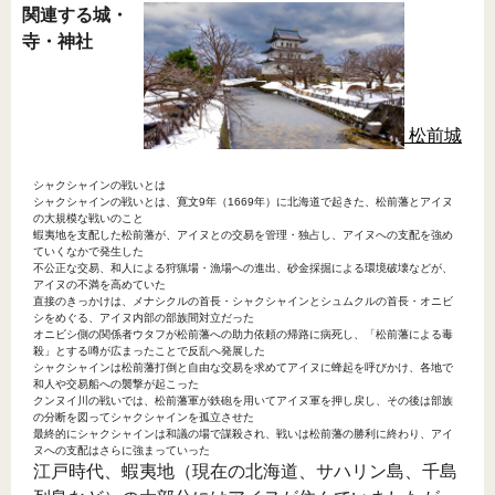
関連する城・
寺・神社
松前城
シャクシャインの戦いとは
シャクシャインの戦いとは、寛文9年（1669年）に北海道で起きた、松前藩とアイヌ
の大規模な戦いのこと
蝦夷地を支配した松前藩が、アイヌとの交易を管理・独占し、アイヌへの支配を強め
ていくなかで発生した
不公正な交易、和人による狩猟場・漁場への進出、砂金採掘による環境破壊などが、
アイヌの不満を高めていた
直接のきっかけは、メナシクルの首長・シャクシャインとシュムクルの首長・オニビ
シをめぐる、アイヌ内部の部族間対立だった
オニビシ側の関係者ウタフが松前藩への助力依頼の帰路に病死し、「松前藩による毒
殺」とする噂が広まったことで反乱へ発展した
シャクシャインは松前藩打倒と自由な交易を求めてアイヌに蜂起を呼びかけ、各地で
和人や交易船への襲撃が起こった
クンヌイ川の戦いでは、松前藩軍が鉄砲を用いてアイヌ軍を押し戻し、その後は部族
の分断を図ってシャクシャインを孤立させた
最終的にシャクシャインは和議の場で謀殺され、戦いは松前藩の勝利に終わり、アイ
ヌへの支配はさらに強まっていった
江戸時代、蝦夷地（現在の北海道、サハリン島、千島