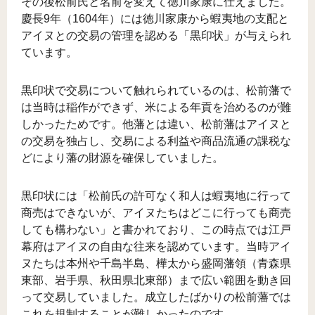
その後松前氏と名前を変えて徳川家康に仕えました。
慶長9年（1604年）には徳川家康から蝦夷地の支配と
アイヌとの交易の管理を認める「黒印状」が与えられ
ています。
黒印状で交易について触れられているのは、松前藩で
は当時は稲作ができず、米による年貢を治めるのが難
しかったためです。他藩とは違い、松前藩はアイヌと
の交易を独占し、交易による利益や商品流通の課税な
どにより藩の財源を確保していました。
黒印状には「松前氏の許可なく和人は蝦夷地に行って
商売はできないが、アイヌたちはどこに行っても商売
しても構わない」と書かれており、この時点では江戸
幕府はアイヌの自由な往来を認めています。当時アイ
ヌたちは本州や千島半島、樺太から盛岡藩領（青森県
東部、岩手県、秋田県北東部）まで広い範囲を動き回
って交易していました。成立したばかりの松前藩では
これを規制することが難しかったのです。