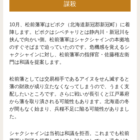
謀殺
10月、松前藩軍はピポク（北海道新冠郡新冠町）に着
陣します。ピポクはシベチャリとは静内川・新冠川を
挟んで向かい側。松前藩軍はシャクシャインの本拠地
のすぐそばまで迫っていたのです。危機感を覚えるシ
ャクシャインに対し、松前藩軍の指揮官・佐藤権左衛
門は和議を提案します。
松前藩としては交易相手であるアイヌをせん滅すると
藩の財政が成り立たなくなってしまうので、うまく支
配したいところです。さらに戦いが長引くと江戸幕府
から藩を取り潰される可能性もあります。北海道の冬
が間もなく始まり、兵糧不足に陥る可能性がありまし
た。
シャクシャインは当初は和議を拒否。これまでも松前