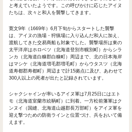
と考えていたようです。この呼びかけに応じたアイヌ
たちは、次々と和人を襲撃してきます。
寛文9年（1669年）6月下旬からスタートした襲撃
は、アイヌの漁場・狩猟場に入り込んだ和人に加え、
渡航してきた交易商船も対象でした。襲撃場所は東の
太平洋岸はホロベツ（北海道登別市幌別町）からシラ
ンカ（北海道白糠郡白糠町）周辺まで、北の日本海岸
はマシケ（北海道増毛郡増毛町）からウタスツ（北海
道寿都郡寿都町）周辺まで計15拠点に及び、あわせて
300人以上の死者が出たと記録されています。
シャクシャインが率いるアイヌ軍は7月25日にはエト
モ（北海道室蘭市絵鞆町）に到着。一方松前藩軍はク
ンヌイ（国縫、北海道山越郡長万部町）をアイヌ軍を
迎え撃つための防衛ラインと位置づけ、兵をおいて備
えます。