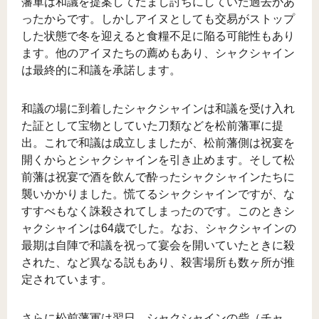
藩軍は和議を提案してだまし討ちにしていた過去があ
ったからです。しかしアイヌとしても交易がストップ
した状態で冬を迎えると食糧不足に陥る可能性もあり
ます。他のアイヌたちの薦めもあり、シャクシャイン
は最終的に和議を承諾します。
和議の場に到着したシャクシャインは和議を受け入れ
た証として宝物としていた刀類などを松前藩軍に提
出。これで和議は成立しましたが、松前藩側は祝宴を
開くからとシャクシャインを引き止めます。そして松
前藩は祝宴で酒を飲んで酔ったシャクシャインたちに
襲いかかりました。慌てるシャクシャインですが、な
すすべもなく誅殺されてしまったのです。このときシ
ャクシャインは64歳でした。なお、シャクシャインの
最期は自陣で和議を祝って宴会を開いていたときに殺
された、など異なる説もあり、殺害場所も数ヶ所が推
定されています。
さらに松前藩軍は翌日、シャクシャインの砦（チャ