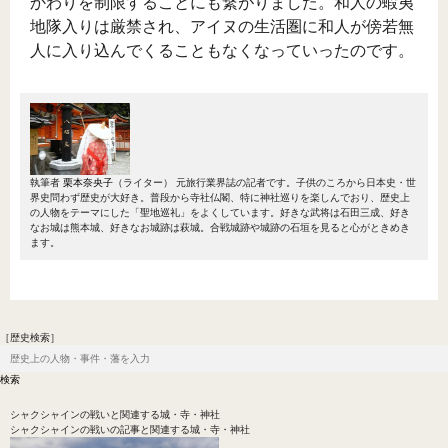
かわりを制限することにも繋がりました。和人の蝦夷
地隊入りは厳禁され、アイヌの生活圏に和人が傍若無
人に入り込んでくることもなくなっていったのです。
執筆者
栗本奈央子
（ライター）
元旅行業界誌の記者です。子供のころから日本史・世
界史問わず歴史が大好き。普段から寺社仏閣、特に神社巡りを楽しんでおり、歴史上
の人物をテーマにした「聖地巡礼」をよくしています。好きな武将は石田三成、好き
なお城は熊本城、好きなお城跡は萩城。合戦城跡や城跡の石垣を見ると心がときめき
ます。
［歴史検索］
シャクシャインの戦い
と関連する城・寺・神社
シャクシャインの戦いの記事と関連する城・寺・神社