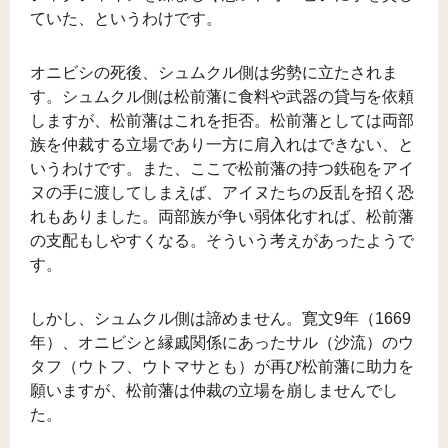
ていた、というわけです。
オニビシの死後、シュムクル側は劣勢に立たされま
す。シュムクル側は松前藩に食料や武器の貸与を依頼
しますが、松前藩はこれを拒否。松前藩としては両部
族を仲裁する立場であり一方に肩入れはできない、と
いうわけです。また、ここで松前藩の持つ鉄砲をアイ
ヌの手に渡してしまえば、アイヌたちの反乱を招く恐
れもありました。両部族が争い弱体化すれば、松前藩
の支配もしやすくなる。そういう考えがあったようで
す。
しかし、シュムクル側は諦めません。寛文9年（1669
年）、オニビシと縁戚関係にあったサル（沙流）のウ
タフ（ウトフ、ウトマサとも）が再び松前藩に助力を
願いますが、松前藩は仲裁の立場を崩しませんでし
た。