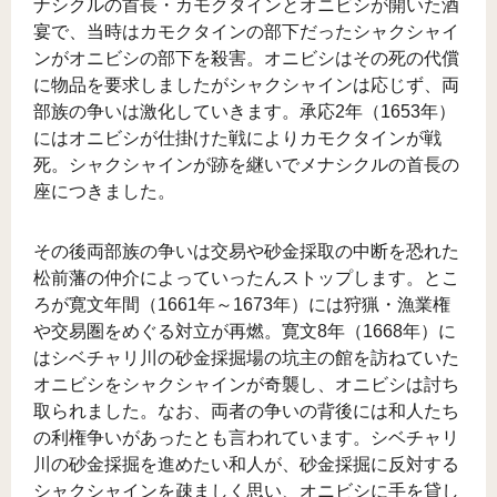
ナシクルの首長・カモクタインとオニビシが開いた酒
宴で、当時はカモクタインの部下だったシャクシャイ
ンがオニビシの部下を殺害。オニビシはその死の代償
に物品を要求しましたがシャクシャインは応じず、両
部族の争いは激化していきます。承応2年（1653年）
にはオニビシが仕掛けた戦によりカモクタインが戦
死。シャクシャインが跡を継いでメナシクルの首長の
座につきました。
その後両部族の争いは交易や砂金採取の中断を恐れた
松前藩の仲介によっていったんストップします。とこ
ろが寛文年間（1661年～1673年）には狩猟・漁業権
や交易圏をめぐる対立が再燃。寛文8年（1668年）に
はシベチャリ川の砂金採掘場の坑主の館を訪ねていた
オニビシをシャクシャインが奇襲し、オニビシは討ち
取られました。なお、両者の争いの背後には和人たち
の利権争いがあったとも言われています。シベチャリ
川の砂金採掘を進めたい和人が、砂金採掘に反対する
シャクシャインを疎ましく思い、オニビシに手を貸し