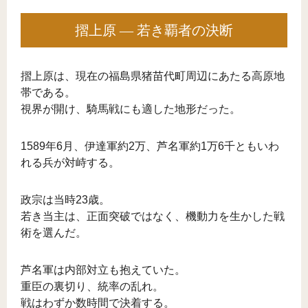
摺上原 ― 若き覇者の決断
摺上原は、現在の福島県猪苗代町周辺にあたる高原地
帯である。
視界が開け、騎馬戦にも適した地形だった。
1589年6月、伊達軍約2万、芦名軍約1万6千ともいわ
れる兵が対峙する。
政宗は当時23歳。
若き当主は、正面突破ではなく、機動力を生かした戦
術を選んだ。
芦名軍は内部対立も抱えていた。
重臣の裏切り、統率の乱れ。
戦はわずか数時間で決着する。