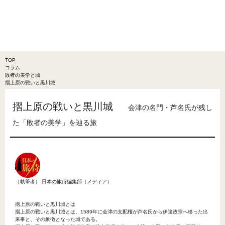
TOP
コラム
敗者の美学と城
摺上原の戦いと黒川城
摺上原の戦いと黒川城
会津の名門・芦名氏が残し
た「敗者の美学」を辿る旅
［執筆者］
日本の旅侍編集部
（メディア）
摺上原の戦いと黒川城とは
摺上原の戦いと黒川城とは、1589年に会津の支配権が芦名氏から伊達政宗へ移った出
来事と、その象徴となった城である。