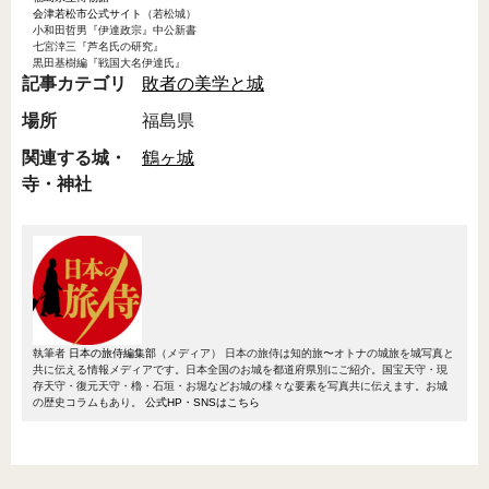
会津若松市公式サイト
（若松城）
小和田哲男『伊達政宗』中公新書
七宮涬三『芦名氏の研究』
黒田基樹編『戦国大名伊達氏』
記事カテゴリ
敗者の美学と城
場所
福島県
関連する城・
鶴ヶ城
寺・神社
執筆者
日本の旅侍編集部
（メディア）
日本の旅侍は知的旅〜オトナの城旅を城写真と
共に伝える情報メディアです。日本全国のお城を都道府県別にご紹介。国宝天守・現
存天守・復元天守・櫓・石垣・お堀などお城の様々な要素を写真共に伝えます。お城
の歴史コラムもあり。
公式HP・SNSはこちら