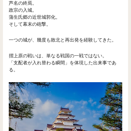
芦名の終焉。
政宗の入城。
蒲生氏郷の近世城郭化。
そして幕末の砲撃。
一つの城が、幾度も敗北と再出発を経験してきた。
摺上原の戦いは、単なる戦国の一戦ではない。
「支配者が入れ替わる瞬間」を体現した出来事であ
る。