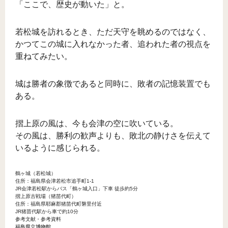
「ここで、歴史が動いた」と。
若松城を訪れるとき、ただ天守を眺めるのではなく、
かつてこの城に入れなかった者、追われた者の視点を
重ねてみたい。
城は勝者の象徴であると同時に、敗者の記憶装置でも
ある。
摺上原の風は、今も会津の空に吹いている。
その風は、勝利の歓声よりも、敗北の静けさを伝えて
いるように感じられる。
鶴ヶ城（若松城）
住所：福島県会津若松市追手町1-1
JR会津若松駅からバス「鶴ヶ城入口」下車 徒歩約5分
摺上原古戦場（猪苗代町）
住所：福島県耶麻郡猪苗代町磐里付近
JR猪苗代駅から車で約10分
参考文献・参考資料
福島県立博物館