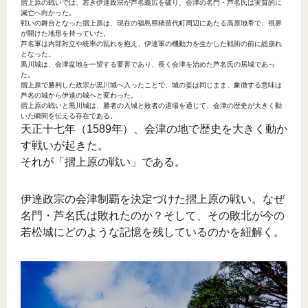
摺上原の戦いでは、若き伊達政宗が芦名義広を破り、会津の名門・芦名氏は実質的に
滅亡へ向かった。
戦いの舞台となった摺上原は、現在の福島県猪苗代町周辺にあたる高原地帯で、視界
が開けた地形を持っていた。
芦名軍は内部対立や統率の乱れを抱え、伊達軍の機動力を生かした戦術の前に総崩れ
となった。
黒川城は、会津盆地を一望する要害であり、長く会津を治めた芦名氏の居城であっ
た。
摺上原で勝利した政宗が黒川城へ入ったことで、城の姿は同じまま、象徴する意味は
芦名の城から伊達の城へと変わった。
摺上原の戦いと黒川城は、勝者の入城と敗者の退場を通じて、会津の歴史が大きく動
いた瞬間を伝える存在である。
天正十七年（1589年）、会津の地で歴史を大きく動か
す戦いが起きた。
それが「摺上原の戦い」である。
伊達政宗の会津制覇を決定づけた摺上原の戦い。なぜ
名門・芦名氏は敗れたのか？そして、その敗北が今の
若松城にどのような記憶を残しているのかを紐解く。