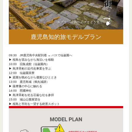
鹿児島知的旅モデルプラン
09:30 JR鹿児島中央駅到着 → バスで仙巌園へ
▶︎ 桜島を望みながら海沿いを移動
10:00 旧集成館（仙巌園内）
▶︎ 島津斉彬の近代化事業を学ぶ
12:00 仙巌園茶寮
▶︎ 庭園を眺めながら優雅なひととき
13:00 鹿児島城（鶴丸城跡）
▶︎ 薩摩藩の中心に触れる
14:00 照國神社
▶︎ 島津斉彬を祀る荘厳な社を参拝
15:00 城山公園展望台
▶︎ 桜島と市街を一望する絶景スポット