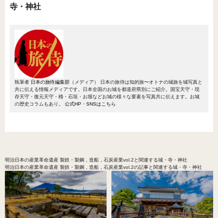
寺・神社
執筆者
日本の旅侍編集部
（メディア）
日本の旅侍は知的旅〜オトナの城旅を城写真と
共に伝える情報メディアです。日本全国のお城を都道府県別にご紹介。国宝天守・現
存天守・復元天守・櫓・石垣・お堀などお城の様々な要素を写真共に伝えます。お城
の歴史コラムもあり。
公式HP・SNSはこちら
明治日本の産業革命遺産 製鉄・製鋼，造船，石炭産業vol.2
と関連する城・寺・神社
明治日本の産業革命遺産 製鉄・製鋼，造船，石炭産業vol.2の記事と関連する城・寺・神社