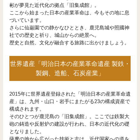
彬が夢見た近代化の拠点「旧集成館」。
ここから始まった日本の産業革命は、今もその地に息
づいています。
さらに仙巌園での静かなひととき、鹿児島城や照國神
社での歴史と祈り、城山からの絶景へ。
歴史と自然、文化が融合する旅路に出かけましょう。
世界遺産「明治日本の産業革命遺産 製鉄・
製鋼、造船、石炭産業」
2015年に世界遺産登録された「明治日本の産業革命遺
産」は、九州・山口・岩手にまたがる23の構成資産で
構成されます。
そのひとつが鹿児島の「旧集成館」。ここでは鉄製大
砲の鋳造や反射炉の建設が行われ、日本の近代化の礎
となりました。
薩摩の地から広がった技術と志は、近代国家への道を