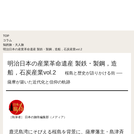
TOP
コラム
知的旅・大人旅
明治日本の産業革命遺産 製鉄・製鋼，造船，石炭産業vol.2
明治日本の産業革命遺産 製鉄・製鋼，造
船，石炭産業vol.2
桜島と歴史が語りかける街 ──
薩摩が築いた近代化と信仰の軌跡
［執筆者］
日本の旅侍編集部
（メディア）
鹿児島湾にそびえる桜島を背景に、薩摩藩主・島津斉