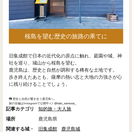
桜島を望む歴史の旅路の果てに
旧集成館で日本の近代化の原点に触れ、庭園や城、神
社を巡り、城山から桜島を望む。
鹿児島は、歴史と自然が調和する稀有な土地です。
歩き終えたあとも、薩摩の熱い志と大地の力強さが心
に残り続けることでしょう。
📷 歴史と自然が響き合う鹿児島へ。
旅の全編はInstagramで公開中 👉
@tabi_samurai_
記事カテゴリ
知的旅・大人旅
場所
鹿児島県
関連する城・
旧集成館
鹿児島城