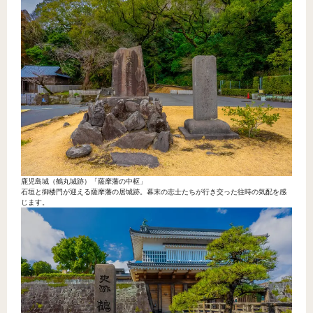
鹿児島城（鶴丸城跡）「薩摩藩の中枢」
石垣と御楼門が迎える薩摩藩の居城跡。幕末の志士たちが行き交った往時の気配を感
じます。