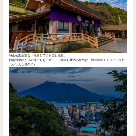
城山公園展望台「桜島と市街を望む絶景」
西南戦争ゆかりの地でもある城山。山頂から眺める桜島は、旅の締めくくりにふさわ
しい壮大な景色です。