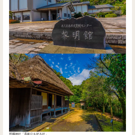
照國神社「斉彬公を祀る社」