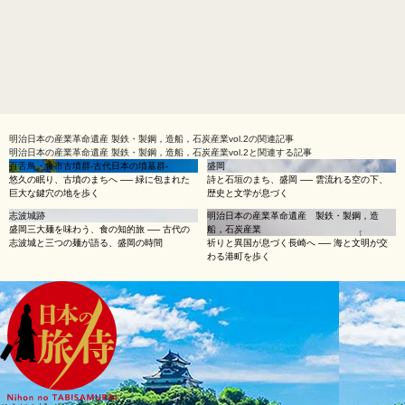
明治日本の産業革命遺産 製鉄・製鋼，造船，石炭産業vol.2
の関連記事
明治日本の産業革命遺産 製鉄・製鋼，造船，石炭産業vol.2と関連する記事
百舌鳥・古市古墳群‐古代日本の墳墓群‐
盛岡
悠久の眠り、古墳のまちへ ── 緑に包まれた
詩と石垣のまち、盛岡 ── 雲流れる空の下、
巨大な鍵穴の地を歩く
歴史と文学が息づく
志波城跡
明治日本の産業革命遺産 製鉄・製鋼，造
盛岡三大麺を味わう、食の知的旅 ── 古代の
船，石炭産業
志波城と三つの麺が語る、盛岡の時間
祈りと異国が息づく長崎へ ── 海と文明が交
わる港町を歩く