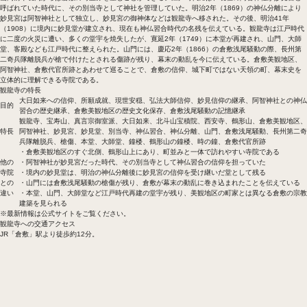
呼ばれていた時代に、その別当寺として神社を管理していた。明治2年（1869）の神仏分離により
妙見宮は阿智神社として独立し、妙見宮の御神体などは観龍寺へ移された。その後、明治41年
（1908）に境内に妙見堂が建立され、現在も神仏習合時代の名残を伝えている。観龍寺は江戸時代
に二度の火災に遭い、多くの堂宇を焼失したが、寛延2年（1749）に本堂が再建され、山門、大師
堂、客殿なども江戸時代に整えられた。山門には、慶応2年（1866）の倉敷浅尾騒動の際、長州第
二奇兵隊離脱兵が槍で付けたとされる傷跡が残り、幕末の動乱を今に伝えている。倉敷美観地区、
阿智神社、倉敷代官所跡とあわせて巡ることで、倉敷の信仰、城下町ではない天領の町、幕末史を
立体的に理解できる寺院である。
観龍寺の特長
大日如来への信仰、所願成就、現世安穏、弘法大師信仰、妙見信仰の継承、阿智神社との神仏
目的
習合の歴史継承、倉敷美観地区の歴史文化保存、倉敷浅尾騒動の記憶継承
観龍寺、宝寿山、真言宗御室派、大日如来、北斗山宝積院、西安寺、鶴形山、倉敷美観地区、
特長
阿智神社、妙見宮、妙見堂、別当寺、神仏習合、神仏分離、山門、倉敷浅尾騒動、長州第二奇
兵隊離脱兵、槍傷、本堂、大師堂、鐘楼、鶴形山の鐘楼、時の鐘、倉敷代官所跡
・倉敷美観地区のすぐ北側、鶴形山上にあり、町並みと一体で訪れやすい寺院である
他の
・阿智神社が妙見宮だった時代、その別当寺として神仏習合の信仰を担っていた
寺院
・境内の妙見堂は、明治の神仏分離後に妙見宮の信仰を受け継いだ堂として残る
との
・山門には倉敷浅尾騒動の槍傷が残り、倉敷が幕末の動乱に巻き込まれたことを伝えている
違い
・本堂、山門、大師堂など江戸時代再建の堂宇が残り、美観地区の町家とは異なる倉敷の宗教
建築を見られる
※最新情報は公式サイトをご覧ください。
観龍寺への交通アクセス
JR「倉敷」駅より徒歩約12分。