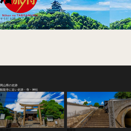
そうだ お城、行こう
日本の旅侍は知的城を提案する旅行情報メディアです。
SNS
@tabi_samurai_
@tabi_samurai_
@tabisamurai
岡山県の史跡
観龍寺に近い史跡・寺・神社
岡山神社
観龍寺