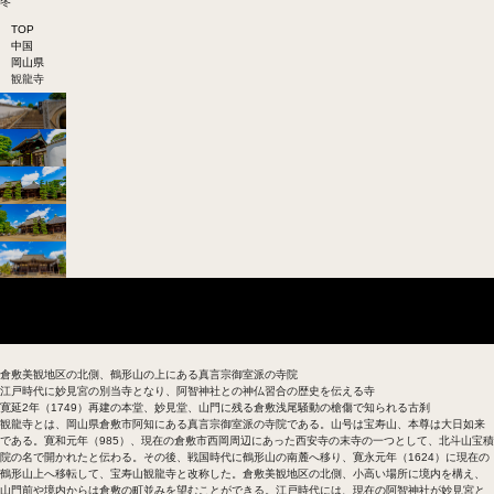
冬
TOP
中国
岡山県
観龍寺
基本データ
観龍寺の歴史
倉敷美観地区の北側、鶴形山の上にある真言宗御室派の寺院
江戸時代に妙見宮の別当寺となり、阿智神社との神仏習合の歴史を伝える寺
寛延2年（1749）再建の本堂、妙見堂、山門に残る倉敷浅尾騒動の槍傷で知られる古刹
観龍寺とは、岡山県倉敷市阿知にある真言宗御室派の寺院である。山号は宝寿山、本尊は大日如来
である。寛和元年（985）、現在の倉敷市西岡周辺にあった西安寺の末寺の一つとして、北斗山宝積
院の名で開かれたと伝わる。その後、戦国時代に鶴形山の南麓へ移り、寛永元年（1624）に現在の
鶴形山上へ移転して、宝寿山観龍寺と改称した。倉敷美観地区の北側、小高い場所に境内を構え、
山門前や境内からは倉敷の町並みを望むことができる。江戸時代には、現在の阿智神社が妙見宮と