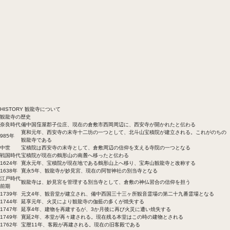
HISTORY
観龍寺について
観龍寺の歴史
奈良時代
備中国窪屋郡子位庄、現在の倉敷市西岡周辺に、西安寺が開かれたと伝わる
寛和元年、西安寺の末寺十二坊の一つとして、北斗山宝積院が建立される。これがのちの
985年
観龍寺である
中世
宝積院は西安寺の末寺として、倉敷周辺の信仰を支える寺院の一つとなる
戦国時代
宝積院が現在の鶴形山の南麓へ移ったと伝わる
1624年
寛永元年、宝積院が現在地である鶴形山上へ移り、宝寿山観龍寺と改称する
1638年
寛永5年、観龍寺が妙見宮、現在の阿智神社の別当寺となる
江戸時代
観龍寺は、妙見宮を管理する別当寺として、倉敷の神仏習合の信仰を担う
前期
1739年
元文4年、観音堂が建立され、備中西国三十三ヶ所観音霊場の第二十九番霊場となる
1744年
延享元年、火災により観龍寺の伽藍の多くが焼失する
1747年
延享4年、建物を再建するが、3か月後に再び火災に遭い焼失する
1749年
寛延2年、本堂が再々建される。現在残る本堂はこの時の建物とされる
1762年
宝暦11年、客殿が再建される。現在の旧客殿である