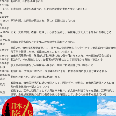
1768年
明和5年、山門が再建される
1772年
～1781
安永年間、諸堂が再建され、江戸時代の境内景観が整えられていく
年
1801年
～1804
享和年間、大師堂が再建され、新しい客殿も建てられる
年
1804年
～1830
文化・文政年間、教存・教戒という僧が活躍し、観龍寺は文化人にも知られる寺となる
年
江戸時代
頼山陽や菅茶山などの文化人が観龍寺を訪れたと伝わる
後期
慶応2年、倉敷浅尾騒動が起こる。長州第二奇兵隊離脱兵を中心とする倒幕派の一団が倉敷
1866年
代官所を襲撃した後、観龍寺に立てこもって休息する
1866年
倉敷浅尾騒動の際、隊員が山門の鴨居に槍で傷を付けたとされ、その傷跡が現在も残る
1869年
明治2年、神仏分離により、妙見宮が阿智神社として観龍寺から分離・独立する
1869年
妙見宮の御神体などが観龍寺へ移され、境内に妙見信仰が受け継がれる
以後
1908年
明治41年、大原孫三郎の父・大原孝四郎により、観龍寺境内に妙見堂が建立される
昭和時代
梵鐘が改鋳され、境内の鐘楼に納められる
末期
観龍寺は、倉敷美観地区に近い寺院として、阿智神社、鶴形山、倉敷代官所跡とともに倉
現代
敷の歴史散策の一部となっている
観龍寺は、宝寿山観龍寺として大日如来を祀り、妙見宮の別当寺だった歴史、江戸時代の
現在
堂宇、倉敷浅尾騒動の山門の傷跡を伝える寺院として、多くの参拝者を迎えている