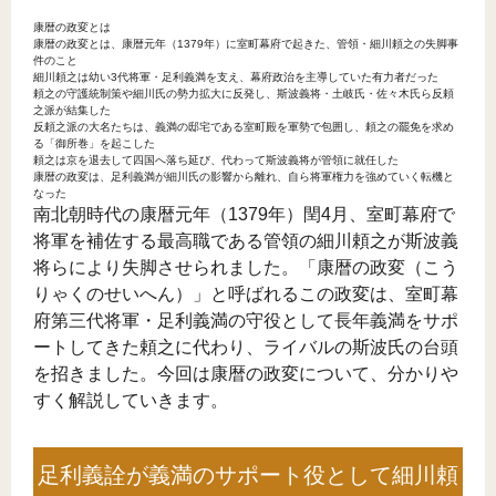
康暦の政変とは
康暦の政変とは、康暦元年（1379年）に室町幕府で起きた、管領・細川頼之の失脚事
件のこと
細川頼之は幼い3代将軍・足利義満を支え、幕府政治を主導していた有力者だった
頼之の守護統制策や細川氏の勢力拡大に反発し、斯波義将・土岐氏・佐々木氏ら反頼
之派が結集した
反頼之派の大名たちは、義満の邸宅である室町殿を軍勢で包囲し、頼之の罷免を求め
る「御所巻」を起こした
頼之は京を退去して四国へ落ち延び、代わって斯波義将が管領に就任した
康暦の政変は、足利義満が細川氏の影響から離れ、自ら将軍権力を強めていく転機と
なった
南北朝時代の康暦元年（1379年）閏4月、室町幕府で
将軍を補佐する最高職である管領の細川頼之が斯波義
将らにより失脚させられました。「康暦の政変（こう
りゃくのせいへん）」と呼ばれるこの政変は、室町幕
府第三代将軍・足利義満の守役として長年義満をサポ
ートしてきた頼之に代わり、ライバルの斯波氏の台頭
を招きました。今回は康暦の政変について、分かりや
すく解説していきます。
足利義詮が義満のサポート役として細川頼