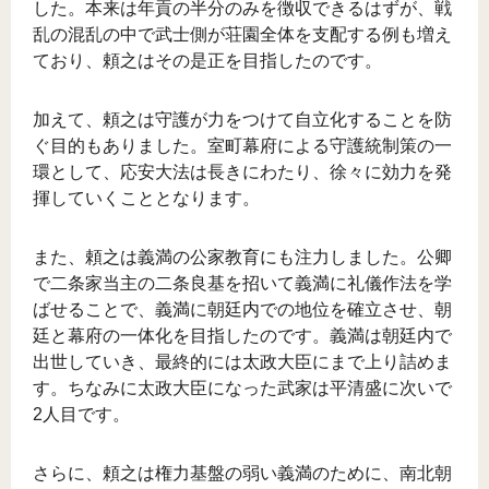
した。本来は年貢の半分のみを徴収できるはずが、戦
乱の混乱の中で武士側が荘園全体を支配する例も増え
ており、頼之はその是正を目指したのです。
加えて、頼之は守護が力をつけて自立化することを防
ぐ目的もありました。室町幕府による守護統制策の一
環として、応安大法は長きにわたり、徐々に効力を発
揮していくこととなります。
また、頼之は義満の公家教育にも注力しました。公卿
で二条家当主の二条良基を招いて義満に礼儀作法を学
ばせることで、義満に朝廷内での地位を確立させ、朝
廷と幕府の一体化を目指したのです。義満は朝廷内で
出世していき、最終的には太政大臣にまで上り詰めま
す。ちなみに太政大臣になった武家は平清盛に次いで
2人目です。
さらに、頼之は権力基盤の弱い義満のために、南北朝