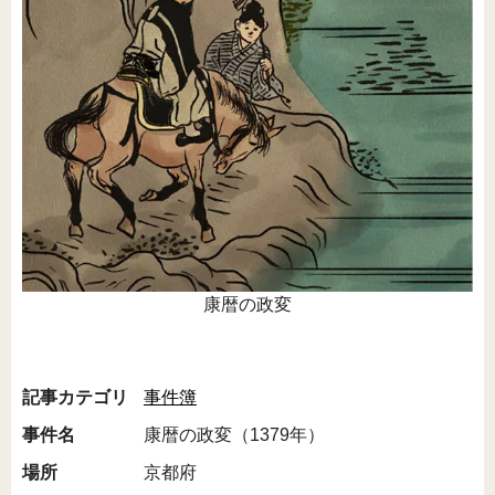
康暦の政変
記事カテゴリ
事件簿
事件名
康暦の政変（1379年）
場所
京都府