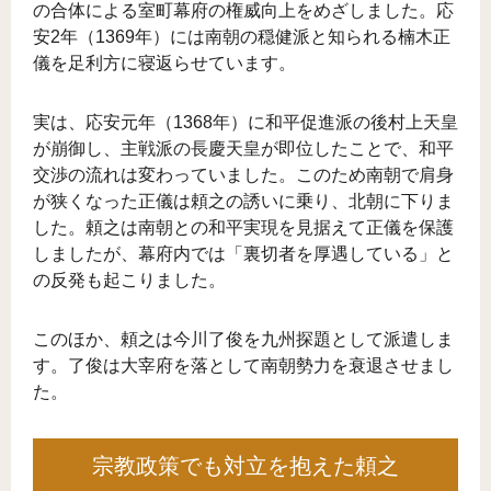
の合体による室町幕府の権威向上をめざしました。応
安2年（1369年）には南朝の穏健派と知られる楠木正
儀を足利方に寝返らせています。
実は、応安元年（1368年）に和平促進派の後村上天皇
が崩御し、主戦派の長慶天皇が即位したことで、和平
交渉の流れは変わっていました。このため南朝で肩身
が狭くなった正儀は頼之の誘いに乗り、北朝に下りま
した。頼之は南朝との和平実現を見据えて正儀を保護
しましたが、幕府内では「裏切者を厚遇している」と
の反発も起こりました。
このほか、頼之は今川了俊を九州探題として派遣しま
す。了俊は大宰府を落として南朝勢力を衰退させまし
た。
宗教政策でも対立を抱えた頼之