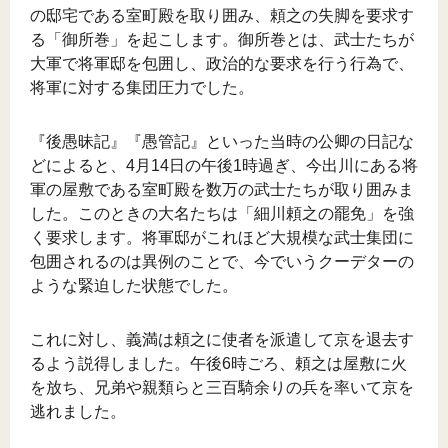
の邸宅である室町殿を取り囲み、頼之の失脚を要求す
る「御所巻」を起こします。御所巻とは、武士たちが
大軍で将軍邸を包囲し、政治的な要求を行う行為で、
将軍に対する集団圧力でした。
『後愚昧記』『愚管記』といった当時の公卿の日記な
どによると、4月14日の午後1時過ぎ、今出川にある将
軍の屋敷である室町殿を数万の武士たちが取り囲みま
した。このときの大名たちは「細川頼之の罷免」を強
く要求します。将軍邸がこれほど大規模な武士集団に
包囲されるのは異例のことで、今でいうクーデターの
ような緊迫した状態でした。
これに対し、義満は頼之に使者を派遣して京を退去す
るよう説得しました。午後6時ごろ、頼之は屋敷に火
を放ち、兄弟や親類らと三百騎余りの兵を率いて京を
逃れました。