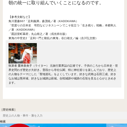
朝の統一に取り組んでいくことになるのです。
【参考文献など】
角川選書667「足利義満」森茂暁／著（KADOKAWA）
「世渡りの日本史 苛烈なビジネスシーンでこそ役立つ「生き残り」戦略」本郷和人
／著（KADOKAWA）
「図説室町幕府」丸山裕之／著（戎光祥出版）
東海の中世史2「足利一門と動乱の東海」谷口雄太／編（吉川弘文館）
執筆者
栗本奈央子
（ライター）
元旅行業界誌の記者です。子供のころから日本史・世
界史問わず歴史が大好き。普段から寺社仏閣、特に神社巡りを楽しんでおり、歴史上
の人物をテーマにした「聖地巡礼」をよくしています。好きな武将は石田三成、好き
なお城は熊本城、好きなお城跡は萩城。合戦城跡や城跡の石垣を見ると心がときめき
ます。
［歴史検索］