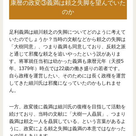
康暦の政変③義満は頼之失脚を望んでいた
のか
足利義満は細川頼之の失脚についてどのように考えて
いたのでしょうか？当時の文献などから頼之の失脚は
「大樹同意」、つまり義満も同意しており、反頼之派
と通じて邪魔な頼之を追いやったという説がありま
す。将軍就任当初は幼かった義満も康暦元年（天授5
年、1379年）時点では22歳の働き盛りの若者です。
自ら政権を運営したい、そのためには長く政権を運営
してきた細川氏は邪魔になっていたのかもしれませ
ん。
一方、政変後に義満は細川氏の復権を目指して活動を
続けており、当時の文献に「大樹一人贔屓」、つまり
義満は頼之一人を贔屓している、という言葉があるよ
うに、政変による頼之失脚は義満の本意ではなかった
との説もあります。