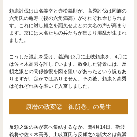
頼康討伐は山名義幸と赤松義則が、高秀討伐は同族の
六角氏の亀寿（後の六角満高）がそれぞれ命じられま
す。これに対し頼之を罷免せよとの大名の声が高まり
ます。京には大名たちの兵たちが集まり混乱が生まれ
ました。
こうした混乱を受け、義満は3月に土岐頼康を、4月に
は佐々木高秀を許しています。赦免した背景には、反
頼之派との関係修復を図る狙いがあったという説もあ
りますが、定かではありません。その後、頼康と高秀
はそれぞれ兵を率いて入京しました。
康暦の政変②「御所巻」の発生
反頼之派の兵が京へ集結するなか、閏4月14日、斯波
義将や佐々木高秀、土岐直氏ら反頼之の諸大名は義満