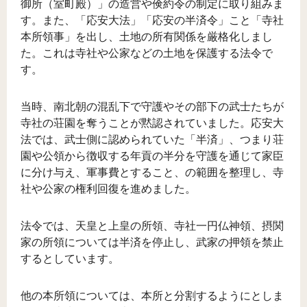
御所（室町殿）」の造営や倹約令の制定に取り組みま
す。また、「応安大法」「応安の半済令」こと「寺社
本所領事」を出し、土地の所有関係を厳格化しまし
た。これは寺社や公家などの土地を保護する法令で
す。
当時、南北朝の混乱下で守護やその部下の武士たちが
寺社の荘園を奪うことが黙認されていました。応安大
法では、武士側に認められていた「半済」、つまり荘
園や公領から徴収する年貢の半分を守護を通じて家臣
に分け与え、軍事費とすること、の範囲を整理し、寺
社や公家の権利回復を進めました。
法令では、天皇と上皇の所領、寺社一円仏神領、摂関
家の所領については半済を停止し、武家の押領を禁止
するとしています。
他の本所領については、本所と分割するようにとしま