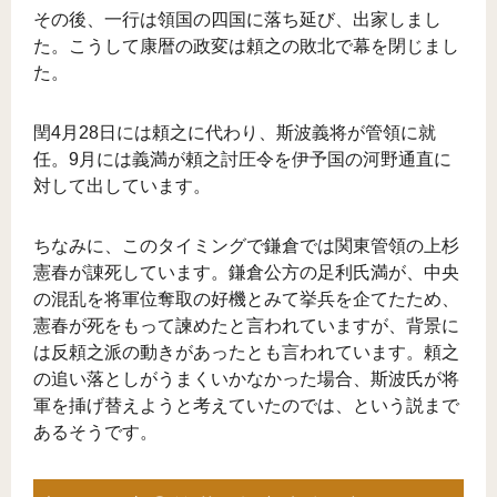
その後、一行は領国の四国に落ち延び、出家しまし
た。こうして康暦の政変は頼之の敗北で幕を閉じまし
た。
閏4月28日には頼之に代わり、斯波義将が管領に就
任。9月には義満が頼之討圧令を伊予国の河野通直に
対して出しています。
ちなみに、このタイミングで鎌倉では関東管領の上杉
憲春が諌死しています。鎌倉公方の足利氏満が、中央
の混乱を将軍位奪取の好機とみて挙兵を企てたため、
憲春が死をもって諫めたと言われていますが、背景に
は反頼之派の動きがあったとも言われています。頼之
の追い落としがうまくいかなかった場合、斯波氏が将
軍を挿げ替えようと考えていたのでは、という説まで
あるそうです。