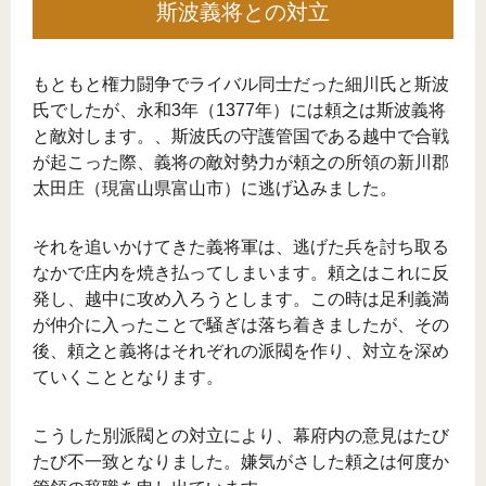
斯波義将との対立
もともと権力闘争でライバル同士だった細川氏と斯波
氏でしたが、永和3年（1377年）には頼之は斯波義将
と敵対します。、斯波氏の守護管国である越中で合戦
が起こった際、義将の敵対勢力が頼之の所領の新川郡
太田庄（現富山県富山市）に逃げ込みました。
それを追いかけてきた義将軍は、逃げた兵を討ち取る
なかで庄内を焼き払ってしまいます。頼之はこれに反
発し、越中に攻め入ろうとします。この時は足利義満
が仲介に入ったことで騒ぎは落ち着きましたが、その
後、頼之と義将はそれぞれの派閥を作り、対立を深め
ていくこととなります。
こうした別派閥との対立により、幕府内の意見はたび
たび不一致となりました。嫌気がさした頼之は何度か