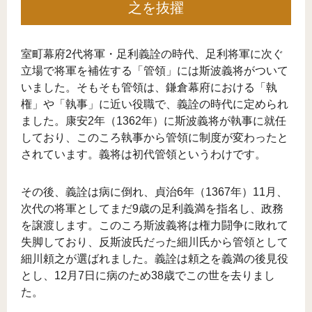
之を抜擢
室町幕府2代将軍・足利義詮の時代、足利将軍に次ぐ
立場で将軍を補佐する「管領」には斯波義将がついて
いました。そもそも管領は、鎌倉幕府における「執
権」や「執事」に近い役職で、義詮の時代に定められ
ました。康安2年（1362年）に斯波義将が執事に就任
しており、このころ執事から管領に制度が変わったと
されています。義将は初代管領というわけです。
その後、義詮は病に倒れ、貞治6年（1367年）11月、
次代の将軍としてまだ9歳の足利義満を指名し、政務
を譲渡します。このころ斯波義将は権力闘争に敗れて
失脚しており、反斯波氏だった細川氏から管領として
細川頼之が選ばれました。義詮は頼之を義満の後見役
とし、12月7日に病のため38歳でこの世を去りまし
た。