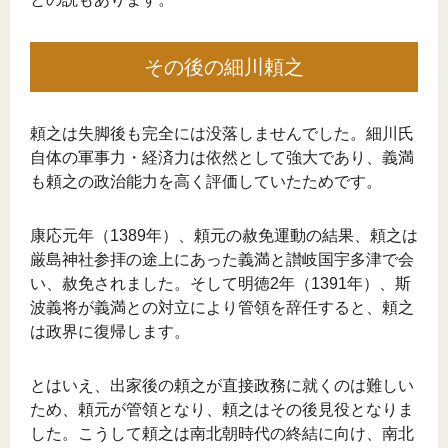
その後の細川頼之
頼之は失脚後も完全には没落しませんでした。細川氏
自体の軍事力・経済力は依然として強大であり、義満
も頼之の政治能力を高く評価していたためです。
康応元年（1389年）、頼元の赦免運動の結果、頼之は
厳島神社参拝の途上にあった義満と讃岐国宇多津で会
い、赦免されました。そして明徳2年（1391年）、斯
波義将が義満との対立により管領を辞任すると、頼之
は政界に復帰します。
とはいえ、出家後の頼之が直接政務に就くのは難しい
ため、頼元が管領となり、頼之はその後見役となりま
した。こうして頼之は南北朝時代の終結に向け、南北