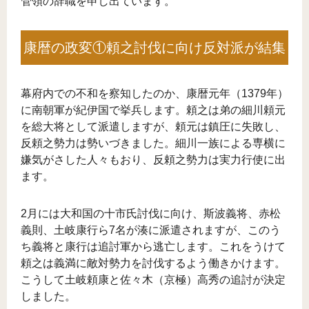
管領の辞職を申し出ています。
康暦の政変①頼之討伐に向け反対派が結集
幕府内での不和を察知したのか、康暦元年（1379年）
に南朝軍が紀伊国で挙兵します。頼之は弟の細川頼元
を総大将として派遣しますが、頼元は鎮圧に失敗し、
反頼之勢力は勢いづきました。細川一族による専横に
嫌気がさした人々もおり、反頼之勢力は実力行使に出
ます。
2月には大和国の十市氏討伐に向け、斯波義将、赤松
義則、土岐康行ら7名が湊に派遣されますが、このう
ち義将と康行は追討軍から逃亡します。これをうけて
頼之は義満に敵対勢力を討伐するよう働きかけます。
こうして土岐頼康と佐々木（京極）高秀の追討が決定
しました。