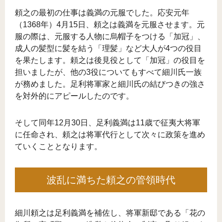
頼之の最初の仕事は義満の元服でした。応安元年
（1368年）4月15日、頼之は義満を元服させます。元
服の際は、元服する人物に烏帽子をつける「加冠」、
成人の髪型に髪を結う「理髪」など大人が4つの役目
を果たします。頼之は後見役として「加冠」の役目を
担いましたが、他の3役についてもすべて細川氏一族
が務めました。足利将軍家と細川氏の結びつきの強さ
を対外的にアピールしたのです。
そして同年12月30日、足利義満は11歳で征夷大将軍
に任命され、頼之は将軍代行として次々に政策を進め
ていくこととなります。
波乱に満ちた頼之の管領時代
細川頼之は足利義満を補佐し、将軍新邸である「花の