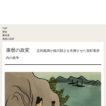
TOP
歴史
事件簿
康暦の政変
康暦の政変
足利義満が細川頼之を失脚させた室町幕府
内の政争